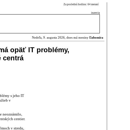
Za poslednú hodinu: 64 meraní
inzercia
Nedeľa, 9. augusta 2026, dnes má meniny
Ľubomíra
 má opäť IT problémy,
 centrá
blémy s jeho IT
užieb v
te neoznámilo,
entských centier.
émoch v stredu,