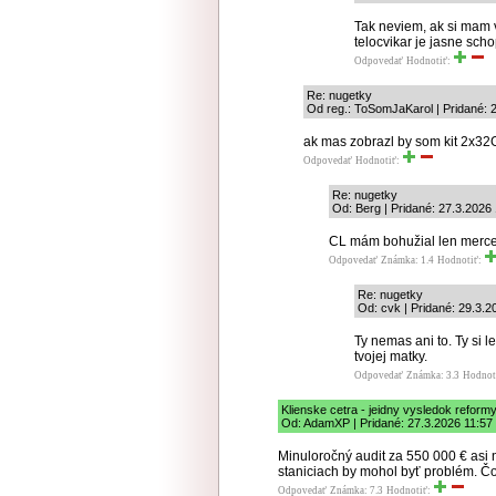
Tak neviem, ak si mam 
telocvikar je jasne scho
Odpovedať
Hodnotiť:
Re: nugetky
Od reg.: ToSomJaKarol | Pridané: 
ak mas zobrazl by som kit 2x
Odpovedať
Hodnotiť:
Re: nugetky
Od: Berg | Pridané: 27.3.2026
CL mám bohužial len merced
Odpovedať
Známka: 1.4
Hodnotiť:
Re: nugetky
Od: cvk | Pridané: 29.3.2
Ty nemas ani to. Ty si l
tvojej matky.
Odpovedať
Známka: 3.3
Hodnot
Klienske cetra - jeidny vysledok refor
Od: AdamXP | Pridané: 27.3.2026 11:57
Minuloročný audit za 550 000 € asi
staniciach by mohol byť problém. Čo
Odpovedať
Známka: 7.3
Hodnotiť: