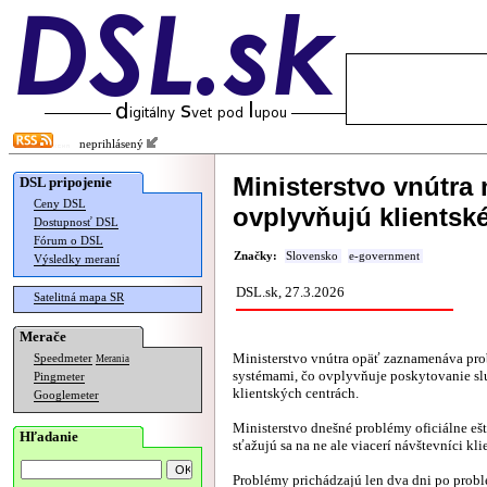
neprihlásený
Ministerstvo vnútra
DSL pripojenie
Ceny DSL
ovplyvňujú klientské
Dostupnosť DSL
Fórum o DSL
Značky:
Slovensko
e-government
Výsledky meraní
DSL.sk, 27.3.2026
Satelitná mapa SR
Merače
Ministerstvo vnútra opäť zaznamenáva pro
Speedmeter
Merania
systémami, čo ovplyvňuje poskytovanie sl
Pingmeter
klientských centrách.
Googlemeter
Ministerstvo dnešné problémy oficiálne eš
Hľadanie
sťažujú sa na ne ale viacerí návštevníci kli
Problémy prichádzajú len dva dni po probl