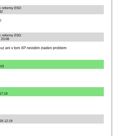
ok reformy ESO
42
!
ok reformy ESO
 23:08
uz ani v tom XP nevidim ziaden problem
:03
17:19
026 12:19