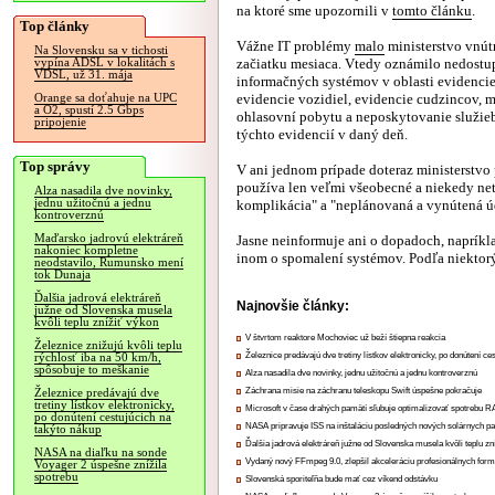
na ktoré sme upozornili v
tomto článku
.
Top články
Vážne IT problémy
malo
ministerstvo vnútr
Na Slovensku sa v tichosti
začiatku mesiaca. Vtedy oznámilo nedostu
vypína ADSL v lokalitách s
VDSL, už 31. mája
informačných systémov v oblasti evidenci
evidencie vozidiel, evidencie cudzincov, m
Orange sa doťahuje na UPC
a O2, spustí 2.5 Gbps
ohlasovní pobytu a neposkytovanie služieb
pripojenie
týchto evidencií v daný deň.
Top správy
V ani jednom prípade doteraz ministerstvo 
používa len veľmi všeobecné a niekedy ne
Alza nasadila dve novinky,
jednu užitočnú a jednu
komplikácia" a "neplánovaná a vynútená ú
kontroverznú
Maďarsko jadrovú elektráreň
Jasne neinformuje ani o dopadoch, napríkl
nakoniec kompletne
inom o spomalení systémov. Podľa niektor
neodstavilo, Rumunsko mení
tok Dunaja
Ďalšia jadrová elektráreň
Najnovšie články:
južne od Slovenska musela
kvôli teplu znížiť výkon
V štvrtom reaktore Mochoviec už beží štiepna reakcia
Železnice znižujú kvôli teplu
Železnice predávajú dve tretiny lístkov elektronicky, po donútení ce
rýchlosť iba na 50 km/h,
spôsobuje to meškanie
Alza nasadila dve novinky, jednu užitočnú a jednu kontroverznú
Záchrana misie na záchranu teleskopu Swift úspešne pokračuje
Železnice predávajú dve
tretiny lístkov elektronicky,
Microsoft v čase drahých pamätí sľubuje optimalizovať spotrebu
po donútení cestujúcich na
NASA pripravuje ISS na inštaláciu posledných nových solárnych p
takýto nákup
Ďalšia jadrová elektráreň južne od Slovenska musela kvôli teplu zn
NASA na diaľku na sonde
Vydaný nový FFmpeg 9.0, zlepšil akceleráciu profesionálnych form
Voyager 2 úspešne znížila
spotrebu
Slovenská sporiteľňa bude mať cez víkend odstávku