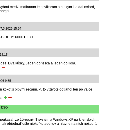
vybrat medzi mafianom telocvikarom a niekym kto dal oxford,
pnejsi.
27.3.2026 15:54
32GB DDR5 6000 CL30
 18:15
es. Dva kúsky. Jeden do tesca a jeden do lidla.
026 9:55
en kokot s blbymi recami, kt. to v zivote dotiahol len po vajce
iť:
my ESO
 neukázal, že 15-ročný IT systém a Windows XP na klienskych
 tak objednať ešte niekoľko auditov a hlavne na nich nešetriť.