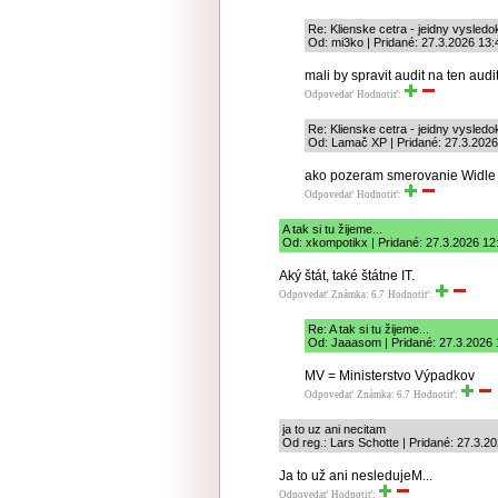
Re: Klienske cetra - jeidny vysled
Od: mi3ko | Pridané: 27.3.2026 13:
mali by spravit audit na ten audit
Odpovedať
Hodnotiť:
Re: Klienske cetra - jeidny vysled
Od: Lamač XP | Pridané: 27.3.2026
ako pozeram smerovanie Widle 
Odpovedať
Hodnotiť:
A tak si tu žijeme...
Od: xkompotikx | Pridané: 27.3.2026 12
Aký štát, také štátne IT.
Odpovedať
Známka: 6.7
Hodnotiť:
Re: A tak si tu žijeme...
Od: Jaaasom | Pridané: 27.3.2026 
MV = Ministerstvo Výpadkov
Odpovedať
Známka: 6.7
Hodnotiť:
ja to uz ani necitam
Od reg.: Lars Schotte | Pridané: 27.3.2
Ja to už ani nesledujeM...
Odpovedať
Hodnotiť: