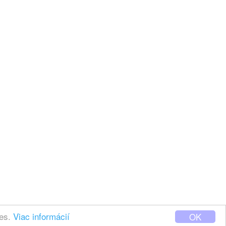
ies.
Viac informácií
OK