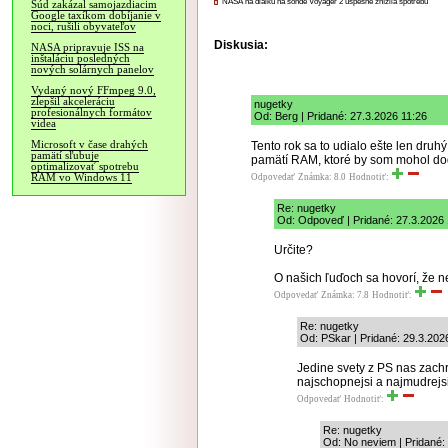
NASA na diaľku na sonde Voyager 2 úspešne znížila spotrebu
Súd zakázal samojazdiacim
Google taxíkom dobíjanie v
noci, rušili obyvateľov
Diskusia:
NASA pripravuje ISS na
inštaláciu posledných
nových solárnych panelov
Vydaný nový FFmpeg 9.0,
zlepšil akceleráciu
nugetky
profesionálnych formátov
Od: Berg | Pridané: 27.3.2026 11:26
videa
Microsoft v čase drahých
Tento rok sa to udialo ešte len druh
pamätí sľubuje
pamätí RAM, ktoré by som mohol do
optimalizovať spotrebu
RAM vo Windows 11
Odpovedať
Známka: 8.0
Hodnotiť:
Re: nugetky
Od: Odpoveď | Pridané: 27.3.2026 
Určite?
O našich ľuďoch sa hovorí, že 
Odpovedať
Známka: 7.8
Hodnotiť:
Re: nugetky
Od: PSkar | Pridané: 29.3.202
Jedine svety z PS nas zachr
najschopnejsi a najmudrejsi 
Odpovedať
Hodnotiť:
Re: nugetky
Od: No neviem | Pridané: