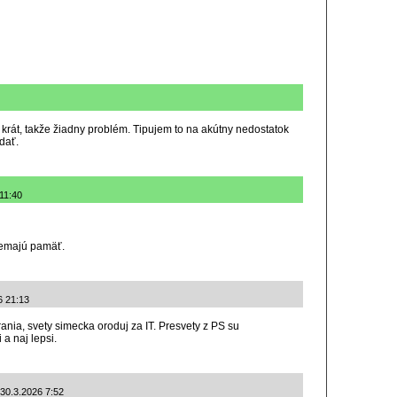
ý krát, takže žiadny problém. Tipujem to na akútny nedostatok
dať.
11:40
nemajú pamäť.
6 21:13
ania, svety simecka oroduj za IT. Presvety z PS su
a naj lepsi.
 30.3.2026 7:52