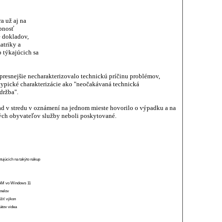
a už aj na
pnosť
e dokladov,
atriky a
 týkajúcich sa
presnejšie necharakterizovalo technickú príčinu problémov,
typické charakterizácie ako "neočakávaná technická
držba".
ad v stredu v oznámení na jednom mieste hovorilo o výpadku a na
ých obyvateľov služby neboli poskytované.
stujúcich na takýto nákup
 RAM vo Windows 11
anelov
ížiť výkon
átov videa