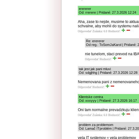
erererer
Od: rrerere | Pridané: 27.3.2026 12:24
Aha, zase to nejde, musime to aktuali
schvalne, aby mohli do systemu naliat
Odpovedať
Známka: 6.0
Hodnotiť:
Re: erererer
Od reg.: ToSomJaKarol | Pridané: 
nie tunelom, staci prevod na IBA
Odpovedať
Hodnotiť:
tak jest jak pani mluvi
Od: sdgjhhg | Pridané: 27.3.2026 12:28
Nemenovana pani z nemenovaneho cas
Odpovedať
Hodnotiť:
Klientske centra
Od: xxxyyy | Pridané: 27.3.2026 16:17
Oni tam normalne prevadzkuju klient
Odpovedať
Známka: 6.0
Hodnotiť:
problem za problemom
Od: Lamač ITproblém | Pridané: 27.3.2
vela IT systemov = vela problemov