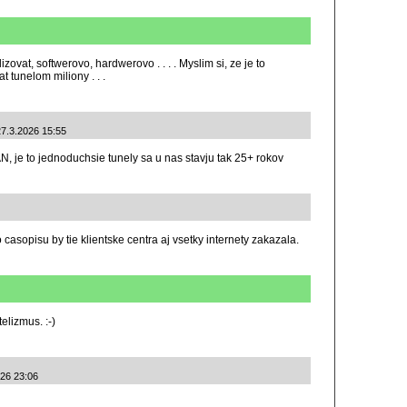
zovat, softwerovo, hardwerovo . . . . Myslim si, ze je to
 tunelom miliony . . .
27.3.2026 15:55
N, je to jednoduchsie tunely sa u nas stavju tak 25+ rokov
opisu by tie klientske centra aj vsetky internety zakazala.
elizmus. :-)
026 23:06