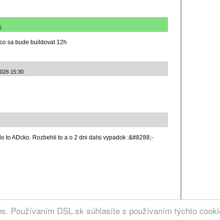
5
t co sa bude buildovat 12h
2026 15:30
lo to ADcko. Rozbehli to a o 2 dni dalsi vypadok :&#8288;-
RCIA
ies. Používaním DSL.sk súhlasíte s používaním týchto cook
. | Kontakt: admin @ dsl.sk
ez záruky.