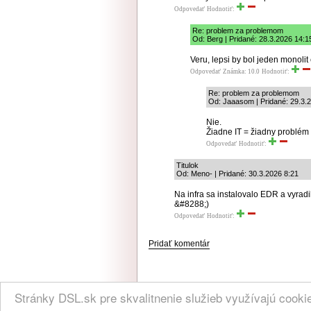
Odpovedať
Hodnotiť:
Re: problem za problemom
Od: Berg | Pridané: 28.3.2026 14:1
Veru, lepsi by bol jeden monoli
Odpovedať
Známka: 10.0
Hodnotiť:
Re: problem za problemom
Od: Jaaasom | Pridané: 29.3.
Nie.
Žiadne IT = žiadny problém
Odpovedať
Hodnotiť:
Titulok
Od: Meno- | Pridané: 30.3.2026 8:21
Na infra sa instalovalo EDR a vyradi
&#8288;)
Odpovedať
Hodnotiť:
Pridať komentár
NÁVŠTEVNOSŤ
|
INZE
Stránky DSL.sk pre skvalitnenie služieb využívajú cook
(C) 2004, 2005 DSL.sk | Všetky práva vyhradené
Všetky uvedené informácie sú b