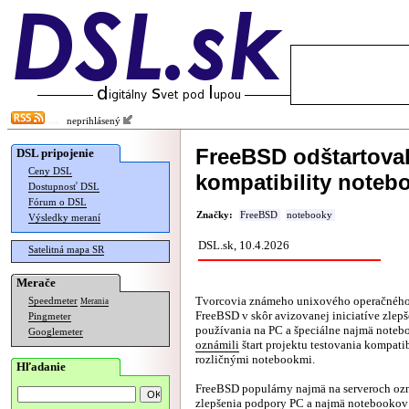
neprihlásený
FreeBSD odštartoval
DSL pripojenie
Ceny DSL
kompatibility noteb
Dostupnosť DSL
Fórum o DSL
Značky:
FreeBSD
notebooky
Výsledky meraní
DSL.sk, 10.4.2026
Satelitná mapa SR
Merače
Tvorcovia známeho unixového operačného
Speedmeter
Merania
FreeBSD v skôr avizovanej iniciatíve zlep
Pingmeter
používania na PC a špeciálne najmä noteb
Googlemeter
oznámili
štart projektu testovania kompati
rozličnými notebookmi.
Hľadanie
FreeBSD populárny najmä na serveroch ozn
zlepšenia podpory PC a najmä notebookov