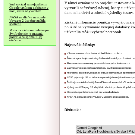
V rámci oznámeného projektu testovania k
Súd zakázal samojazdiacim
vytvorili softvérový nástroj, ktorý si užív
Google taxíkom dobíjanie v
noci, rušili obyvateľov
danom hardvéri a odoslať výsledky testov.
NASA na diaľku na sonde
Voyager 2 úspešne znížila
Získané informácie pomôžu vývojárom zlep
spotrebu
použité na vytváranie verejnej databázy k
Misia na záchranu teleskopu
užívatelia môžu vyberať notebook.
Swift ešte nie je stratená,
podarilo sa spomaliť jej
otáčanie
Najnovšie články:
V štvrtom reaktore Mochoviec už beží štiepna reakcia
Železnice predávajú dve tretiny lístkov elektronicky, po donútení ce
Alza nasadila dve novinky, jednu užitočnú a jednu kontroverznú
Záchrana misie na záchranu teleskopu Swift úspešne pokračuje
Microsoft v čase drahých pamätí sľubuje optimalizovať spotrebu
NASA pripravuje ISS na inštaláciu posledných nových solárnych p
Ďalšia jadrová elektráreň južne od Slovenska musela kvôli teplu zn
Vydaný nový FFmpeg 9.0, zlepšil akceleráciu profesionálnych form
Slovenská sporiteľňa bude mať cez víkend odstávku
NASA na diaľku na sonde Voyager 2 úspešne znížila spotrebu
Diskusia:
Gemini Google AI
Od: LytaRyta Hochbatnica 3-rybá | Prid