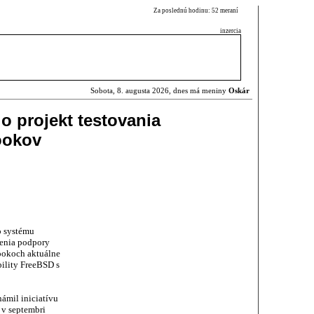
Za poslednú hodinu: 52 meraní
inzercia
Sobota, 8. augusta 2026, dnes má meniny
Oskár
o projekt testovania
ookov
 systému
šenia podpory
ookoch aktuálne
bility FreeBSD s
ámil iniciatívu
 v septembri