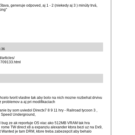
čítava, generuje odpoved, aj 1 - 2 (niekedy aj 3 ) minúty trvá,
king"
5:36
/articles/
0709133.html
celo tvorit vlastne tak aby bolo na nich mozne rozbehat drvivu
z problemov a aj pri modifikaciach
nie by som uviedol Directx7 8 9 11 hry - Railroad tycoon 3 ,
or Speed Underground,
lad bug ze ak reportuje OS viac ako 512MB VRAM tak hra
e rome TW direct x8 a expanziu alexander ktora bezi uz na Dx9,
 Wanted je tam DRM, ktore treba zabezepcit aby behalo