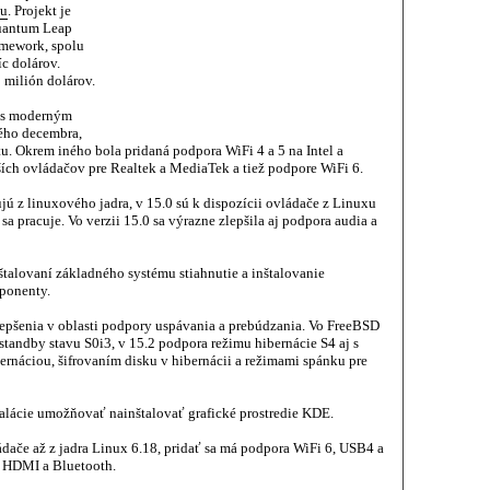
ku
. Projekt je
uantum Leap
amework, spolu
íc dolárov.
 milión dolárov.
u s moderným
ého decembra,
tu. Okrem iného bola pridaná podpora WiFi 4 a 5 na Intel a
ších ovládačov pre Realtek a MediaTek a tiež podpore WiFi 6.
ujú z linuxového jadra, v 15.0 sú k dispozícii ovládače z Linuxu
a pracuje. Vo verzii 15.0 sa výrazne zlepšila aj podpora audia a
nštalovaní základného systému stiahnutie a inštalovanie
ponenty.
epšenia v oblasti podpory uspávania a prebúdzania. Vo FreeBSD
tandby stavu S0i3, v 15.2 podpora režimu hibernácie S4 aj s
náciou, šifrovaním disku v hibernácii a režimami spánku pre
talácie umožňovať nainštalovať grafické prostredie KDE.
dače až z jadra Linux 6.18, pridať sa má podpora WiFi 6, USB4 a
 HDMI a Bluetooth.