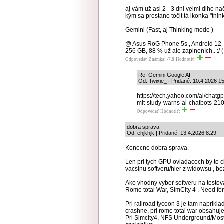
aj vám už asi 2 - 3 dni velmi dlho na
kým sa prestane točit tá ikonka "thin
Gemini (Fast, aj Thinking mode )
@ Asus RoG Phone 5s , Android 12
256 GB, 88 % už ale zaplneních.. :/ (
Odpovedať
Známka: -7.8
Hodnotiť:
Re: Gemini Google AI
Od: Twixie_ | Pridané: 10.4.2026 1
https://tech.yahoo.com/ai/chatgpt
mit-study-warns-ai-chatbots-21
Odpovedať
Hodnotiť:
dobra sprava
Od: ehjkhjk | Pridané: 13.4.2026 8:29
Konecne dobra sprava.
Len pri tych GPU ovladacoch by to ch
vacsinu softveru/hier z widowsu , be
Ako vhodny vyber softveru na testova
Rome total War, SimCity 4 , Need f
Pri railroad tycoon 3 je tam naprik
crashne, pri rome total war obsahuj
Pri Simcity4, NFS Underground/Most