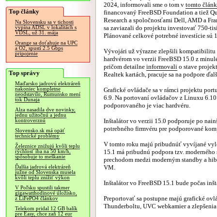
2024, informovali sme o tom v
tomto člán
Top články
financovaný FreeBSD Foundation a tiež Q
Research a spoločnosťami Dell, AMD a Fr
Na Slovensku sa v tichosti
sa zaviazali do projektu investovať 750-tis
vypína ADSL v lokalitách s
VDSL, už 31. mája
Plánované celkové potrebné investície sú 1
Orange sa doťahuje na UPC
a O2, spustí 2.5 Gbps
Vývojári už výrazne zlepšili kompatibilit
pripojenie
hardvérom vo verzii FreeBSD 15.0 z minul
pričom detailne
informovali
o stave projek
Top správy
Realtek kartách, pracuje sa na podpore ďal
Maďarsko jadrovú elektráreň
nakoniec kompletne
Grafické ovládače sa v rámci projektu port
neodstavilo, Rumunsko mení
6.9. Na portovaní ovládačov z Linuxu 6.10 s
tok Dunaja
podporovaného je viac hardvéru.
Alza nasadila dve novinky,
jednu užitočnú a jednu
Inštalátor vo verzii 15.0 podporuje po nai
kontroverznú
potrebného firmvéru pre podporované kom
Slovensko.sk má opäť
technické problémy
V tomto roku majú pribudnúť vyvíjané vyl
Železnice znižujú kvôli teplu
15.1 má pribudnú podpora tzv. moderného s
rýchlosť iba na 50 km/h,
spôsobuje to meškanie
prechodom medzi moderným standby a hiber
VM.
Ďalšia jadrová elektráreň
južne od Slovenska musela
kvôli teplu znížiť výkon
Inštalátor vo FreeBSD 15.1 bude počas inš
V Poľsku spustili takmer
gigawatthodinové úložisko,
Preportovať sa postupne majú grafické ovlá
z LiFePO4 článkov
Thunderboltu, UVC webkamier a zlepšenia
Telekom pridal 12 GB balík
pre Easy, chce zaň 12 eur