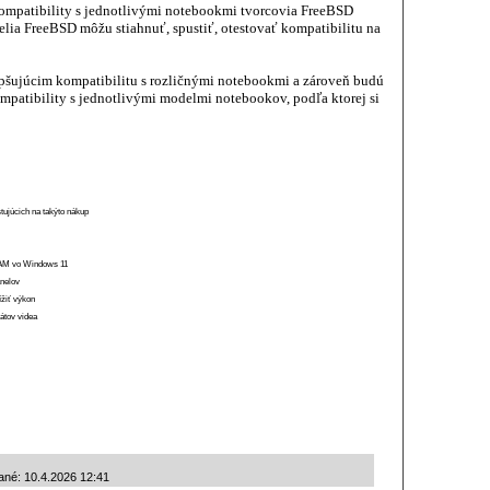
ompatibility s jednotlivými notebookmi tvorcovia FreeBSD
atelia FreeBSD môžu stiahnuť, spustiť, otestovať kompatibilitu na
šujúcim kompatibilitu s rozličnými notebookmi a zároveň budú
ompatibility s jednotlivými modelmi notebookov, podľa ktorej si
stujúcich na takýto nákup
 RAM vo Windows 11
anelov
ížiť výkon
átov videa
ané: 10.4.2026 12:41