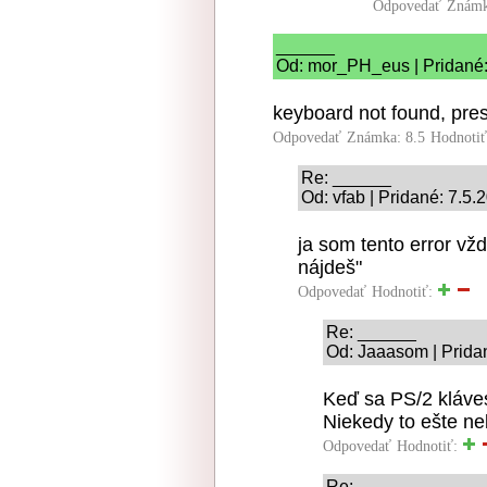
Odpovedať
Známk
______
Od: mor_PH_eus | Pridané:
keyboard not found, pres
Odpovedať
Známka: 8.5
Hodnoti
Re: ______
Od: vfab | Pridané: 7.5.
ja som tento error vž
nájdeš"
Odpovedať
Hodnotiť:
Re: ______
Od: Jaaasom | Prida
Keď sa PS/2 kláves
Niekedy to ešte ne
Odpovedať
Hodnotiť:
Re: ______