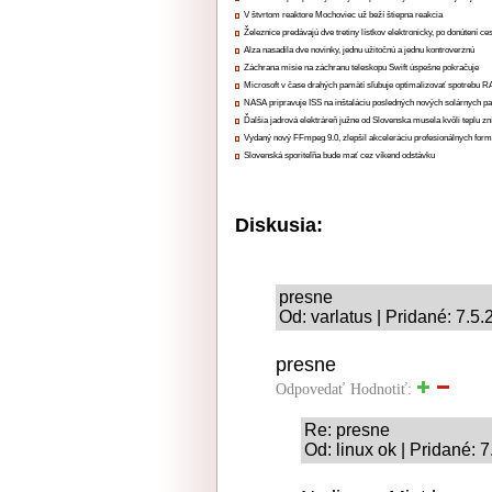
V štvrtom reaktore Mochoviec už beží štiepna reakcia
Železnice predávajú dve tretiny lístkov elektronicky, po donútení ce
Alza nasadila dve novinky, jednu užitočnú a jednu kontroverznú
Záchrana misie na záchranu teleskopu Swift úspešne pokračuje
Microsoft v čase drahých pamätí sľubuje optimalizovať spotrebu
NASA pripravuje ISS na inštaláciu posledných nových solárnych p
Ďalšia jadrová elektráreň južne od Slovenska musela kvôli teplu zn
Vydaný nový FFmpeg 9.0, zlepšil akceleráciu profesionálnych form
Slovenská sporiteľňa bude mať cez víkend odstávku
Diskusia:
presne
Od: varlatus | Pridané: 7.5
presne
Odpovedať
Hodnotiť:
Re: presne
Od: linux ok | Pridané: 