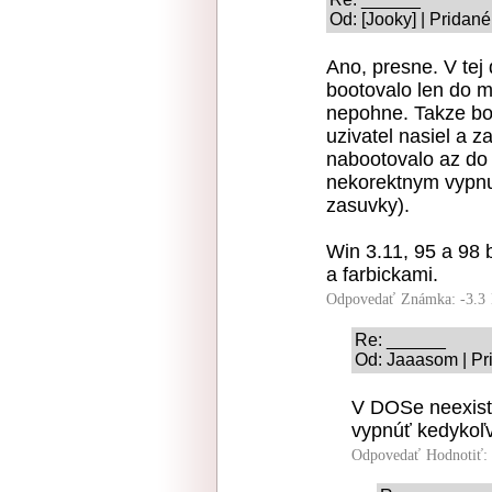
Od: [Jooky] | Pridan
Ano, presne. V te
bootovalo len do m
nepohne. Takze bol
uzivatel nasiel a za
nabootovalo az do 
nekorektnym vypnu
zasuvky).
Win 3.11, 95 a 98 
a farbickami.
Odpovedať
Známka: -3.3
Re: ______
Od: Jaaasom | Pr
V DOSe neexisto
vypnúť kedykoľv
Odpovedať
Hodnotiť: