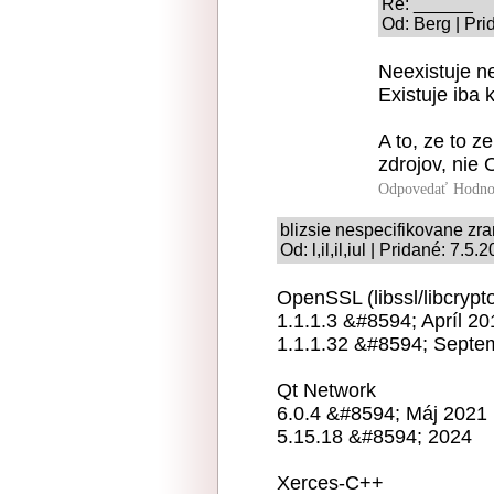
Re: ______
Od: Berg | Pri
Neexistuje n
Existuje iba k
A to, ze to z
zdrojov, nie 
Odpovedať
Hodno
blizsie nespecifikovane zra
Od: l,il,il,iul | Pridané: 7.5
OpenSSL (libssl/libcrypt
1.1.1.3 &#8594; Apríl 20
1.1.1.32 &#8594; Septe
Qt Network
6.0.4 &#8594; Máj 2021
5.15.18 &#8594; 2024
Xerces-C++