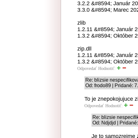
3.2.2 &#8594; Január 2
3.3.0 &#8594; Marec 20
zlib
1.2.11 &#8594; Január 
1.3.2 &#8594; Október 
zip.dll
1.2.11 &#8594; Január 
1.3.2 &#8594; Október 
Odpovedať
Hodnotiť:
Re: blizsie nespecifikov
Od: frodo89 | Pridané: 
To je znepokojujuce z
Odpovedať
Hodnotiť:
Re: blizsie nespecif
Od: Ndjdjd | Pridané
Je to samozrejme z