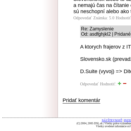
a nemajú čas na čítanie 
sú neschopní alebo ako t
Odpovedať
Známka: 5.0
Hodnoti
Re: Zamyslenie
Od: asdfghjkl2 | Pridané
A ktorych frajerov z I
Slovensko.sk (preva
D.Suite (vyvoj) => Di
Odpovedať
Hodnotiť:
Pridať komentár
NÁVŠTEVNOSŤ
|
INZE
(C) 2004, 2005 DSL.sk | Všetky práva vyhradené
Všetky uvedené informácie sú b