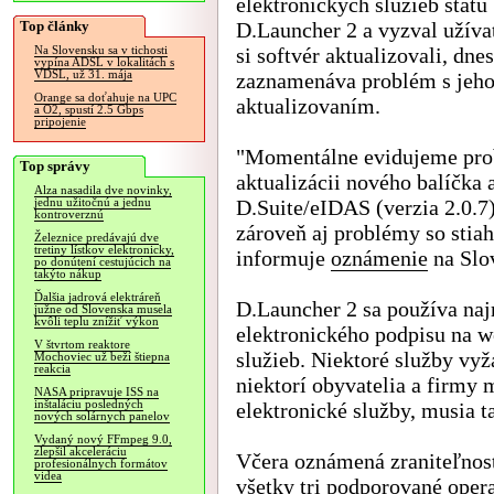
elektronických služieb štátu
Top články
D.Launcher 2 a vyzval užíva
si softvér aktualizovali, dnes
Na Slovensku sa v tichosti
vypína ADSL v lokalitách s
VDSL, už 31. mája
zaznamenáva problém s jeh
Orange sa doťahuje na UPC
aktualizovaním.
a O2, spustí 2.5 Gbps
pripojenie
"Momentálne evidujeme pro
Top správy
aktualizácii nového balíčka 
Alza nasadila dve novinky,
D.Suite/eIDAS (verzia 2.0.7)
jednu užitočnú a jednu
kontroverznú
zároveň aj problémy so stia
Železnice predávajú dve
tretiny lístkov elektronicky,
informuje
oznámenie
na Slo
po donútení cestujúcich na
takýto nákup
Ďalšia jadrová elektráreň
D.Launcher 2 sa používa naj
južne od Slovenska musela
kvôli teplu znížiť výkon
elektronického podpisu na w
V štvrtom reaktore
služieb. Niektoré služby vyž
Mochoviec už beží štiepna
reakcia
niektorí obyvatelia a firmy 
NASA pripravuje ISS na
inštaláciu posledných
elektronické služby, musia t
nových solárnych panelov
Vydaný nový FFmpeg 9.0,
zlepšil akceleráciu
Včera oznámená zraniteľnosť
profesionálnych formátov
videa
všetky tri podporované ope