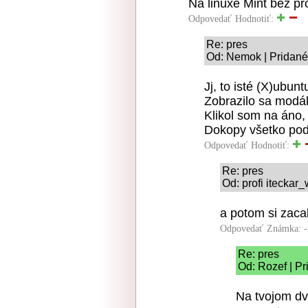
Na linuxe Mint bez p
Odpovedať
Hodnotiť:
Re: pres
Od: Nemok | Pridané
Jj, to isté (X)ubuntu
Zobrazilo sa modá
Klikol som na áno, 
Dokopy všetko pod
Odpovedať
Hodnotiť:
Re: pres
Od: profi iteckar
a potom si zaca
Odpovedať
Známka: -
Re: pres
Od: Rozef | Pr
Na tvojom dv