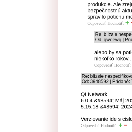
produkcie. Ale zre
bezpečnostnú aktua
spravilo potichu m
Odpovedať
Hodnotiť:
Re: blizsie nespe
Od: qweewq | Pri
alebo by sa poti
niekoľko rokov..
Odpovedať
Hodnotiť:
Re: blizsie nespecifikov
Od: 3948592 | Pridané: 
Qt Network
6.0.4 &#8594; Máj 20
5.15.18 &#8594; 202
Verziovanie ide s cis
Odpovedať
Hodnotiť: