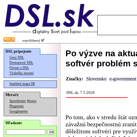
neprihlásený
Po výzve na aktua
DSL pripojenie
Ceny DSL
softvér problém 
Dostupnosť DSL
Fórum o DSL
Výsledky meraní
Značky:
Slovensko
e-government
Satelitná mapa SR
DSL.sk, 7.5.2026
Merače
Speedmeter
Merania
Pingmeter
Googlemeter
Po tom, ako v stredu štát oz
Hľadanie
závažnú bezpečnostnú zranit
dôležitom softvéri pre využí