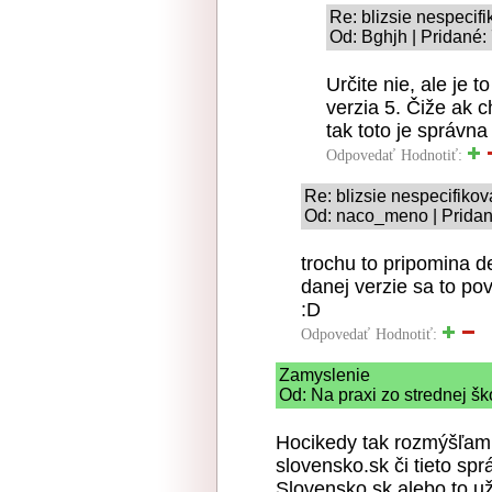
Re: blizsie nespecif
Od: Bghjh | Pridané:
Určite nie, ale je 
verzia 5. Čiže ak c
tak toto je správna
Odpovedať
Hodnotiť:
Re: blizsie nespecifikov
Od: naco_meno | Pridan
trochu to pripomina d
danej verzie sa to po
:D
Odpovedať
Hodnotiť:
Zamyslenie
Od: Na praxi zo strednej šk
Hocikedy tak rozmýšľam 
slovensko.sk či tieto sprá
Slovensko.sk alebo to už