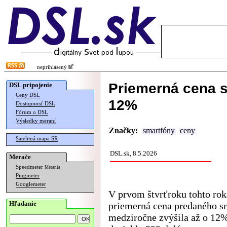
neprihlásený
Priemerná cena s
DSL pripojenie
Ceny DSL
12%
Dostupnosť DSL
Fórum o DSL
Výsledky meraní
Značky:
smartfóny
ceny
Satelitná mapa SR
DSL.sk, 8.5.2026
Merače
Speedmeter
Merania
Pingmeter
Googlemeter
V prvom štvrťroku tohto rok
Hľadanie
priemerná cena predaného s
medziročne zvýšila až o 12