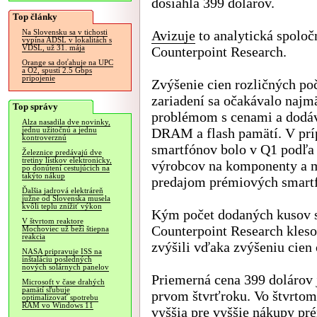
dosiahla 399 dolárov.
Top články
Avizuje
to analytická spoloč
Na Slovensku sa v tichosti
vypína ADSL v lokalitách s
VDSL, už 31. mája
Counterpoint Research.
Orange sa doťahuje na UPC
a O2, spustí 2.5 Gbps
pripojenie
Zvýšenie cien rozličných po
zariadení sa očakávalo najm
Top správy
problémom s cenami a dodá
Alza nasadila dve novinky,
DRAM a flash pamätí. V prí
jednu užitočnú a jednu
kontroverznú
smartfónov bolo v Q1 podľa
Železnice predávajú dve
tretiny lístkov elektronicky,
výrobcov na komponenty a m
po donútení cestujúcich na
takýto nákup
predajom prémiových smart
Ďalšia jadrová elektráreň
južne od Slovenska musela
kvôli teplu znížiť výkon
Kým počet dodaných kusov s
V štvrtom reaktore
Counterpoint Research kles
Mochoviec už beží štiepna
reakcia
zvýšili vďaka zvýšeniu cien
NASA pripravuje ISS na
inštaláciu posledných
nových solárnych panelov
Priemerná cena 399 dolárov
Microsoft v čase drahých
pamätí sľubuje
prvom štvrťroku. Vo štvrtom
optimalizovať spotrebu
RAM vo Windows 11
vyššia pre vyššie nákupy p