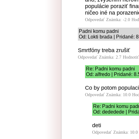
populácie poraziť fin
ničeo iné na porazenie
Odpovedať
Známka: -2.0
Hod
Padni komu padni
Od: Lokti brada | Pridané: 
Smrtfóny treba zrušiť
Odpovedať
Známka: 2.7
Hodnoti
Re: Padni komu padni
Od: alfredo | Pridané: 8
Co by potom populaci
Odpovedať
Známka: 10.0
Hod
Re: Padni komu pad
Od: dededede | Prid
deti
Odpovedať
Známka: 10.0