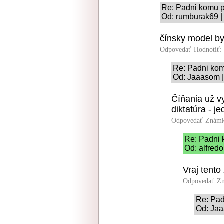
Re: Padni komu 
Od: rumburak69 |
čínsky model b
Odpovedať
Hodnotiť:
Re: Padni ko
Od: Jaaasom |
Číňania už v
diktatúra - j
Odpovedať
Známk
Re: Padni 
Od: alfredo
Vraj tento
Odpovedať
Zn
Re: Pad
Od: Jaa