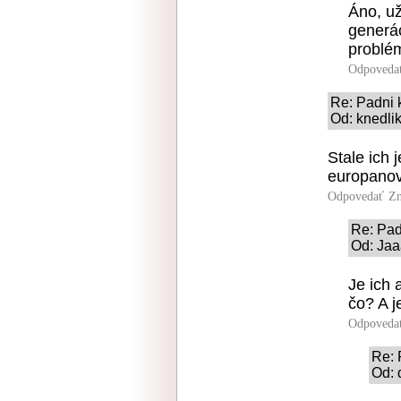
Áno, už
generác
problém
Odpoveda
Re: Padni 
Od: knedlik
Stale ich 
europanov.
Odpovedať
Zn
Re: Pad
Od: Jaa
Je ich 
čo? A j
Odpoveda
Re: 
Od: 