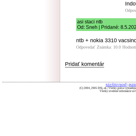
Indo
Odpov
asi staci ntb
Od: Sneh | Pridané: 8.5.20
ntb + nokia 3310 vacsin
Odpovedať
Známka: 10.0
Hodnot
Pridať komentár
NÁVŠTEVNOSŤ
|
INZE
(C) 2004, 2005 DSL.sk | Všetky práva vyhradené
Všetky uvedené informácie sú b