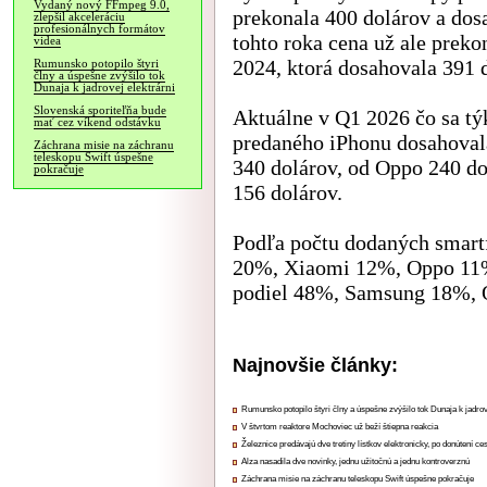
Vydaný nový FFmpeg 9.0,
prekonala 400 dolárov a dos
zlepšil akceleráciu
profesionálnych formátov
tohto roka cena už ale preko
videa
2024, ktorá dosahovala 391 
Rumunsko potopilo štyri
člny a úspešne zvýšilo tok
Dunaja k jadrovej elektrárni
Slovenská sporiteľňa bude
Aktuálne v Q1 2026 čo sa tý
mať cez víkend odstávku
predaného iPhonu dosahoval
Záchrana misie na záchranu
teleskopu Swift úspešne
340 dolárov, od Oppo 240 do
pokračuje
156 dolárov.
Podľa počtu dodaných smar
20%, Xiaomi 12%, Oppo 11%
podiel 48%, Samsung 18%, 
Najnovšie články:
Rumunsko potopilo štyri člny a úspešne zvýšilo tok Dunaja k jadrov
V štvrtom reaktore Mochoviec už beží štiepna reakcia
Železnice predávajú dve tretiny lístkov elektronicky, po donútení ce
Alza nasadila dve novinky, jednu užitočnú a jednu kontroverznú
Záchrana misie na záchranu teleskopu Swift úspešne pokračuje