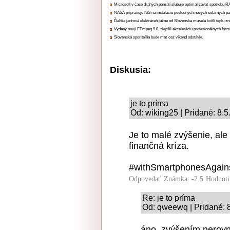
Microsoft v čase drahých pamätí sľubuje optimalizovať spotrebu
NASA pripravuje ISS na inštaláciu posledných nových solárnych p
Ďalšia jadrová elektráreň južne od Slovenska musela kvôli teplu zn
Vydaný nový FFmpeg 9.0, zlepšil akceleráciu profesionálnych form
Slovenská sporiteľňa bude mať cez víkend odstávku
Diskusia:
je to príma
Od: wiking25 | Pridané: 8.
Je to malé zvýšenie, ale 
finančná kríza.
#withSmartphonesAgains
Odpovedať
Známka: -2.5
Hodnoti
Re: je to príma
Od: qweewq | Pridané: 
áno, zvýšením nerovno