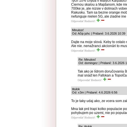
Tych 10% chyba v Malych Karpatoc
Ciernou skalou a Majdanom, kde nie j
700ke je, ale nizsie v dolinach vobec
Rakusku. Tam sa bezne orange mobil 
nefunguje nielen 5G, ale ziadne ine G
Odpovedať
Hodnotiť:
Minulosť
Od: Ačip juhc | Pridané: 3.6.2026 10:39
Dajte na moje slová. Keby to ostalo 
Ale nie. nenažranci akcionári to mus
Odpovedať
Hodnotiť:
Re: Minulosť
Od: domingez | Pridané: 3.6.2026 1
Tak ako je lídrom doručovania štá
mal snáď len Fafokan a Topolč
Odpovedať
Hodnotiť:
titulok
Od: x3m | Pridané: 4.6.2026 6:56
To je taky udaj ako, ze vcera som z
Mna tak prd trapi kolko populacie po
pohybujem po uzemi, nie po populac
Odpovedať
Hodnotiť:
Re: titulok