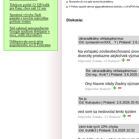
Slovensko.sk má opäť technické problémy
Telekom pridal 12 GB balík
V Poľsku spustili takmer gigawatthodinové úložisko, z LiFePO4 čl
pre Easy, chce zaň 12 eur
Spustená výroba flash
pamäte s novým najvyšším
Diskusia:
počtom vrstiev
Súd zakázal samojazdiacim
Google taxíkom dobíjanie v
noci, rušili obyvateľov
ultraradikálny ohľaduplnizmus
Odštartovala nová séria
Od: syntaxterrorXXX, . Y | Pridané: 2.6
populárneho sci-fi Futurama
Na voľajakú zovšeobecňovanú úroveň
diverzity priekazne akýkoľvek význa
Odpovedať
Známka: 2.0
Hodnotiť:
Re: ultraradikálny ohľaduplnizmus
Od reg.: Kvík? | Pridané: 3.6.2026 
Ony hlavne nikdy žiadny význam
Odpovedať
Hodnotiť:
No jo
Od: Kukopuko | Pridané: 2.6.2026 20:41
ved som sa nedovolal tento tyzden
Odpovedať
Známka: -3.3
Hodnotiť:
viem kde tych 10% chyba
Od: truhlik3 | Pridané: 3.6.2026 10:32