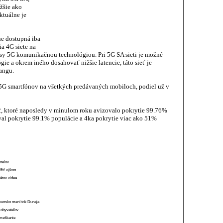
žšie ako
ktuálne je
ne dostupná iba
a 4G siete na
nosy 5G komunikačnou technológiou. Pri 5G SA sieti je možné
ie a okrem iného dosahovať nižšie latencie, táto sieť je
angu.
5G smartfónov na všetkých predávaných mobiloch, podiel už v
2, ktoré naposledy v minulom roku avizovalo pokrytie 99.76%
al pokrytie 99.1% populácie a 4ka pokrytie viac ako 51%
anelov
ížiť výkon
átov videa
munsko mení tok Dunaja
 obyvateľov
o meškanie