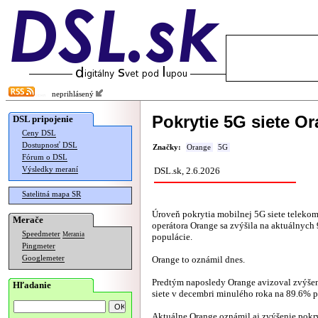
neprihlásený
Pokrytie 5G siete O
DSL pripojenie
Ceny DSL
Dostupnosť DSL
Značky:
Orange
5G
Fórum o DSL
Výsledky meraní
DSL.sk, 2.6.2026
Satelitná mapa SR
Úroveň pokrytia mobilnej 5G siete telek
Merače
operátora Orange sa zvýšila na aktuálnych
Speedmeter
Merania
populácie.
Pingmeter
Googlemeter
Orange to oznámil dnes.
Predtým naposledy Orange avizoval zvýšen
Hľadanie
siete v decembri minulého roka na 89.6% p
Aktuálne Orange oznámil aj zvýšenie pokr