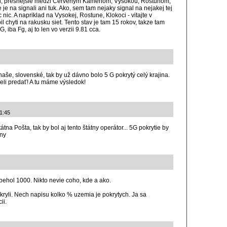
h, presnejsie medzi Cervenym Kamenom, Vysokou, Rostunom,
e na signali ani tuk. Ako, sem tam nejaky signal na nejakej tej
 nic. A napriklad na Vysokej, Rostune, Klokoci - vitajte v
chyti na rakusku siet. Tento stav je tam 15 rokov, takze tam
, iba Fg, aj to len vo verzii 9.81 cca.
naše, slovenské, tak by už dávno bolo 5 G pokrytý celý krajina.
eli predať! A tu máme výsledok!
1:45
tna Pošta, tak by bol aj tento štátny operátor... 5G pokrytie by
any
abehol 1000. Nikto nevie coho, kde a ako.
kryli. Nech napisu kolko % uzemia je pokrytych. Ja sa
ii.