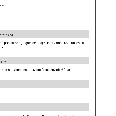
ánkov
.2026 14:54
 populácie agregované údaje stratli v dobe rozmanitosti a
m.
11:52
 nemali. Nepresná proxy pre úplne zbytočný údaj.