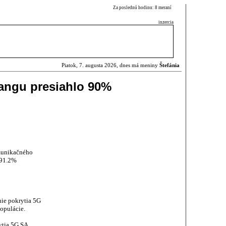
Za poslednú hodinu: 8 meraní
inzercia
Piatok, 7. augusta 2026, dnes má meniny
Štefánia
rangu presiahlo 90%
omunikačného
 91.2%
ie pokrytia 5G
opulácie.
ytia 5G SA,