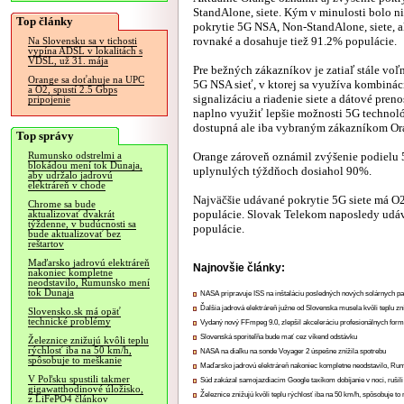
StandAlone, siete. Kým v minulosti bolo ni
Top články
pokrytie 5G NSA, Non-StandAlone, siete, a
rovnaké a dosahuje tiež 91.2% populácie.
Na Slovensku sa v tichosti
vypína ADSL v lokalitách s
VDSL, už 31. mája
Pre bežných zákazníkov je zatiaľ stále voľ
Orange sa doťahuje na UPC
5G NSA sieť, v ktorej sa využíva kombináci
a O2, spustí 2.5 Gbps
signalizáciu a riadenie siete a dátové pre
pripojenie
naplno využiť lepšie možnosti 5G technológ
dostupná ale iba vybraným zákazníkom Or
Top správy
Orange zároveň oznámil zvýšenie podielu 
Rumunsko odstrelmi a
blokádou mení tok Dunaja,
uplynulých týždňoch dosiahol 90%.
aby udržalo jadrovú
elektráreň v chode
Najväčšie udávané pokrytie 5G siete má O
Chrome sa bude
populácie. Slovak Telekom naposledy udáv
aktualizovať dvakrát
týždenne, v budúcnosti sa
populácie.
bude aktualizovať bez
reštartov
Maďarsko jadrovú elektráreň
Najnovšie články:
nakoniec kompletne
neodstavilo, Rumunsko mení
tok Dunaja
NASA pripravuje ISS na inštaláciu posledných nových solárnych p
Ďalšia jadrová elektráreň južne od Slovenska musela kvôli teplu zn
Slovensko.sk má opäť
technické problémy
Vydaný nový FFmpeg 9.0, zlepšil akceleráciu profesionálnych form
Slovenská sporiteľňa bude mať cez víkend odstávku
Železnice znižujú kvôli teplu
rýchlosť iba na 50 km/h,
NASA na diaľku na sonde Voyager 2 úspešne znížila spotrebu
spôsobuje to meškanie
Maďarsko jadrovú elektráreň nakoniec kompletne neodstavilo, Ru
V Poľsku spustili takmer
Súd zakázal samojazdiacim Google taxíkom dobíjanie v noci, rušili
gigawatthodinové úložisko,
Železnice znižujú kvôli teplu rýchlosť iba na 50 km/h, spôsobuje t
z LiFePO4 článkov