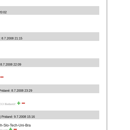
20:02
 8.7.2008 21:15
: 8.7.2008 22:09
Pridané: 8.7.2008 23:29
3.3
Hodnotiť:
 Pridané: 9.7.2008 15:16
ch-Slo-Tech-Uni-Bra