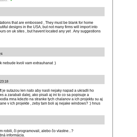
dnotiť:
nvitations that are embossed , They must be blank for home
tiful designs in the USA, but not many firms will import into
urs on uk sites , but havent located any yet . Any suggestions
24
ok nebude kvoli vam extrauhanat :)
 23:18
ft je sutazou len nato aby nasli nejaky napad a ukradli ho
a zarabali dalej, ako pisali aj ini to co sa popisuje a
 podla mna kdezto na stranke tych chalanov a ich projektu su aj
ne v ich projekte , zeby tam boli aj nejake windows? :) hnus
m robili, či programovali, alebo čo vlastne...?
adná informácia.