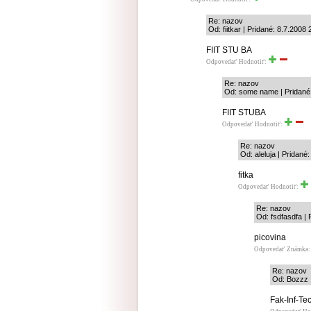
Re: nazov
Od: fiitkar | Pridané: 8.7.2008 
FIIT STU BA
Odpovedať
Hodnotiť:
Re: nazov
Od: some name | Pridané:
FIIT STUBA
Odpovedať
Hodnotiť:
Re: nazov
Od: aleluja | Pridané
fitka
Odpovedať
Hodnotiť:
Re: nazov
Od: fsdfasdfa | 
picovina
Odpovedať
Známka: 
Re: nazov
Od: Bozzz |
Fak-Inf-Te