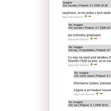
imagine
Od: tucniak | Pridané: 8.7.2008 18:28
zaujimave, ze len jeden z tych student
Odpovedať
Hodnotiť:
Re: imagine
Od: tucniak | Pridané: 8.7.2008 18:
ale rozhodne gratulujem
Odpovedať
Hodnotiť:
Re: imagine
Od reg.: Propediotika | Pridané: 8.
Co mas na mysli pod skratkou I
TeamID=7938 sa pise, ze su vsetc
Odpovedať
Hodnotiť:
Re: imagine
Od: some name | Pridané: 8.7
Informacny system, presnej
A typek si pri hladani neza
Odpovedať
Hodnotiť:
Re: imagine
Od: sta | Pridané: 8.7.2008 20:51