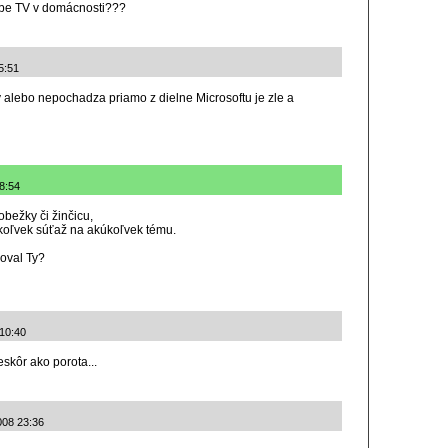
ebe TV v domácnosti???
5:51
Ty alebo nepochadza priamo z dielne Microsoftu je zle a
 8:54
obežky či žinčicu,
koľvek súťaž na akúkoľvek tému.
zoval Ty?
 10:40
skôr ako porota...
008 23:36