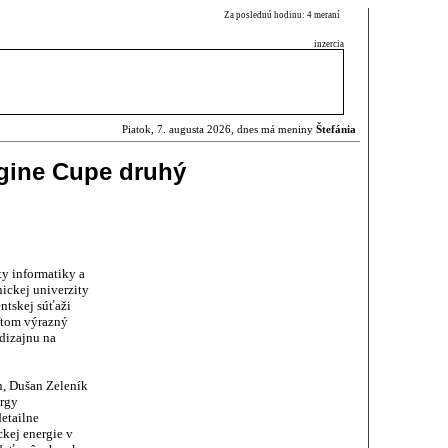
Za poslednú hodinu: 4 meraní
inzercia
Piatok, 7. augusta 2026, dnes má meniny
Štefánia
agine Cupe druhý
y informatiky a
ickej univerzity
entskej súťaži
ftom výrazný
 dizajnu na
h, Dušan Zeleník
ergy
etailne
ckej energie v