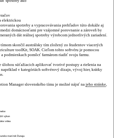
dať spôsoby ako
eračov
 elektrickou
orovania spotreby a vypracovávania prehľadov túto dokáže aj
ť medzi domácnosťami pre vzájomné porovnanie a zároveň by
eraných dát reálnej spotreby výrobcom jednotlivých zariadení.
tímom skončil austrálsky tím zložený zo študentov viacerých
griculture toolKit, SOAK. Cieľom tohto softvéru je pomocou
í a podmienkach pomôcť farmárom riadiť svoju farmu.
je úlohou súťažiacich aplikovať tvorivé postupy a riešenia na
 napríklad v kategóriách softvérový dizajn, vývoj hier, krátky
us.
ption Manager slovenského tímu je možné nájsť na
jeho stránke
,
anelov
ížiť výkon
átov videa
munsko mení tok Dunaja