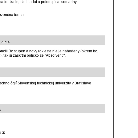
ba troska lepsie hladat a potom pisat somariny...
rezenčná forma
 21:14
ncili Bc stupen a novy rok este nie je nahodeny (okrem bc.
, tak si zaskrtni policko ze "Absolventi".
echnológií Slovenskej technickej univerzity v Bratislave
7
i :p