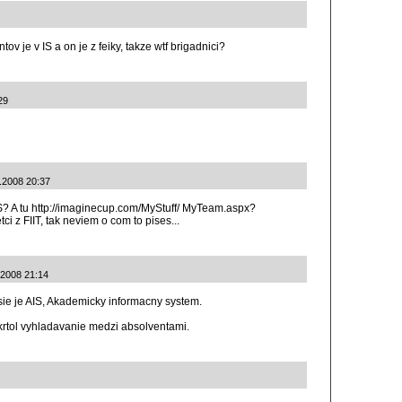
ov je v IS a on je z feiky, takze wtf brigadnici?
29
7.2008 20:37
S? A tu http://imaginecup.com/MyStuff/ MyTeam.aspx?
i z FIIT, tak neviem o com to pises...
.2008 21:14
sie je AIS, Akademicky informacny system.
skrtol vyhladavanie medzi absolventami.