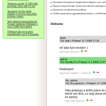
Súd zakázal samojazdiacim Google taxíkom dobíjanie v noci, rušili
Telekom pridal 12 GB balík
pre Easy, chce zaň 12 eur
Železnice znižujú kvôli teplu rýchlosť iba na 50 km/h, spôsobuje t
Slovensko.sk má opäť technické problémy
Spustená výroba flash
pamäte s novým najvyšším
V Poľsku spustili takmer gigawatthodinové úložisko, z LiFePO4 čl
počtom vrstiev
Súd zakázal samojazdiacim
Diskusia:
Google taxíkom dobíjanie v
noci, rušili obyvateľov
Odštartovala nová séria
populárneho sci-fi Futurama
lololo
Od: bulk | Pridané: 8.7.2008 17:35
nič take tam nevidim :(
Odpovedať
Hodnotiť:
pekne
Od: Karolko K | Pridané: 8.7.2008 17:47
Gratulujem
Odpovedať
Známka: 7.1
Hodnotiť:
Re: pekne
Od: Accuphose+ | Pridané: 8.7.200
Taky gratuluju a držím palce do 
méně než těch, co mají doma ele
na zprávy.
Odpovedať
Hodnotiť: