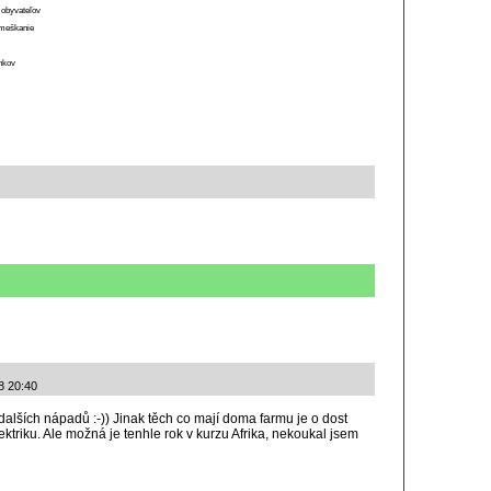
 obyvateľov
o meškanie
ánkov
8 20:40
dalších nápadů :-)) Jinak těch co mají doma farmu je o dost
ktriku. Ale možná je tenhle rok v kurzu Afrika, nekoukal jsem