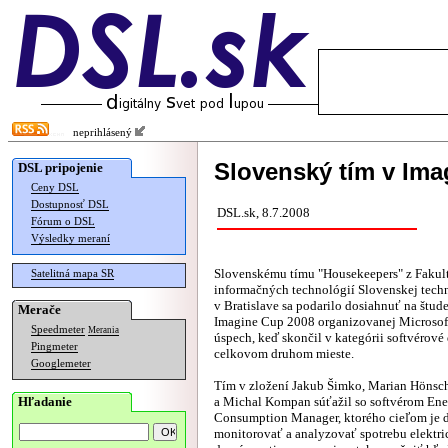
neprihlásený
Slovenský tím v Im
DSL pripojenie
Ceny DSL
Dostupnosť DSL
DSL.sk, 8.7.2008
Fórum o DSL
Výsledky meraní
Slovenskému tímu "Housekeepers" z Fakult
Satelitná mapa SR
informačných technológií Slovenskej techn
v Bratislave sa podarilo dosiahnuť na štud
Merače
Imagine Cup 2008 organizovanej Microso
Speedmeter
Merania
úspech, keď skončil v kategórii softvérové
Pingmeter
celkovom druhom mieste.
Googlemeter
Tím v zložení Jakub Šimko, Marian Hönsc
Hľadanie
a Michal Kompan súťažil so softvérom En
Consumption Manager, ktorého cieľom je d
monitorovať a analyzovať spotrebu elektri