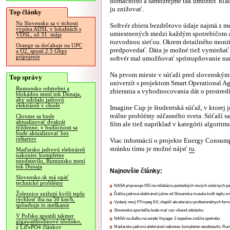
domácnosti a samozrejme tak umožniť hľa
ju znižovať.
Top články
Na Slovensku sa v tichosti
Softvér zbiera bezdrôtovo údaje najmä z m
vypína ADSL v lokalitách s
umiestnených medzi každým spotrebičom a
VDSL, už 31. mája
rozvodnou sieťou. Okrem detailného monit
Orange sa doťahuje na UPC
predpovedať. Dáta je možné tiež vymieňa
a O2, spustí 2.5 Gbps
pripojenie
softvér mal umožňovať sprístupňovanie nam
Na prvom mieste v súťaži pred slovenským 
Top správy
univerzít s projektom Smart Operational A
Rumunsko odstrelmi a
zbierania a vyhodnocovania dát o prostred
blokádou mení tok Dunaja,
aby udržalo jadrovú
elektráreň v chode
Imagine Cup je študentská súťaž, v ktorej 
reálne problémy súčasného sveta. Súťaží sa
Chrome sa bude
aktualizovať dvakrát
film ale tiež napríklad v kategórii algoritm
týždenne, v budúcnosti sa
bude aktualizovať bez
reštartov
Viac informácií o projekte Energy Consum
stránku tímu je možné nájsť
tu
.
Maďarsko jadrovú elektráreň
nakoniec kompletne
neodstavilo, Rumunsko mení
tok Dunaja
Najnovšie články:
Slovensko.sk má opäť
technické problémy
NASA pripravuje ISS na inštaláciu posledných nových solárnych p
Železnice znižujú kvôli teplu
Ďalšia jadrová elektráreň južne od Slovenska musela kvôli teplu zn
rýchlosť iba na 50 km/h,
Vydaný nový FFmpeg 9.0, zlepšil akceleráciu profesionálnych form
spôsobuje to meškanie
Slovenská sporiteľňa bude mať cez víkend odstávku
V Poľsku spustili takmer
NASA na diaľku na sonde Voyager 2 úspešne znížila spotrebu
gigawatthodinové úložisko,
z LiFePO4 článkov
Maďarsko jadrovú elektráreň nakoniec kompletne neodstavilo, Ru