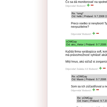
Čo sa dá monitorovať na spotr
Odpovedať
Hodnotiť:
Re: *omg*
Od: hello | Pridané: 9.7.2008 1
Preco vsetko si nevytvoril 
nevyuzitelne?
Odpovedať
Hodnotiť:
sOMGay
Od: ako_Vietor | Pridané: 9.7.2008
Každá firma vyrábajúca soft, kol
má právo/možnosť vyhlásiť akú
Milý hnus, akú súťaž si zorgani
Odpovedať
Známka: 6.0
Hodnotiť:
Re: sOMGay
Od: Manin | Pridané: 9.7.2008
Som sa ich zúčastňoval a ne
Odpovedať
Hodnotiť:
Re: sOMGay
Od: Inam | Pridané: 9.7.2