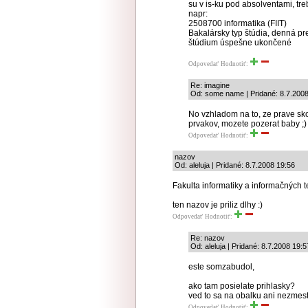
su v is-ku pod absolventami, tre
napr:
2508700 informatika (FIIT)
Bakalársky typ štúdia, denná p
štúdium úspešne ukončené
Odpovedať
Hodnotiť:
Re: imagine
Od: some name | Pridané: 8.7.2008
No vzhladom na to, ze prave sko
prvakov, mozete pozerat baby ;) )
Odpovedať
Hodnotiť:
nazov
Od: aleluja | Pridané: 8.7.2008 19:56
Fakulta informatiky a informačných t
ten nazov je priliz dlhy :)
Odpovedať
Hodnotiť:
Re: nazov
Od: aleluja | Pridané: 8.7.2008 19:5
este somzabudol,
ako tam posielate prihlasky?
ved to sa na obalku ani nezmest
Odpovedať
Hodnotiť: