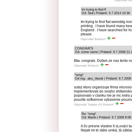
Odpovedať
Ho
Im trying to find fl
Od: Siuli | Pridané: 5.7.2014 10:36
Im trying to find flat weinddg i
printing . I have found many beau
England . I have searched for ho
please .
Odpovedať
Hodnotiť:
CONGRATS
Od: some name | Pridané: 8.7.2008 21:
Btw. congrats. Dufam ze nas tento r
Odpovedať
Hodnotiť:
*omg*
Od reg.: ako_Vanok | Pridané: 8.7.2008
sutaz ktoru organizuje firma microso
implementovali do svojho shitwindows 
popisovalo v clanku nie je nic extra
pouzite softverove vybavenie pouziva
Odpovedať
Známka: 0.0
Hodnotiť:
Re: *omg*
Od: Manin | Pridané: 9.7.2008 8:08
A čo presne vlastne tí sLováci ta
Nejak mi to stále uniká, tá zákl