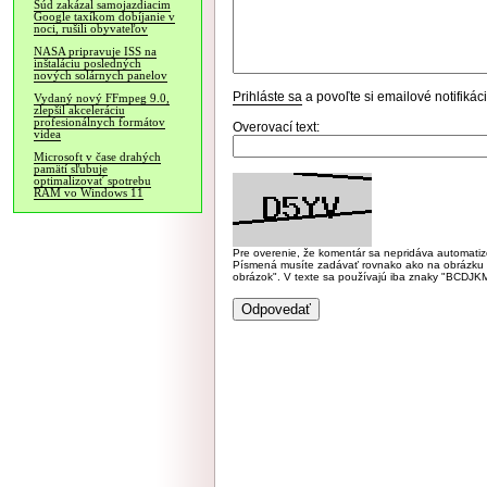
Súd zakázal samojazdiacim
Google taxíkom dobíjanie v
noci, rušili obyvateľov
NASA pripravuje ISS na
inštaláciu posledných
nových solárnych panelov
Prihláste sa
a povoľte si emailové notifiká
Vydaný nový FFmpeg 9.0,
zlepšil akceleráciu
profesionálnych formátov
Overovací text:
videa
Microsoft v čase drahých
pamätí sľubuje
optimalizovať spotrebu
RAM vo Windows 11
Pre overenie, že komentár sa nepridáva automatizov
Písmená musíte zadávať rovnako ako na obrázku veľk
obrázok". V texte sa používajú iba znaky "BC