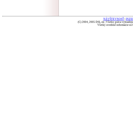
NÁVŠTEVNOSŤ
|
INZE
(C) 2004, 2005 DSL.sk | Všetky práva vyhradené
Všetky uvedené informácie sú b