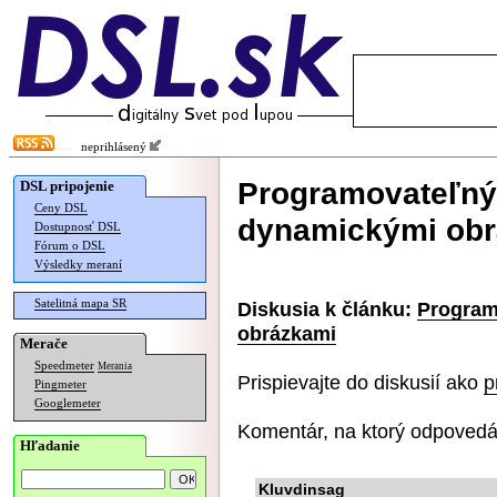
neprihlásený
Programovateľný 
DSL pripojenie
Ceny DSL
dynamickými ob
Dostupnosť DSL
Fórum o DSL
Výsledky meraní
Satelitná mapa SR
Diskusia k článku:
Program
obrázkami
Merače
Speedmeter
Merania
Prispievajte do diskusií ako
p
Pingmeter
Googlemeter
Komentár, na ktorý odpovedá
Hľadanie
Kluvdinsag