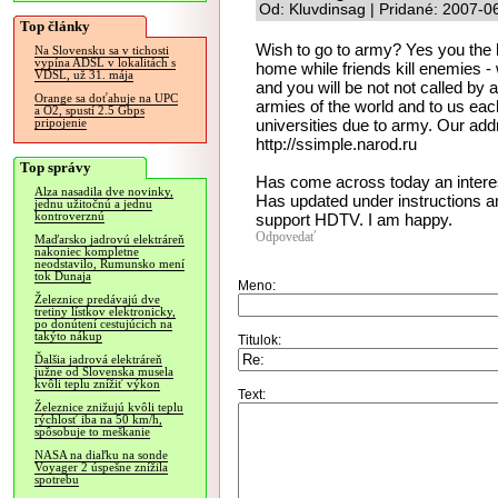
Od: Kluvdinsag | Pridané: 2007-0
Top články
Wish to go to army? Yes you the h
Na Slovensku sa v tichosti
vypína ADSL v lokalitách s
home while friends kill enemies - w
VDSL, už 31. mája
and you will be not not called b
Orange sa doťahuje na UPC
armies of the world and to us each
a O2, spustí 2.5 Gbps
universities due to army. Our addr
pripojenie
http://ssimple.narod.ru
Top správy
Has come across today an interes
Alza nasadila dve novinky,
Has updated under instructions an
jednu užitočnú a jednu
kontroverznú
support HDTV. I am happy.
Odpovedať
Maďarsko jadrovú elektráreň
nakoniec kompletne
neodstavilo, Rumunsko mení
tok Dunaja
Meno:
Železnice predávajú dve
tretiny lístkov elektronicky,
po donútení cestujúcich na
takýto nákup
Titulok:
Ďalšia jadrová elektráreň
južne od Slovenska musela
kvôli teplu znížiť výkon
Text:
Železnice znižujú kvôli teplu
rýchlosť iba na 50 km/h,
spôsobuje to meškanie
NASA na diaľku na sonde
Voyager 2 úspešne znížila
spotrebu