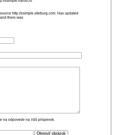
p://ssimple.narod.ru .
source http://ssimple.siteburg.com. Has updated
V and there was
cie na odpovede na Váš príspevok.