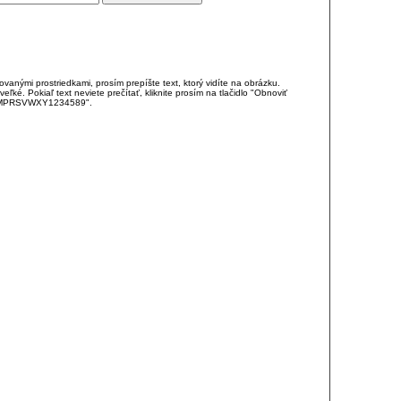
anými prostriedkami, prosím prepíšte text, ktorý vidíte na obrázku.
é. Pokiaľ text neviete prečítať, kliknite prosím na tlačidlo "Obnoviť
DJKMPRSVWXY1234589".