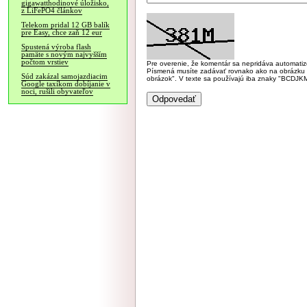
gigawatthodinové úložisko,
z LiFePO4 článkov
Telekom pridal 12 GB balík
pre Easy, chce zaň 12 eur
Spustená výroba flash
pamäte s novým najvyšším
počtom vrstiev
Pre overenie, že komentár sa nepridáva automatizov
Písmená musíte zadávať rovnako ako na obrázku veľk
Súd zakázal samojazdiacim
obrázok". V texte sa používajú iba znaky "BC
Google taxíkom dobíjanie v
noci, rušili obyvateľov