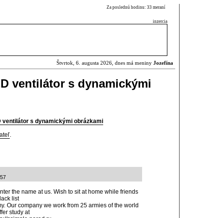
Za poslednú hodinu: 33 meraní
inzercia
Štvrtok, 6. augusta 2026, dnes má meniny
Jozefína
D ventilátor s dynamickými
ventilátor s dynamickými obrázkami
ateľ
.
:57
nter the name at us. Wish to sit at home while friends
ack list
rmy. Our company we work from 25 armies of the world
fer study at