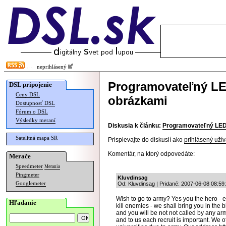
neprihlásený
Programovateľný LE
DSL pripojenie
Ceny DSL
obrázkami
Dostupnosť DSL
Fórum o DSL
Výsledky meraní
Diskusia k článku:
Programovateľný LED 
Satelitná mapa SR
Prispievajte do diskusií ako
prihlásený užív
Komentár, na ktorý odpovedáte:
Merače
Speedmeter
Merania
Pingmeter
Kluvdinsag
Googlemeter
Od: Kluvdinsag | Pridané: 2007-06-08 08:59
Wish to go to army? Yes you the hero - e
Hľadanie
kill enemies - we shall bring you in the bl
and you will be not not called by any a
and to us each recruit is important. We of