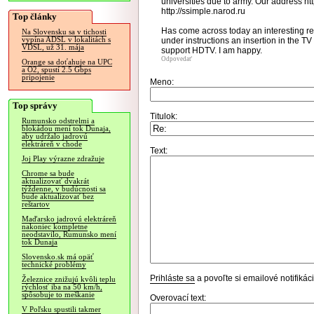
universities due to army. Our address htt
http://ssimple.narod.ru
Top články
Has come across today an interesting re
Na Slovensku sa v tichosti
vypína ADSL v lokalitách s
under instructions an insertion in the T
VDSL, už 31. mája
support HDTV. I am happy.
Odpovedať
Orange sa doťahuje na UPC
a O2, spustí 2.5 Gbps
pripojenie
Meno:
Top správy
Titulok:
Rumunsko odstrelmi a
blokádou mení tok Dunaja,
aby udržalo jadrovú
elektráreň v chode
Text:
Joj Play výrazne zdražuje
Chrome sa bude
aktualizovať dvakrát
týždenne, v budúcnosti sa
bude aktualizovať bez
reštartov
Maďarsko jadrovú elektráreň
nakoniec kompletne
neodstavilo, Rumunsko mení
tok Dunaja
Slovensko.sk má opäť
technické problémy
Prihláste sa
a povoľte si emailové notifiká
Železnice znižujú kvôli teplu
rýchlosť iba na 50 km/h,
spôsobuje to meškanie
Overovací text:
V Poľsku spustili takmer