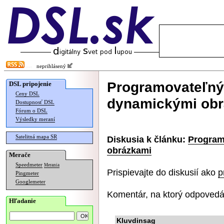
neprihlásený
Programovateľný 
DSL pripojenie
Ceny DSL
dynamickými ob
Dostupnosť DSL
Fórum o DSL
Výsledky meraní
Satelitná mapa SR
Diskusia k článku:
Program
obrázkami
Merače
Speedmeter
Merania
Prispievajte do diskusií ako
p
Pingmeter
Googlemeter
Komentár, na ktorý odpovedá
Hľadanie
Kluvdinsag