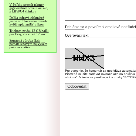
V Poľsku spustili takmer
gigawatthodinové úložisko,
z LiFePO4 článkov
Ďalšia jadrová elektráreň
južne od Slovenska musela
kvôli teplu znížiť výkon
Prihláste sa
a povoľte si emailové notifiká
Telekom pridal 12 GB balík
pre Easy, chce zaň 12 eur
Overovací text:
Spustená výroba flash
pamäte s novým najvyšším
počtom vrstiev
Pre overenie, že komentár sa nepridáva automatizov
Písmená musíte zadávať rovnako ako na obrázku veľk
obrázok". V texte sa používajú iba znaky "BC