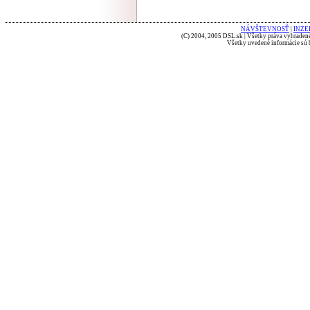
NÁVŠTEVNOSŤ
|
INZE
(C) 2004, 2005 DSL.sk | Všetky práva vyhradené
Všetky uvedené informácie sú b