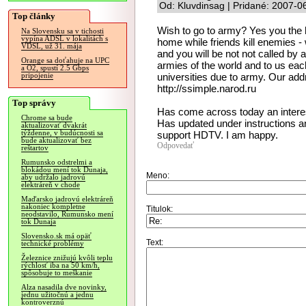
Od: Kluvdinsag | Pridané: 2007-0
Top články
Wish to go to army? Yes you the h
Na Slovensku sa v tichosti
vypína ADSL v lokalitách s
home while friends kill enemies - w
VDSL, už 31. mája
and you will be not not called b
Orange sa doťahuje na UPC
armies of the world and to us each
a O2, spustí 2.5 Gbps
universities due to army. Our addr
pripojenie
http://ssimple.narod.ru
Top správy
Has come across today an interes
Chrome sa bude
Has updated under instructions an
aktualizovať dvakrát
týždenne, v budúcnosti sa
support HDTV. I am happy.
bude aktualizovať bez
Odpovedať
reštartov
Rumunsko odstrelmi a
blokádou mení tok Dunaja,
Meno:
aby udržalo jadrovú
elektráreň v chode
Maďarsko jadrovú elektráreň
nakoniec kompletne
Titulok:
neodstavilo, Rumunsko mení
tok Dunaja
Slovensko.sk má opäť
Text:
technické problémy
Železnice znižujú kvôli teplu
rýchlosť iba na 50 km/h,
spôsobuje to meškanie
Alza nasadila dve novinky,
jednu užitočnú a jednu
kontroverznú