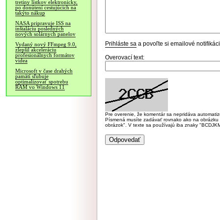
tretiny lístkov elektronicky,
po donútení cestujúcich na
takýto nákup
NASA pripravuje ISS na
inštaláciu posledných
nových solárnych panelov
Prihláste sa
a povoľte si emailové notifiká
Vydaný nový FFmpeg 9.0,
zlepšil akceleráciu
profesionálnych formátov
Overovací text:
videa
Microsoft v čase drahých
pamätí sľubuje
optimalizovať spotrebu
RAM vo Windows 11
Pre overenie, že komentár sa nepridáva automatizov
Písmená musíte zadávať rovnako ako na obrázku veľk
obrázok". V texte sa používajú iba znaky "BC