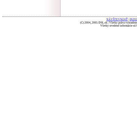
NÁVŠTEVNOSŤ
|
INZE
(C) 2004, 2005 DSL.sk | Všetky práva vyhradené
Všetky uvedené informácie sú b