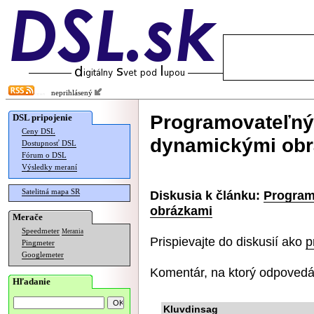
neprihlásený
Programovateľný 
DSL pripojenie
Ceny DSL
dynamickými ob
Dostupnosť DSL
Fórum o DSL
Výsledky meraní
Satelitná mapa SR
Diskusia k článku:
Program
obrázkami
Merače
Speedmeter
Merania
Prispievajte do diskusií ako
p
Pingmeter
Googlemeter
Komentár, na ktorý odpovedá
Hľadanie
Kluvdinsag