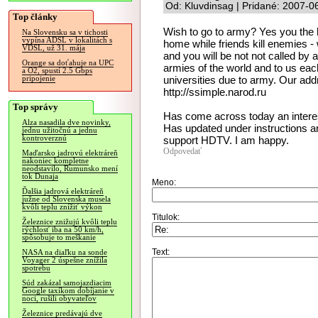
Od: Kluvdinsag | Pridané: 2007-0
Top články
Wish to go to army? Yes you the h
Na Slovensku sa v tichosti
vypína ADSL v lokalitách s
home while friends kill enemies - w
VDSL, už 31. mája
and you will be not not called b
Orange sa doťahuje na UPC
armies of the world and to us each
a O2, spustí 2.5 Gbps
universities due to army. Our addr
pripojenie
http://ssimple.narod.ru
Top správy
Has come across today an interes
Alza nasadila dve novinky,
Has updated under instructions an
jednu užitočnú a jednu
kontroverznú
support HDTV. I am happy.
Odpovedať
Maďarsko jadrovú elektráreň
nakoniec kompletne
neodstavilo, Rumunsko mení
tok Dunaja
Meno:
Ďalšia jadrová elektráreň
južne od Slovenska musela
kvôli teplu znížiť výkon
Titulok:
Železnice znižujú kvôli teplu
rýchlosť iba na 50 km/h,
spôsobuje to meškanie
Text:
NASA na diaľku na sonde
Voyager 2 úspešne znížila
spotrebu
Súd zakázal samojazdiacim
Google taxíkom dobíjanie v
noci, rušili obyvateľov
Železnice predávajú dve