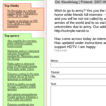
Od: Kluvdinsag | Pridané: 2007-0
Top články
Wish to go to army? Yes you the h
Na Slovensku sa v tichosti
vypína ADSL v lokalitách s
home while friends kill enemies - w
VDSL, už 31. mája
and you will be not not called b
Orange sa doťahuje na UPC
armies of the world and to us each
a O2, spustí 2.5 Gbps
universities due to army. Our addr
pripojenie
http://ssimple.narod.ru
Top správy
Has come across today an interes
Alza nasadila dve novinky,
Has updated under instructions an
jednu užitočnú a jednu
kontroverznú
support HDTV. I am happy.
Odpovedať
Maďarsko jadrovú elektráreň
nakoniec kompletne
neodstavilo, Rumunsko mení
tok Dunaja
Meno:
Ďalšia jadrová elektráreň
južne od Slovenska musela
kvôli teplu znížiť výkon
Titulok:
Železnice znižujú kvôli teplu
rýchlosť iba na 50 km/h,
spôsobuje to meškanie
Text:
NASA na diaľku na sonde
Voyager 2 úspešne znížila
spotrebu
Súd zakázal samojazdiacim
Google taxíkom dobíjanie v
noci, rušili obyvateľov
Železnice predávajú dve