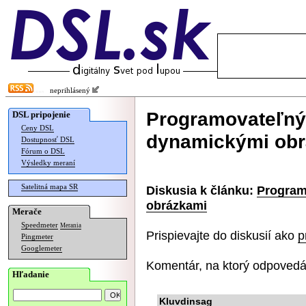
neprihlásený
Programovateľný 
DSL pripojenie
Ceny DSL
dynamickými ob
Dostupnosť DSL
Fórum o DSL
Výsledky meraní
Satelitná mapa SR
Diskusia k článku:
Program
obrázkami
Merače
Speedmeter
Merania
Prispievajte do diskusií ako
p
Pingmeter
Googlemeter
Komentár, na ktorý odpovedá
Hľadanie
Kluvdinsag