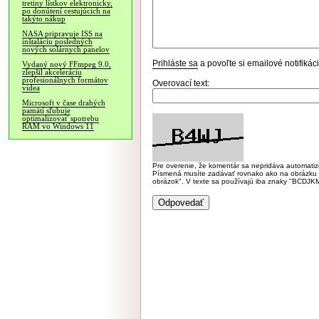
tretiny lístkov elektronicky,
po donútení cestujúcich na
takýto nákup
NASA pripravuje ISS na
inštaláciu posledných
nových solárnych panelov
Prihláste sa
a povoľte si emailové notifiká
Vydaný nový FFmpeg 9.0,
zlepšil akceleráciu
profesionálnych formátov
Overovací text:
videa
Microsoft v čase drahých
pamätí sľubuje
optimalizovať spotrebu
RAM vo Windows 11
Pre overenie, že komentár sa nepridáva automatizov
Písmená musíte zadávať rovnako ako na obrázku veľk
obrázok". V texte sa používajú iba znaky "BC