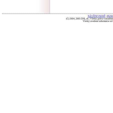
NÁVŠTEVNOSŤ
|
INZE
(C) 2004, 2005 DSL.sk | Všetky práva vyhradené
Všetky uvedené informácie sú b