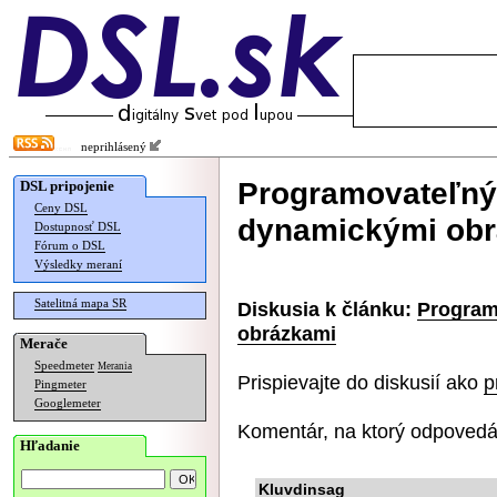
neprihlásený
Programovateľný 
DSL pripojenie
Ceny DSL
dynamickými ob
Dostupnosť DSL
Fórum o DSL
Výsledky meraní
Satelitná mapa SR
Diskusia k článku:
Program
obrázkami
Merače
Speedmeter
Merania
Prispievajte do diskusií ako
p
Pingmeter
Googlemeter
Komentár, na ktorý odpovedá
Hľadanie
Kluvdinsag