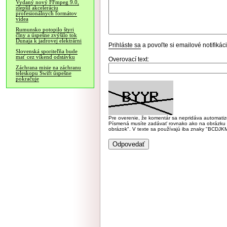
Vydaný nový FFmpeg 9.0,
zlepšil akceleráciu
profesionálnych formátov
videa
Rumunsko potopilo štyri
člny a úspešne zvýšilo tok
Dunaja k jadrovej elektrárni
Prihláste sa
a povoľte si emailové notifiká
Slovenská sporiteľňa bude
mať cez víkend odstávku
Overovací text:
Záchrana misie na záchranu
teleskopu Swift úspešne
pokračuje
Pre overenie, že komentár sa nepridáva automatizov
Písmená musíte zadávať rovnako ako na obrázku veľk
obrázok". V texte sa používajú iba znaky "BC