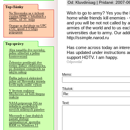
Od: Kluvdinsag | Pridané: 2007-0
Top články
Wish to go to army? Yes you the h
Na Slovensku sa v tichosti
vypína ADSL v lokalitách s
home while friends kill enemies - w
VDSL, už 31. mája
and you will be not not called b
Orange sa doťahuje na UPC
armies of the world and to us each
a O2, spustí 2.5 Gbps
universities due to army. Our addr
pripojenie
http://ssimple.narod.ru
Top správy
Has come across today an interes
Alza nasadila dve novinky,
Has updated under instructions an
jednu užitočnú a jednu
kontroverznú
support HDTV. I am happy.
Odpovedať
Železnice predávajú dve
tretiny lístkov elektronicky,
po donútení cestujúcich na
takýto nákup
Meno:
Ďalšia jadrová elektráreň
južne od Slovenska musela
kvôli teplu znížiť výkon
Titulok:
V štvrtom reaktore
Mochoviec už beží štiepna
reakcia
Text:
NASA pripravuje ISS na
inštaláciu posledných
nových solárnych panelov
Microsoft v čase drahých
pamätí sľubuje
optimalizovať spotrebu
RAM vo Windows 11