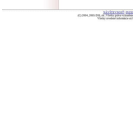
NÁVŠTEVNOSŤ
|
INZE
(C) 2004, 2005 DSL.sk | Všetky práva vyhradené
Všetky uvedené informácie sú b