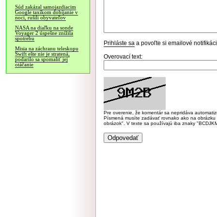
Súd zakázal samojazdiacim
Google taxíkom dobíjanie v
noci, rušili obyvateľov
NASA na diaľku na sonde
Voyager 2 úspešne znížila
spotrebu
Prihláste sa
a povoľte si emailové notifiká
Misia na záchranu teleskopu
Swift ešte nie je stratená,
Overovací text:
podarilo sa spomaliť jej
otáčanie
Pre overenie, že komentár sa nepridáva automatizov
Písmená musíte zadávať rovnako ako na obrázku veľk
obrázok". V texte sa používajú iba znaky "BC