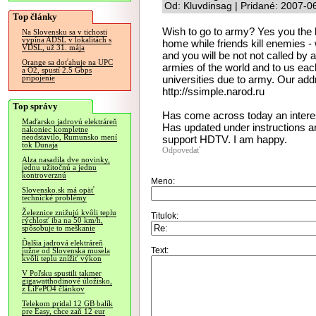
Od: Kluvdinsag | Pridané: 2007-0
Top články
Wish to go to army? Yes you the h
Na Slovensku sa v tichosti
vypína ADSL v lokalitách s
home while friends kill enemies - w
VDSL, už 31. mája
and you will be not not called b
Orange sa doťahuje na UPC
armies of the world and to us each
a O2, spustí 2.5 Gbps
universities due to army. Our addr
pripojenie
http://ssimple.narod.ru
Top správy
Has come across today an interes
Maďarsko jadrovú elektráreň
Has updated under instructions an
nakoniec kompletne
neodstavilo, Rumunsko mení
support HDTV. I am happy.
tok Dunaja
Odpovedať
Alza nasadila dve novinky,
jednu užitočnú a jednu
kontroverznú
Meno:
Slovensko.sk má opäť
technické problémy
Železnice znižujú kvôli teplu
Titulok:
rýchlosť iba na 50 km/h,
spôsobuje to meškanie
Ďalšia jadrová elektráreň
Text:
južne od Slovenska musela
kvôli teplu znížiť výkon
V Poľsku spustili takmer
gigawatthodinové úložisko,
z LiFePO4 článkov
Telekom pridal 12 GB balík
pre Easy, chce zaň 12 eur