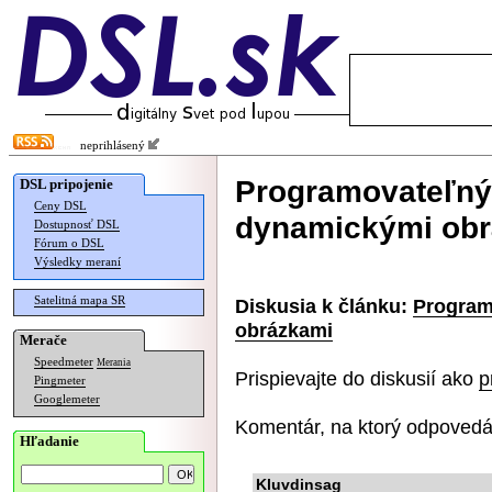
neprihlásený
Programovateľný 
DSL pripojenie
Ceny DSL
dynamickými ob
Dostupnosť DSL
Fórum o DSL
Výsledky meraní
Satelitná mapa SR
Diskusia k článku:
Program
obrázkami
Merače
Speedmeter
Merania
Prispievajte do diskusií ako
p
Pingmeter
Googlemeter
Komentár, na ktorý odpovedá
Hľadanie
Kluvdinsag