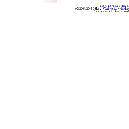
NÁVŠTEVNOSŤ
|
INZE
(C) 2004, 2005 DSL.sk | Všetky práva vyhradené
Všetky uvedené informácie sú b