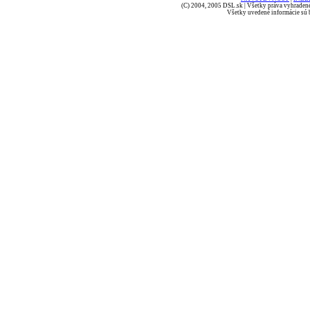
(C) 2004, 2005 DSL.sk | Všetky práva vyhradené
Všetky uvedené informácie sú b