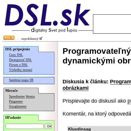
neprihlásený
Programovateľný 
DSL pripojenie
Ceny DSL
dynamickými ob
Dostupnosť DSL
Fórum o DSL
Výsledky meraní
Satelitná mapa SR
Diskusia k článku:
Program
obrázkami
Merače
Speedmeter
Merania
Prispievajte do diskusií ako
p
Pingmeter
Googlemeter
Komentár, na ktorý odpovedá
Hľadanie
Kluvdinsag