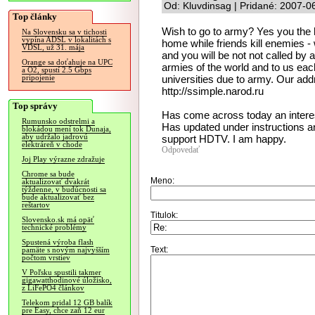
Od: Kluvdinsag | Pridané: 2007-0
Top články
Wish to go to army? Yes you the h
Na Slovensku sa v tichosti
vypína ADSL v lokalitách s
home while friends kill enemies - w
VDSL, už 31. mája
and you will be not not called b
Orange sa doťahuje na UPC
armies of the world and to us each
a O2, spustí 2.5 Gbps
universities due to army. Our addr
pripojenie
http://ssimple.narod.ru
Top správy
Has come across today an interes
Rumunsko odstrelmi a
Has updated under instructions an
blokádou mení tok Dunaja,
aby udržalo jadrovú
support HDTV. I am happy.
elektráreň v chode
Odpovedať
Joj Play výrazne zdražuje
Chrome sa bude
Meno:
aktualizovať dvakrát
týždenne, v budúcnosti sa
bude aktualizovať bez
reštartov
Titulok:
Slovensko.sk má opäť
technické problémy
Spustená výroba flash
Text:
pamäte s novým najvyšším
počtom vrstiev
V Poľsku spustili takmer
gigawatthodinové úložisko,
z LiFePO4 článkov
Telekom pridal 12 GB balík
pre Easy, chce zaň 12 eur