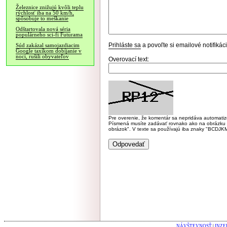
Železnice znižujú kvôli teplu
rýchlosť iba na 50 km/h,
spôsobuje to meškanie
Odštartovala nová séria
populárneho sci-fi Futurama
Prihláste sa
a povoľte si emailové notifiká
Súd zakázal samojazdiacim
Google taxíkom dobíjanie v
noci, rušili obyvateľov
Overovací text:
Pre overenie, že komentár sa nepridáva automatizov
Písmená musíte zadávať rovnako ako na obrázku veľk
obrázok". V texte sa používajú iba znaky "BC
NÁVŠTEVNOSŤ
|
INZE