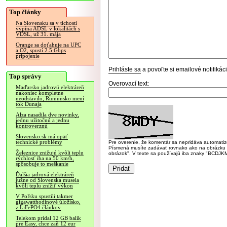
Top články
Na Slovensku sa v tichosti
vypína ADSL v lokalitách s
VDSL, už 31. mája
Orange sa doťahuje na UPC
a O2, spustí 2.5 Gbps
pripojenie
Prihláste sa
a povoľte si emailové notifiká
Top správy
Overovací text:
Maďarsko jadrovú elektráreň
nakoniec kompletne
neodstavilo, Rumunsko mení
tok Dunaja
Alza nasadila dve novinky,
jednu užitočnú a jednu
kontroverznú
Slovensko.sk má opäť
technické problémy
Pre overenie, že komentár sa nepridáva automatizov
Písmená musíte zadávať rovnako ako na obrázku veľk
Železnice znižujú kvôli teplu
obrázok". V texte sa používajú iba znaky "BC
rýchlosť iba na 50 km/h,
spôsobuje to meškanie
Ďalšia jadrová elektráreň
južne od Slovenska musela
kvôli teplu znížiť výkon
V Poľsku spustili takmer
gigawatthodinové úložisko,
z LiFePO4 článkov
Telekom pridal 12 GB balík
pre Easy, chce zaň 12 eur