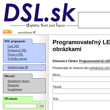
neprihlásený
Programovateľný LE
DSL pripojenie
Ceny DSL
obrázkami
Dostupnosť DSL
Fórum o DSL
Výsledky meraní
Diskusia k článku:
Programovateľný LED 
Satelitná mapa SR
Prispievajte do diskusií ako
prihlásený užív
Meno:
Merače
Speedmeter
Merania
Pingmeter
Titulok:
Googlemeter
Hľadanie
Text: