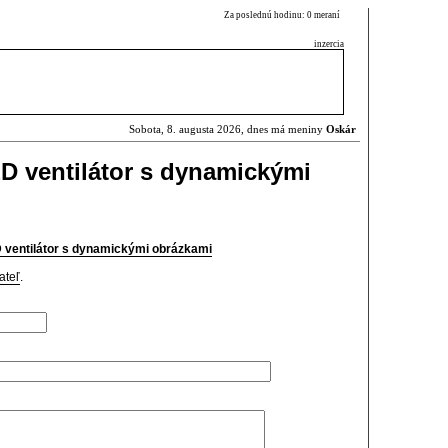
Za poslednú hodinu: 0 meraní
inzercia
Sobota, 8. augusta 2026, dnes má meniny
Oskár
D ventilátor s dynamickými
ventilátor s dynamickými obrázkami
ateľ
.