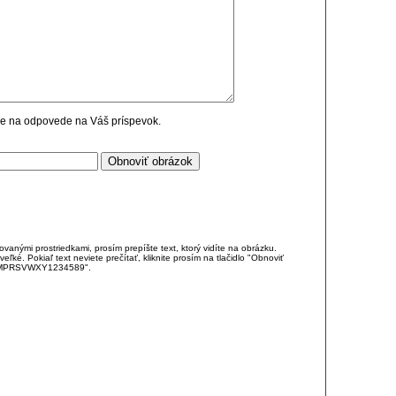
cie na odpovede na Váš príspevok.
anými prostriedkami, prosím prepíšte text, ktorý vidíte na obrázku.
é. Pokiaľ text neviete prečítať, kliknite prosím na tlačidlo "Obnoviť
DJKMPRSVWXY1234589".