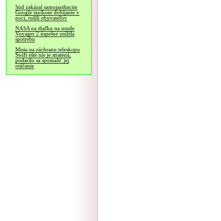
Súd zakázal samojazdiacim
Google taxíkom dobíjanie v
noci, rušili obyvateľov
NASA na diaľku na sonde
Voyager 2 úspešne znížila
spotrebu
Misia na záchranu teleskopu
Swift ešte nie je stratená,
podarilo sa spomaliť jej
otáčanie