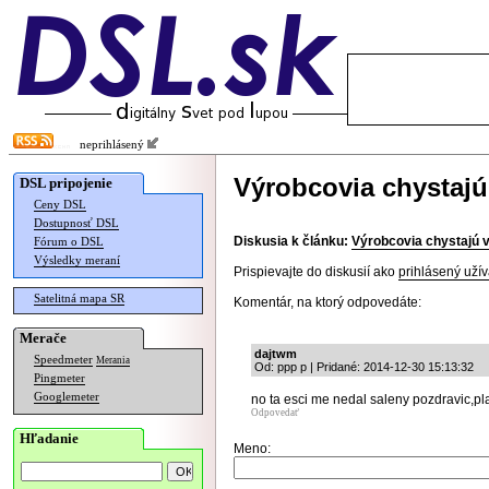
neprihlásený
Výrobcovia chystaj
DSL pripojenie
Ceny DSL
Dostupnosť DSL
Diskusia k článku:
Výrobcovia chystajú
Fórum o DSL
Výsledky meraní
Prispievajte do diskusií ako
prihlásený užív
Satelitná mapa SR
Komentár, na ktorý odpovedáte:
Merače
dajtwm
Speedmeter
Merania
Od: ppp p | Pridané: 2014-12-30 15:13:32
Pingmeter
Googlemeter
no ta esci me nedal saleny pozdravic,pla
Odpovedať
Hľadanie
Meno: