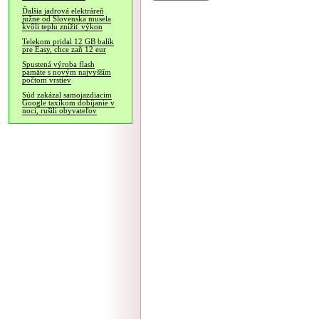
Ďalšia jadrová elektráreň
južne od Slovenska musela
kvôli teplu znížiť výkon
Telekom pridal 12 GB balík
pre Easy, chce zaň 12 eur
Spustená výroba flash
pamäte s novým najvyšším
počtom vrstiev
Súd zakázal samojazdiacim
Google taxíkom dobíjanie v
noci, rušili obyvateľov