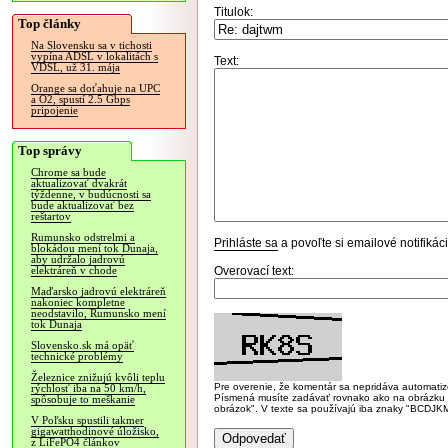
Titulok:
Top články
Na Slovensku sa v tichosti
vypína ADSL v lokalitách s
Text:
VDSL, už 31. mája
Orange sa doťahuje na UPC
a O2, spustí 2.5 Gbps
pripojenie
Top správy
Chrome sa bude
aktualizovať dvakrát
týždenne, v budúcnosti sa
bude aktualizovať bez
reštartov
Rumunsko odstrelmi a
Prihláste sa
a povoľte si emailové notifiká
blokádou mení tok Dunaja,
aby udržalo jadrovú
Overovací text:
elektráreň v chode
Maďarsko jadrovú elektráreň
nakoniec kompletne
neodstavilo, Rumunsko mení
tok Dunaja
Slovensko.sk má opäť
technické problémy
Železnice znižujú kvôli teplu
Pre overenie, že komentár sa nepridáva automatizov
rýchlosť iba na 50 km/h,
Písmená musíte zadávať rovnako ako na obrázku veľk
spôsobuje to meškanie
obrázok". V texte sa používajú iba znaky "BC
V Poľsku spustili takmer
gigawatthodinové úložisko,
z LiFePO4 článkov