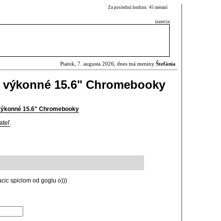
Za poslednú hodinu: 45 meraní
inzercia
Piatok, 7. augusta 2026, dnes má meniny
Štefánia
ú výkonné 15.6" Chromebooky
 výkonné 15.6" Chromebooky
ateľ
.
cic spiclom od goglu o)))