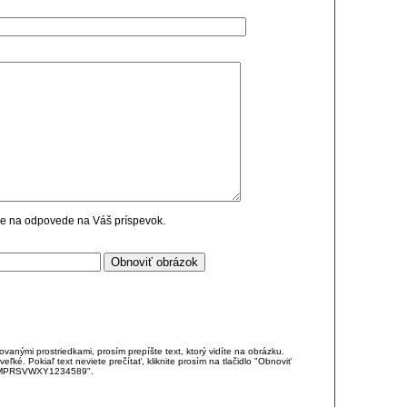
cie na odpovede na Váš príspevok.
anými prostriedkami, prosím prepíšte text, ktorý vidíte na obrázku.
é. Pokiaľ text neviete prečítať, kliknite prosím na tlačidlo "Obnoviť
DJKMPRSVWXY1234589".