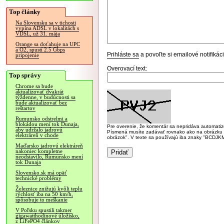
Top články
Na Slovensku sa v tichosti
vypína ADSL v lokalitách s
VDSL, už 31. mája
Orange sa doťahuje na UPC
a O2, spustí 2.5 Gbps
Prihláste sa
a povoľte si emailové notifiká
pripojenie
Overovací text:
Top správy
Chrome sa bude
aktualizovať dvakrát
týždenne, v budúcnosti sa
bude aktualizovať bez
reštartov
Rumunsko odstrelmi a
blokádou mení tok Dunaja,
Pre overenie, že komentár sa nepridáva automatizov
aby udržalo jadrovú
Písmená musíte zadávať rovnako ako na obrázku veľk
elektráreň v chode
obrázok". V texte sa používajú iba znaky "BC
Maďarsko jadrovú elektráreň
nakoniec kompletne
neodstavilo, Rumunsko mení
tok Dunaja
Slovensko.sk má opäť
technické problémy
Železnice znižujú kvôli teplu
rýchlosť iba na 50 km/h,
spôsobuje to meškanie
V Poľsku spustili takmer
gigawatthodinové úložisko,
z LiFePO4 článkov