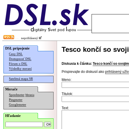
neprihlásený
Tesco končí so svoj
DSL pripojenie
Ceny DSL
Dostupnosť DSL
Diskusia k článku:
Tesco končí so svojim
Fórum o DSL
Výsledky meraní
Prispievajte do diskusií ako
prihlásený užív
Satelitná mapa SR
Meno:
Merače
Titulok:
Speedmeter
Merania
Pingmeter
Googlemeter
Text:
Hľadanie