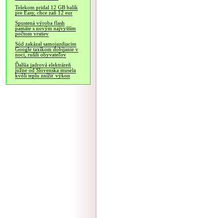
Telekom pridal 12 GB balík
pre Easy, chce zaň 12 eur
Spustená výroba flash
pamäte s novým najvyšším
počtom vrstiev
Súd zakázal samojazdiacim
Google taxíkom dobíjanie v
noci, rušili obyvateľov
Ďalšia jadrová elektráreň
južne od Slovenska musela
kvôli teplu znížiť výkon