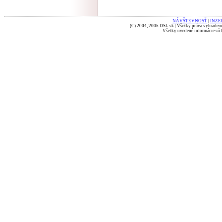
NÁVŠTEVNOSŤ
|
INZE
(C) 2004, 2005 DSL.sk | Všetky práva vyhradené
Všetky uvedené informácie sú b