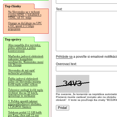
Top články
Text:
Na Slovensku sa v tichosti
vypína ADSL v lokalitách s
VDSL, už 31. mája
Orange sa doťahuje na UPC
a O2, spustí 2.5 Gbps
pripojenie
Top správy
Alza nasadila dve novinky,
jednu užitočnú a jednu
kontroverznú
Maďarsko jadrovú elektráreň
Prihláste sa
a povoľte si emailové notifiká
nakoniec kompletne
neodstavilo, Rumunsko mení
Overovací text:
tok Dunaja
Slovensko.sk má opäť
technické problémy
Ďalšia jadrová elektráreň
južne od Slovenska musela
kvôli teplu znížiť výkon
Železnice znižujú kvôli teplu
rýchlosť iba na 50 km/h,
Pre overenie, že komentár sa nepridáva automatizov
spôsobuje to meškanie
Písmená musíte zadávať rovnako ako na obrázku veľk
obrázok". V texte sa používajú iba znaky "BC
V Poľsku spustili takmer
gigawatthodinové úložisko,
z LiFePO4 článkov
Telekom pridal 12 GB balík
pre Easy, chce zaň 12 eur