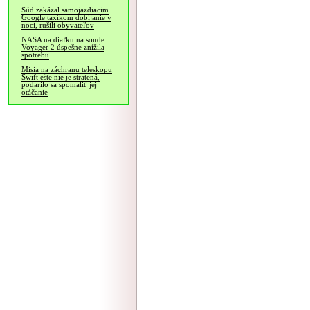
Súd zakázal samojazdiacim
Google taxíkom dobíjanie v
noci, rušili obyvateľov
NASA na diaľku na sonde
Voyager 2 úspešne znížila
spotrebu
Misia na záchranu teleskopu
Swift ešte nie je stratená,
podarilo sa spomaliť jej
otáčanie