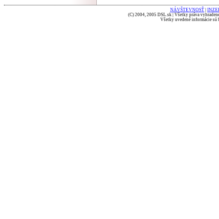
NÁVŠTEVNOSŤ
|
INZE
(C) 2004, 2005 DSL.sk | Všetky práva vyhradené
Všetky uvedené informácie sú b