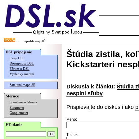
neprihlásený
Štúdia zistila, ko
DSL pripojenie
Ceny DSL
Kickstarteri nesp
Dostupnosť DSL
Fórum o DSL
Výsledky meraní
Satelitná mapa SR
Diskusia k článku:
Štúdia z
nesplní sľuby
Merače
Speedmeter
Merania
Prispievajte do diskusií ako
p
Pingmeter
Googlemeter
Meno:
Hľadanie
Titulok: