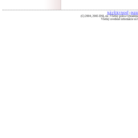
NÁVŠTEVNOSŤ
|
INZE
(C) 2004, 2005 DSL.sk | Všetky práva vyhradené
Všetky uvedené informácie sú b