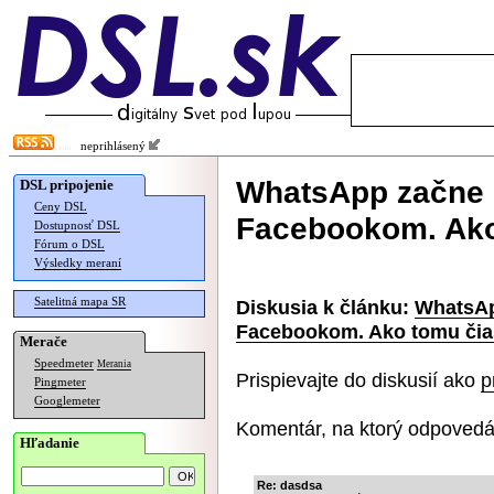
neprihlásený
WhatsApp začne z
DSL pripojenie
Ceny DSL
Facebookom. Ako
Dostupnosť DSL
Fórum o DSL
Výsledky meraní
Satelitná mapa SR
Diskusia k článku:
WhatsAp
Facebookom. Ako tomu čia
Merače
Speedmeter
Merania
Prispievajte do diskusií ako
p
Pingmeter
Googlemeter
Komentár, na ktorý odpovedá
Hľadanie
Re: dasdsa