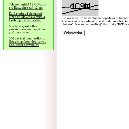
Telekom pridal 12 GB balík
pre Easy, chce zaň 12 eur
Ďalšia jadrová elektráreň
južne od Slovenska musela
Pre overenie, že komentár sa nepridáva automatizov
kvôli teplu znížiť výkon
Písmená musíte zadávať rovnako ako na obrázku veľk
obrázok". V texte sa používajú iba znaky "BC
Spustená výroba flash
pamäte s novým najvyšším
počtom vrstiev
Súd zakázal samojazdiacim
Google taxíkom dobíjanie v
noci, rušili obyvateľov