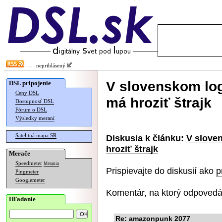
neprihlásený
V slovenskom lo
DSL pripojenie
Ceny DSL
má hroziť štrajk
Dostupnosť DSL
Fórum o DSL
Výsledky meraní
Satelitná mapa SR
Diskusia k článku:
V slove
hroziť štrajk
Merače
Speedmeter
Merania
Prispievajte do diskusií ako
p
Pingmeter
Googlemeter
Komentár, na ktorý odpovedá
Hľadanie
Re: amazonpunk 2077