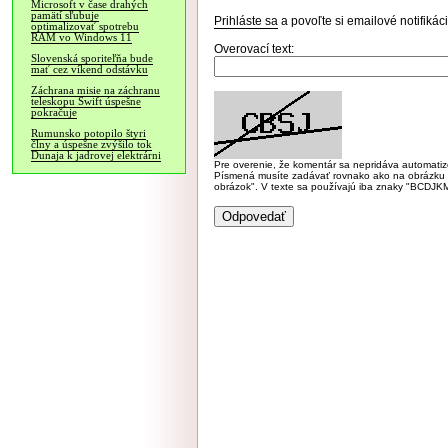
Microsoft v čase drahých
pamätí sľubuje
Prihláste sa
a povoľte si emailové notifiká
optimalizovať spotrebu
RAM vo Windows 11
Overovací text:
Slovenská sporiteľňa bude
mať cez víkend odstávku
Záchrana misie na záchranu
teleskopu Swift úspešne
pokračuje
Rumunsko potopilo štyri
člny a úspešne zvýšilo tok
Dunaja k jadrovej elektrárni
Pre overenie, že komentár sa nepridáva automatizov
Písmená musíte zadávať rovnako ako na obrázku veľk
obrázok". V texte sa používajú iba znaky "BC