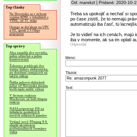
Od: marekzt | Pridané: 2020-10-1
Top články
Treba sa upokojiť a nechať si spo
Na Slovensku sa v tichosti
vypína ADSL v lokalitách s
po čase zistíš, že to nemajú práv
VDSL, už 31. mája
automatizujú iba časť, tú lacnejši
Orange sa doťahuje na UPC
a O2, spustí 2.5 Gbps
Je to vidieť na ich cenách, majú
pripojenie
iba v momente, ak sa im oplatí a
Odpovedať
Top správy
Alza nasadila dve novinky,
jednu užitočnú a jednu
Meno:
kontroverznú
Železnice predávajú dve
tretiny lístkov elektronicky,
Titulok:
po donútení cestujúcich na
takýto nákup
Ďalšia jadrová elektráreň
južne od Slovenska musela
Text:
kvôli teplu znížiť výkon
V štvrtom reaktore
Mochoviec už beží štiepna
reakcia
NASA pripravuje ISS na
inštaláciu posledných
nových solárnych panelov
Vydaný nový FFmpeg 9.0,
zlepšil akceleráciu
profesionálnych formátov
videa