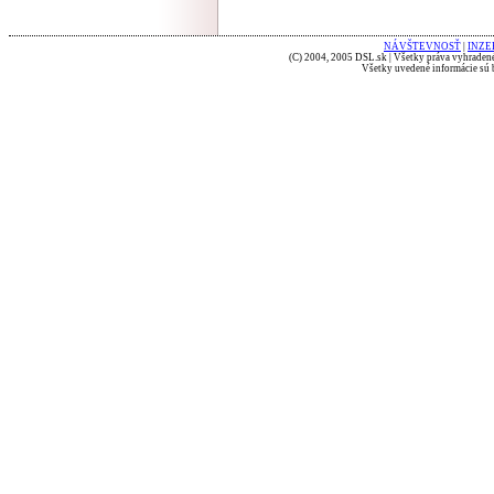
NÁVŠTEVNOSŤ
|
INZE
(C) 2004, 2005 DSL.sk | Všetky práva vyhradené
Všetky uvedené informácie sú b