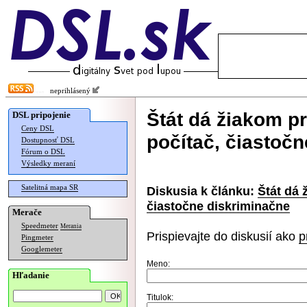
neprihlásený
Štát dá žiakom p
DSL pripojenie
Ceny DSL
počítač, čiastoč
Dostupnosť DSL
Fórum o DSL
Výsledky meraní
Satelitná mapa SR
Diskusia k článku:
Štát dá 
čiastočne diskriminačne
Merače
Speedmeter
Merania
Prispievajte do diskusií ako
p
Pingmeter
Googlemeter
Meno:
Hľadanie
Titulok: