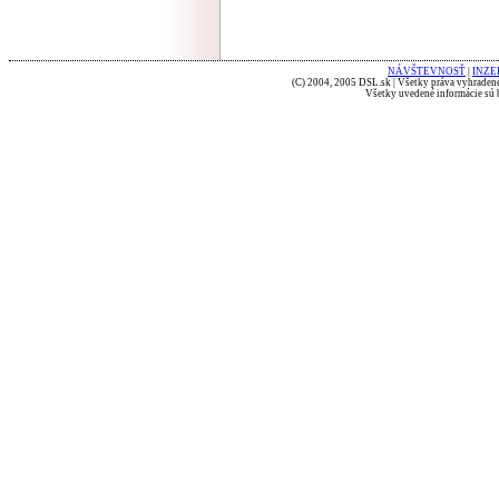
NÁVŠTEVNOSŤ
|
INZE
(C) 2004, 2005 DSL.sk | Všetky práva vyhradené
Všetky uvedené informácie sú b