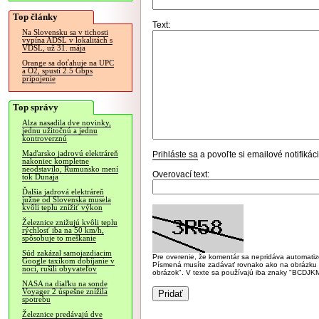
Top články
Text:
Na Slovensku sa v tichosti
vypína ADSL v lokalitách s
VDSL, už 31. mája
Orange sa doťahuje na UPC
a O2, spustí 2.5 Gbps
pripojenie
Top správy
Alza nasadila dve novinky,
jednu užitočnú a jednu
kontroverznú
Maďarsko jadrovú elektráreň
Prihláste sa
a povoľte si emailové notifiká
nakoniec kompletne
neodstavilo, Rumunsko mení
Overovací text:
tok Dunaja
Ďalšia jadrová elektráreň
južne od Slovenska musela
kvôli teplu znížiť výkon
Železnice znižujú kvôli teplu
rýchlosť iba na 50 km/h,
spôsobuje to meškanie
Súd zakázal samojazdiacim
Pre overenie, že komentár sa nepridáva automatizov
Google taxíkom dobíjanie v
Písmená musíte zadávať rovnako ako na obrázku veľk
noci, rušili obyvateľov
obrázok". V texte sa používajú iba znaky "BC
NASA na diaľku na sonde
Voyager 2 úspešne znížila
spotrebu
Železnice predávajú dve