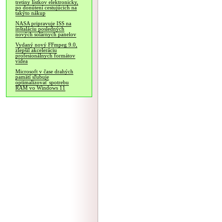
tretiny lístkov elektronicky,
po donútení cestujúcich na
takýto nákup
NASA pripravuje ISS na
inštaláciu posledných
nových solárnych panelov
Vydaný nový FFmpeg 9.0,
zlepšil akceleráciu
profesionálnych formátov
videa
Microsoft v čase drahých
pamätí sľubuje
optimalizovať spotrebu
RAM vo Windows 11