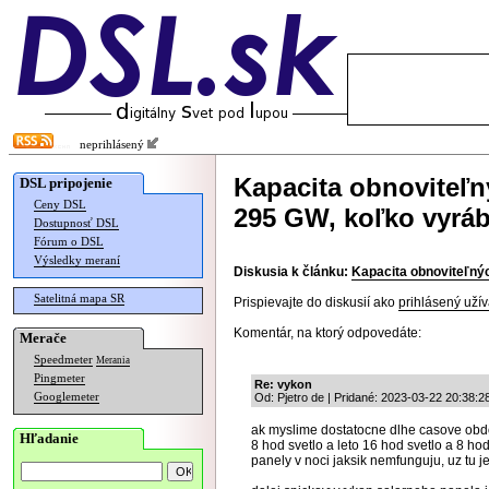
neprihlásený
Kapacita obnoviteľn
DSL pripojenie
Ceny DSL
295 GW, koľko vyráb
Dostupnosť DSL
Fórum o DSL
Výsledky meraní
Diskusia k článku:
Kapacita obnoviteľnýc
Satelitná mapa SR
Prispievajte do diskusií ako
prihlásený užív
Komentár, na ktorý odpovedáte:
Merače
Speedmeter
Merania
Pingmeter
Re: vykon
Googlemeter
Od: Pjetro de | Pridané: 2023-03-22 20:38:2
ak myslime dostatocne dlhe casove obdob
Hľadanie
8 hod svetlo a leto 16 hod svetlo a 8 hod
panely v noci jaksik nemfunguju, uz tu je