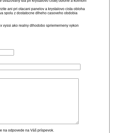
e uvazovany iba pri krystalovo cistej oblohe a kolmom
ite ani pri otacani panelov a krystalovo cista obloha
o dava spolu z dostatocne dlheho casoveho obdobia
10x vyssi ako realny dlhodobo spriemerneny vykon
cie na odpovede na Váš príspevok.