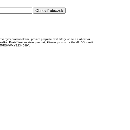
anými prostriedkami, prosím prepíšte text, ktorý vidíte na obrázku.
é. Pokiaľ text neviete prečítať, kliknite prosím na tlačidlo "Obnoviť
DJKMPRSVWXY1234589".