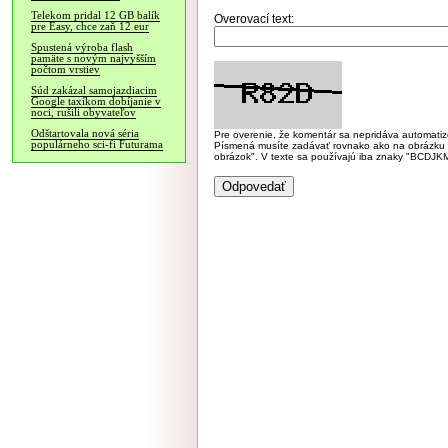
Telekom pridal 12 GB balík
Overovací text:
pre Easy, chce zaň 12 eur
Spustená výroba flash
pamäte s novým najvyšším
počtom vrstiev
Súd zakázal samojazdiacim
Google taxíkom dobíjanie v
noci, rušili obyvateľov
Odštartovala nová séria
Pre overenie, že komentár sa nepridáva automatizov
populárneho sci-fi Futurama
Písmená musíte zadávať rovnako ako na obrázku veľk
obrázok". V texte sa používajú iba znaky "BC