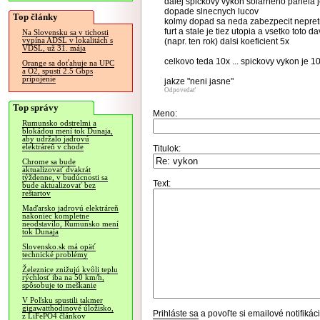
dalej spickovy vykon solarneho panela j
dopade slnecnych lucov
Top články
kolmy dopad sa neda zabezpecit nepretrz
furt a stale je tiez utopia a vsetko tot
Na Slovensku sa v tichosti
vypína ADSL v lokalitách s
(napr. ten rok) dalsi koeficient 5x
VDSL, už 31. mája
celkovo teda 10x ... spickovy vykon je 
Orange sa doťahuje na UPC
a O2, spustí 2.5 Gbps
pripojenie
jakze "neni jasne"
Odpovedať
Top správy
Meno:
Rumunsko odstrelmi a
blokádou mení tok Dunaja,
aby udržalo jadrovú
elektráreň v chode
Titulok:
Chrome sa bude
aktualizovať dvakrát
týždenne, v budúcnosti sa
Text:
bude aktualizovať bez
reštartov
Maďarsko jadrovú elektráreň
nakoniec kompletne
neodstavilo, Rumunsko mení
tok Dunaja
Slovensko.sk má opäť
technické problémy
Železnice znižujú kvôli teplu
rýchlosť iba na 50 km/h,
spôsobuje to meškanie
V Poľsku spustili takmer
gigawatthodinové úložisko,
Prihláste sa
a povoľte si emailové notifiká
z LiFePO4 článkov