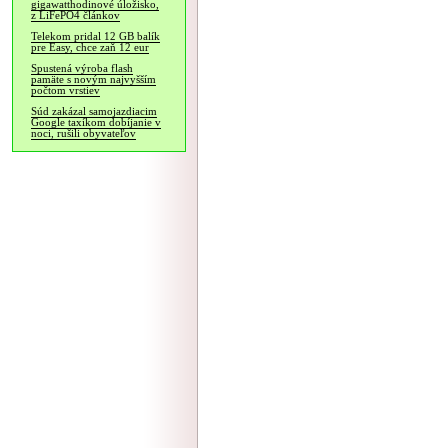
gigawatthodinové úložisko,
z LiFePO4 článkov
Telekom pridal 12 GB balík
pre Easy, chce zaň 12 eur
Spustená výroba flash
pamäte s novým najvyšším
počtom vrstiev
Súd zakázal samojazdiacim
Google taxíkom dobíjanie v
noci, rušili obyvateľov