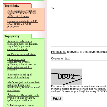
Top články
Text:
Na Slovensku sa v tichosti
vypína ADSL v lokalitách s
VDSL, už 31. mája
Orange sa doťahuje na UPC
a O2, spustí 2.5 Gbps
pripojenie
Top správy
Rumunsko odstrelmi a
blokádou mení tok Dunaja,
aby udržalo jadrovú
elektráreň v chode
Prihláste sa
a povoľte si emailové notifiká
Joj Play výrazne zdražuje
Overovací text:
Chrome sa bude
aktualizovať dvakrát
týždenne, v budúcnosti sa
bude aktualizovať bez
reštartov
Slovensko.sk má opäť
technické problémy
Maďarsko jadrovú elektráreň
nakoniec kompletne
Pre overenie, že komentár sa nepridáva automatizov
neodstavilo, Rumunsko mení
Písmená musíte zadávať rovnako ako na obrázku veľk
tok Dunaja
obrázok". V texte sa používajú iba znaky "BC
Železnice znižujú kvôli teplu
rýchlosť iba na 50 km/h,
spôsobuje to meškanie
V Poľsku spustili takmer