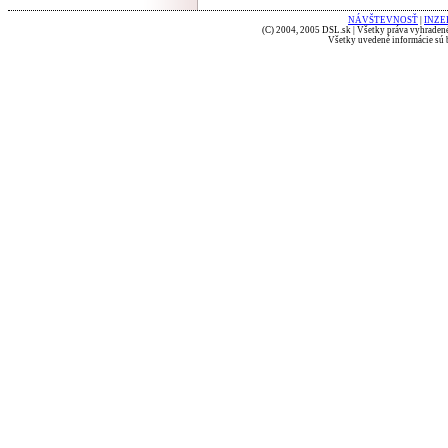
NÁVŠTEVNOSŤ
|
INZE
(C) 2004, 2005 DSL.sk | Všetky práva vyhradené
Všetky uvedené informácie sú b