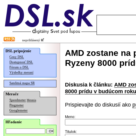
neprihlásený
AMD zostane na p
DSL pripojenie
Ceny DSL
Ryzeny 8000 prí
Dostupnosť DSL
Fórum o DSL
Výsledky meraní
Satelitná mapa SR
Diskusia k článku:
AMD zos
8000 prídu v budúcom rok
Merače
Speedmeter
Merania
Prispievajte do diskusií ako
p
Pingmeter
Googlemeter
Meno:
Hľadanie
Titulok: