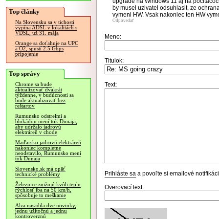
upgrade na Windows 11 aj na pocitacoch
by musel uzivatel odsuhlasit, ze ochran
Top články
vymeni HW. Vsak nakoniec ten HW vyme
Odpovedať
Na Slovensku sa v tichosti
vypína ADSL v lokalitách s
VDSL, už 31. mája
Meno:
Orange sa doťahuje na UPC
a O2, spustí 2.5 Gbps
pripojenie
Titulok:
Top správy
Text:
Chrome sa bude
aktualizovať dvakrát
týždenne, v budúcnosti sa
bude aktualizovať bez
reštartov
Rumunsko odstrelmi a
blokádou mení tok Dunaja,
aby udržalo jadrovú
elektráreň v chode
Maďarsko jadrovú elektráreň
nakoniec kompletne
neodstavilo, Rumunsko mení
tok Dunaja
Slovensko.sk má opäť
Prihláste sa
a povoľte si emailové notifiká
technické problémy
Železnice znižujú kvôli teplu
Overovací text:
rýchlosť iba na 50 km/h,
spôsobuje to meškanie
Alza nasadila dve novinky,
jednu užitočnú a jednu
kontroverznú