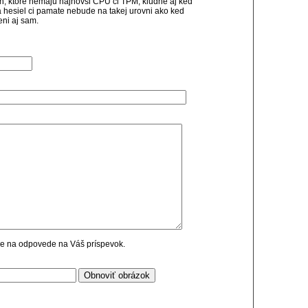
, ktore nemaju najnovsi CPU ci TPM, kludne aj ked
a hesiel ci pamate nebude na takej urovni ako ked
ni aj sam.
cie na odpovede na Váš príspevok.