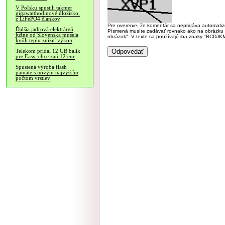
V Poľsku spustili takmer
gigawatthodinové úložisko,
z LiFePO4 článkov
Pre overenie, že komentár sa nepridáva automatizov
Ďalšia jadrová elektráreň
Písmená musíte zadávať rovnako ako na obrázku veľk
južne od Slovenska musela
obrázok". V texte sa používajú iba znaky "BC
kvôli teplu znížiť výkon
Telekom pridal 12 GB balík
pre Easy, chce zaň 12 eur
Spustená výroba flash
pamäte s novým najvyšším
počtom vrstiev