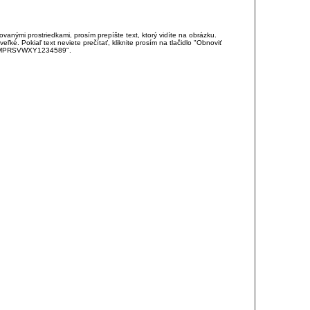
anými prostriedkami, prosím prepíšte text, ktorý vidíte na obrázku.
é. Pokiaľ text neviete prečítať, kliknite prosím na tlačidlo "Obnoviť
DJKMPRSVWXY1234589".