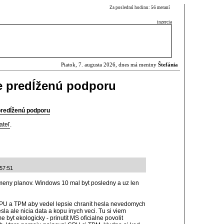
Za poslednú hodinu: 56 meraní
inzercia
Piatok, 7. augusta 2026, dnes má meniny
Štefánia
 predĺženú podporu
redĺženú podporu
ateľ
.
:57:51
meny planov. Windows 10 mal byt posledny a uz len
PU a TPM aby vedel lepsie chranit hesla nevedomych
sla ale nicia data a kopu inych veci. Tu si viem
 byt ekologicky - prinutit MS oficialne povolit