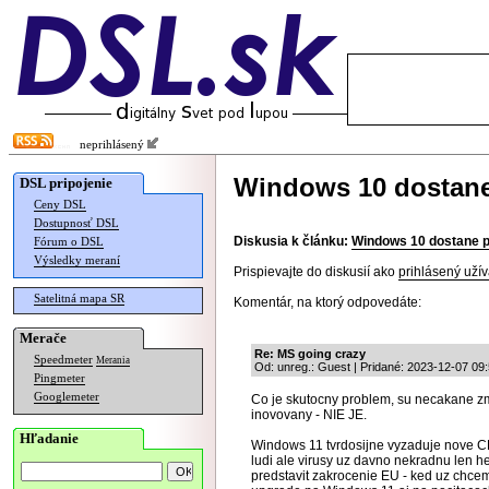
neprihlásený
Windows 10 dostane
DSL pripojenie
Ceny DSL
Dostupnosť DSL
Diskusia k článku:
Windows 10 dostane p
Fórum o DSL
Výsledky meraní
Prispievajte do diskusií ako
prihlásený užív
Satelitná mapa SR
Komentár, na ktorý odpovedáte:
Merače
Re: MS going crazy
Speedmeter
Merania
Od: unreg.: Guest | Pridané: 2023-12-07 09
Pingmeter
Googlemeter
Co je skutocny problem, su necakane z
inovovany - NIE JE.
Hľadanie
Windows 11 tvrdosijne vyzaduje nove C
ludi ale virusy uz davno nekradnu len he
predstavit zakrocenie EU - ked uz chceme