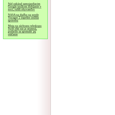
Súd zakázal samojazdiacim
Google taxíkom dobíjanie v
noci, rušili obyvateľov
NASA na diaľku na sonde
Voyager 2 úspešne znížila
spotrebu
Misia na záchranu teleskopu
Swift ešte nie je stratená,
podarilo sa spomaliť jej
otáčanie