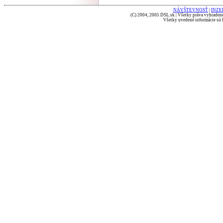
NÁVŠTEVNOSŤ
|
INZE
(C) 2004, 2005 DSL.sk | Všetky práva vyhradené
Všetky uvedené informácie sú b