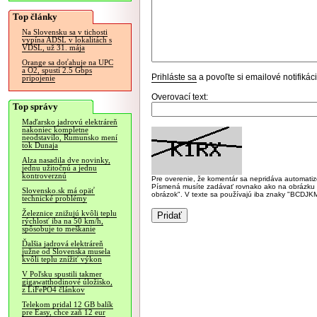
Top články
Na Slovensku sa v tichosti
vypína ADSL v lokalitách s
VDSL, už 31. mája
Orange sa doťahuje na UPC
a O2, spustí 2.5 Gbps
Prihláste sa
a povoľte si emailové notifiká
pripojenie
Overovací text:
Top správy
Maďarsko jadrovú elektráreň
nakoniec kompletne
neodstavilo, Rumunsko mení
tok Dunaja
Alza nasadila dve novinky,
jednu užitočnú a jednu
kontroverznú
Pre overenie, že komentár sa nepridáva automatizov
Písmená musíte zadávať rovnako ako na obrázku veľk
Slovensko.sk má opäť
obrázok". V texte sa používajú iba znaky "BC
technické problémy
Železnice znižujú kvôli teplu
rýchlosť iba na 50 km/h,
spôsobuje to meškanie
Ďalšia jadrová elektráreň
južne od Slovenska musela
kvôli teplu znížiť výkon
V Poľsku spustili takmer
gigawatthodinové úložisko,
z LiFePO4 článkov
Telekom pridal 12 GB balík
pre Easy, chce zaň 12 eur