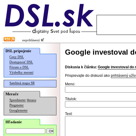
neprihlásený
Google investoval d
DSL pripojenie
Ceny DSL
Dostupnosť DSL
Diskusia k článku:
Google investoval do 
Fórum o DSL
Výsledky meraní
Prispievajte do diskusií ako
prihlásený užív
Satelitná mapa SR
Meno:
Merače
Titulok:
Speedmeter
Merania
Pingmeter
Googlemeter
Text:
Hľadanie