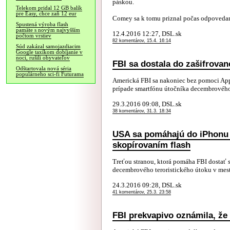
páskou.
Telekom pridal 12 GB balík
pre Easy, chce zaň 12 eur
Comey sa k tomu priznal počas odpovedani
Spustená výroba flash
pamäte s novým najvyšším
12.4.2016 12:27, DSL.sk
počtom vrstiev
82 komentárov, 15.4. 16:14
Súd zakázal samojazdiacim
Google taxíkom dobíjanie v
noci, rušili obyvateľov
FBI sa dostala do zašifrova
Odštartovala nová séria
populárneho sci-fi Futurama
Americká FBI sa nakoniec bez pomoci App
prípade smartfónu útočníka decembrového 
29.3.2016 09:08, DSL.sk
38 komentárov, 31.3. 18:34
USA sa pomáhajú do iPhonu d
skopírovaním flash
Treťou stranou, ktorá pomáha FBI dostať
decembrového teroristického útoku v meste
24.3.2016 09:28, DSL.sk
41 komentárov, 25.3. 23:58
FBI prekvapivo oznámila, že