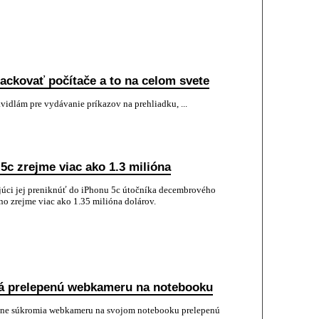
ackovať počítače a to na celom svete
vidlám pre vydávanie príkazov na prehliadku, ...
 5c zrejme viac ako 1.3 milióna
júci jej preniknúť do iPhonu 5c útočníka decembrového
no zrejme viac ako 1.35 milióna dolárov.
 má prelepenú webkameru na notebooku
ane súkromia webkameru na svojom notebooku prelepenú