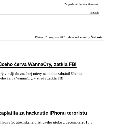
Za poslednú hodinu: 0 meraní
inzercia
Piatok, 7. augusta 2026, dnes má meniny
Štefánia
ujúceho červa WannaCry, zatkla FBI
rý v máji do značnej miery náhodou zabránil šíreniu
ho červa WannaCry, v stredu zatkla FBI.
aplatila za hacknutie iPhonu teroristu
 iPhonu 5c útočníka teroristického útoku z decembra 2015 v