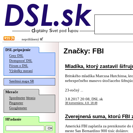
neprihlásený
Značky: FBI
DSL pripojenie
Ceny DSL
Dostupnosť DSL
Mladíka, ktorý zastavil šifr
Fórum o DSL
Výsledky meraní
Britského mladíka Marcusa Hutchinsa, kto
nebezpečného masovo útočiaceho šifrujúce
Satelitná mapa SR
23-ročný ...
Merače
Speedmeter
Merania
3.8.2017 20:08, DSL.sk
Pingmeter
38 komentárov, 4.8. 18:48
Googlemeter
Zverejnená suma, ktorú FBI z
Hľadanie
Americká FBI zaplatila za preniknutie do
meste San Bernardino 900 tisíc dolárov.