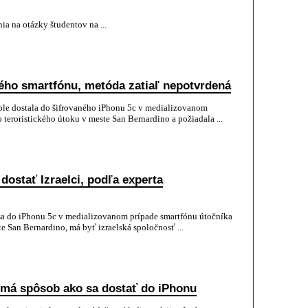
a na otázky študentov na ...
ného smartfónu, metóda zatiaľ nepotvrdená
le dostala do šifrovaného iPhonu 5c v medializovanom
teroristického útoku v meste San Bernardino a požiadala ...
ostať Izraelci, podľa experta
 sa do iPhonu 5c v medializovanom prípade smartfónu útočníka
 San Bernardino, má byť izraelská spoločnosť ...
 má spôsob ako sa dostať do iPhonu