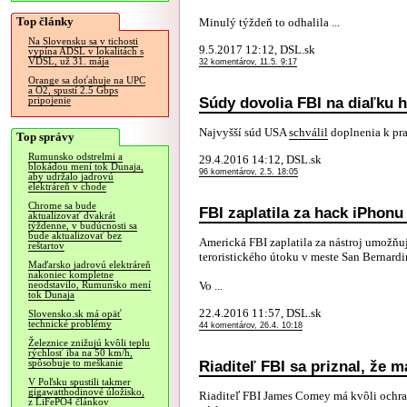
Top články
Minulý týždeň to odhalila ...
Na Slovensku sa v tichosti
9.5.2017 12:12, DSL.sk
vypína ADSL v lokalitách s
VDSL, už 31. mája
32 komentárov, 11.5. 9:17
Orange sa doťahuje na UPC
a O2, spustí 2.5 Gbps
Súdy dovolia FBI na diaľku h
pripojenie
Najvyšší súd USA
schválil
doplnenia k pra
Top správy
Rumunsko odstrelmi a
29.4.2016 14:12, DSL.sk
blokádou mení tok Dunaja,
96 komentárov, 2.5. 18:05
aby udržalo jadrovú
elektráreň v chode
Chrome sa bude
FBI zaplatila za hack iPhonu
aktualizovať dvakrát
týždenne, v budúcnosti sa
bude aktualizovať bez
Americká FBI zaplatila za nástroj umožňu
reštartov
teroristického útoku v meste San Bernardi
Maďarsko jadrovú elektráreň
nakoniec kompletne
Vo ...
neodstavilo, Rumunsko mení
tok Dunaja
22.4.2016 11:57, DSL.sk
Slovensko.sk má opäť
technické problémy
44 komentárov, 26.4. 10:18
Železnice znižujú kvôli teplu
rýchlosť iba na 50 km/h,
Riaditeľ FBI sa priznal, že
spôsobuje to meškanie
V Poľsku spustili takmer
gigawatthodinové úložisko,
Riaditeľ FBI James Comey má kvôli ochr
z LiFePO4 článkov