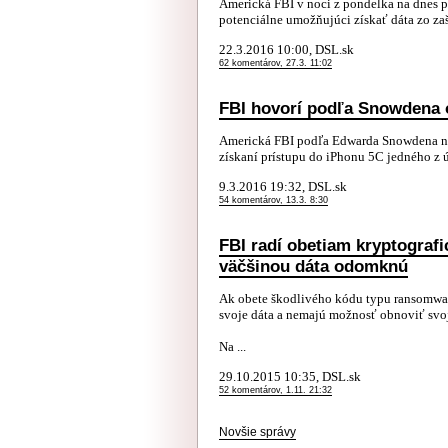
Americká FBI v noci z pondelka na dnes p
potenciálne umožňujúci získať dáta zo za
22.3.2016 10:00, DSL.sk
62 komentárov, 27.3. 11:02
FBI hovorí podľa Snowdena 
Americká FBI podľa Edwarda Snowdena nie 
získaní prístupu do iPhonu 5C jedného z 
9.3.2016 19:32, DSL.sk
54 komentárov, 13.3. 8:30
FBI radí obetiam kryptografi
väčšinou dáta odomknú
Ak obete škodlivého kódu typu ransomware,
svoje dáta a nemajú možnosť obnoviť svoje
Na ...
29.10.2015 10:35, DSL.sk
52 komentárov, 1.11. 21:32
Novšie správy