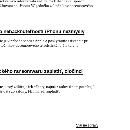
rekvapivo informovala súd, že má k dispozícii spôsob
šifrovaného iPhonu 5C jedného z útočníkov decembrového ...
o nehacknuteľnosti iPhonu nezmysly
je v prípade sporu s Apple o poskytnutie asistencie pri
útočníkov decembrového teroristického útoku v ...
ckého ransomwaru zaplatiť, zločinci
 ktorý zašifruje ich súbory, najmä z radov firiem potrebujú
 dáta zo zálohy, FBI im radí zaplatiť.
Staršie správy