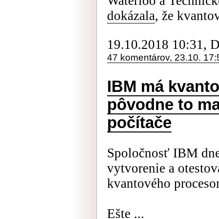
Waterloo a Technick
dokázala
, že kvantov
19.10.2018 10:31, 
47 komentárov, 23.10. 17:
IBM má kvanto
pôvodne to ma
počítače
Spoločnosť IBM dn
vytvorenie a otesto
kvantového procesor
Ešte ...