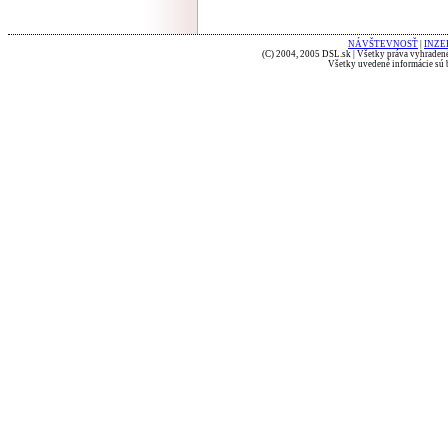
NÁVŠTEVNOSŤ
|
INZE
(C) 2004, 2005 DSL.sk | Všetky práva vyhradené
Všetky uvedené informácie sú b