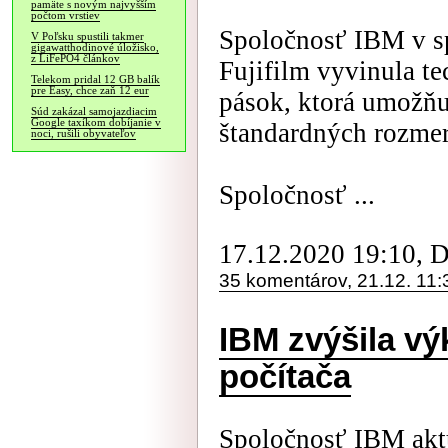
pamäte s novým najvyšším
počtom vrstiev
Spoločnosť IBM v s
V Poľsku spustili takmer
gigawatthodinové úložisko,
z LiFePO4 článkov
Fujifilm vyvinula t
Telekom pridal 12 GB balík
pre Easy, chce zaň 12 eur
pások, ktorá umožňu
Súd zakázal samojazdiacim
Google taxíkom dobíjanie v
štandardných rozmer
noci, rušili obyvateľov
Spoločnosť ...
17.12.2020 19:10, 
35 komentárov, 21.12. 11:
IBM zvýšila v
počítača
Spoločnosť IBM ak