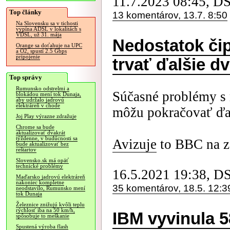
11.7.2023 08:45, D
Top články
13 komentárov, 13.7. 8:50
Na Slovensku sa v tichosti
vypína ADSL v lokalitách s
VDSL, už 31. mája
Nedostatok či
Orange sa doťahuje na UPC
a O2, spustí 2.5 Gbps
pripojenie
trvať ďalšie d
Top správy
Rumunsko odstrelmi a
Súčasné problémy s 
blokádou mení tok Dunaja,
aby udržalo jadrovú
elektráreň v chode
môžu pokračovať ďal
Joj Play výrazne zdražuje
Chrome sa bude
aktualizovať dvakrát
týždenne, v budúcnosti sa
Avizuje
to BBC na zá
bude aktualizovať bez
reštartov
Slovensko.sk má opäť
technické problémy
16.5.2021 19:38, D
Maďarsko jadrovú elektráreň
nakoniec kompletne
35 komentárov, 18.5. 12:3
neodstavilo, Rumunsko mení
tok Dunaja
Železnice znižujú kvôli teplu
rýchlosť iba na 50 km/h,
IBM vyvinula 
spôsobuje to meškanie
Spustená výroba flash