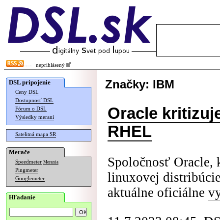
neprihlásený
Značky: IBM
DSL pripojenie
Ceny DSL
Dostupnosť DSL
Oracle kritizu
Fórum o DSL
Výsledky meraní
RHEL
Satelitná mapa SR
Merače
Spoločnosť Oracle, k
Speedmeter
Merania
Pingmeter
linuxovej distribúci
Googlemeter
aktuálne oficiálne
vy
Hľadanie