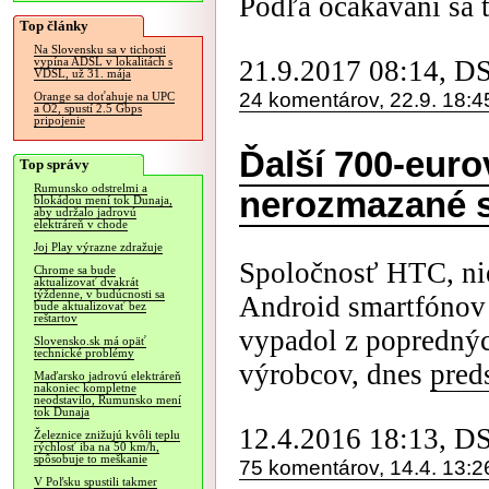
Podľa očakávaní sa t
Top články
Na Slovensku sa v tichosti
21.9.2017 08:14, D
vypína ADSL v lokalitách s
VDSL, už 31. mája
24 komentárov, 22.9. 18:4
Orange sa doťahuje na UPC
a O2, spustí 2.5 Gbps
pripojenie
Ďalší 700-euro
Top správy
Rumunsko odstrelmi a
nerozmazané s
blokádou mení tok Dunaja,
aby udržalo jadrovú
elektráreň v chode
Joj Play výrazne zdražuje
Spoločnosť HTC, nie
Chrome sa bude
aktualizovať dvakrát
týždenne, v budúcnosti sa
Android smartfónov
bude aktualizovať bez
reštartov
vypadol z poprednýc
Slovensko.sk má opäť
technické problémy
výrobcov, dnes
pred
Maďarsko jadrovú elektráreň
nakoniec kompletne
neodstavilo, Rumunsko mení
tok Dunaja
12.4.2016 18:13, D
Železnice znižujú kvôli teplu
rýchlosť iba na 50 km/h,
spôsobuje to meškanie
75 komentárov, 14.4. 13:2
V Poľsku spustili takmer