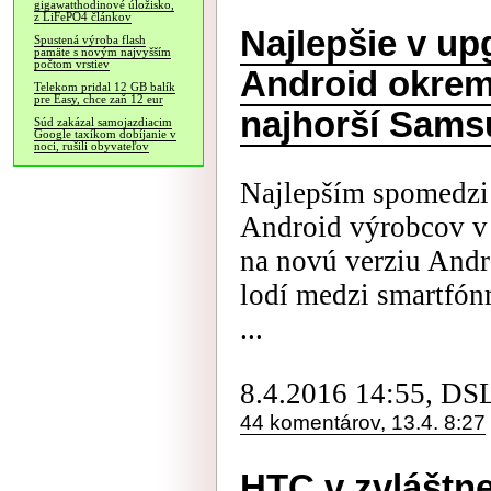
gigawatthodinové úložisko,
z LiFePO4 článkov
Najlepšie v up
Spustená výroba flash
pamäte s novým najvyšším
počtom vrstiev
Android okrem
Telekom pridal 12 GB balík
pre Easy, chce zaň 12 eur
najhorší Sam
Súd zakázal samojazdiacim
Google taxíkom dobíjanie v
noci, rušili obyvateľov
Najlepším spomedzi
Android výrobcov v 
na novú verziu Andr
lodí medzi smartfón
...
8.4.2016 14:55, DS
44 komentárov, 13.4. 8:27
HTC v zvláštne