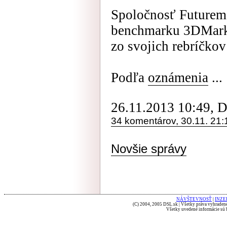
Spoločnosť Futurema
benchmarku 3DMark,
zo svojich rebríčkov
Podľa
oznámenia
...
26.11.2013 10:49, 
34 komentárov, 30.11. 21:
Novšie správy
NÁVŠTEVNOSŤ
|
INZE
(C) 2004, 2005 DSL.sk | Všetky práva vyhradené
Všetky uvedené informácie sú b