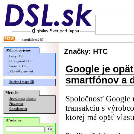
neprihlásený
Značky: HTC
DSL pripojenie
Ceny DSL
Dostupnosť DSL
Google je opä
Fórum o DSL
Výsledky meraní
smartfónov a 
Satelitná mapa SR
Merače
Spoločnosť Google 
Speedmeter
Merania
Pingmeter
transakciu s výrobc
Googlemeter
ktorej má opäť vlast
Hľadanie