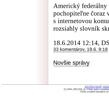
Americký federálny 
pochopiteľne čoraz v
s internetovou komun
rozsiahly slovník sk
18.6.2014 12:14, D
33 komentárov, 19.6. 9:18
Novšie správy
NÁVŠTEVNOSŤ
|
INZE
(C) 2004, 2005 DSL.sk | Všetky práva vyhradené
Všetky uvedené informácie sú b