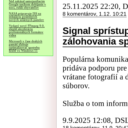
Súd zakázal samojazdiacim
25.11.2025 22:20, 
Google taxíkom dobíjanie v
noci, rušili obyvateľov
8 komentárov, 1.12. 10:21
NASA pripravuje ISS na
inštaláciu posledných
nových solárnych panelov
Vydaný nový FFmpeg 9.0,
Signal sprístu
zlepšil akceleráciu
profesionálnych formátov
videa
zálohovania s
Microsoft v čase drahých
pamätí sľubuje
optimalizovať spotrebu
RAM vo Windows 11
Populárna komunikač
pridáva podporu pre
vrátane fotografií a
súborov.
Služba o tom informu
9.9.2025 12:08, DS
18 komentárov, 11.9. 20:4