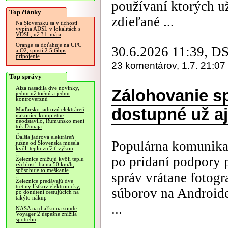
používaní ktorých u
Top články
zdieľané ...
Na Slovensku sa v tichosti
vypína ADSL v lokalitách s
VDSL, už 31. mája
Orange sa doťahuje na UPC
30.6.2026 11:39, D
a O2, spustí 2.5 Gbps
pripojenie
23 komentárov, 1.7. 21:07
Top správy
Alza nasadila dve novinky,
Zálohovanie sp
jednu užitočnú a jednu
kontroverznú
dostupné už a
Maďarsko jadrovú elektráreň
nakoniec kompletne
neodstavilo, Rumunsko mení
tok Dunaja
Ďalšia jadrová elektráreň
Populárna komunikač
južne od Slovenska musela
kvôli teplu znížiť výkon
po pridaní podpory 
Železnice znižujú kvôli teplu
rýchlosť iba na 50 km/h,
spôsobuje to meškanie
správ vrátane fotogr
Železnice predávajú dve
tretiny lístkov elektronicky,
súborov na Androide
po donútení cestujúcich na
takýto nákup
...
NASA na diaľku na sonde
Voyager 2 úspešne znížila
spotrebu