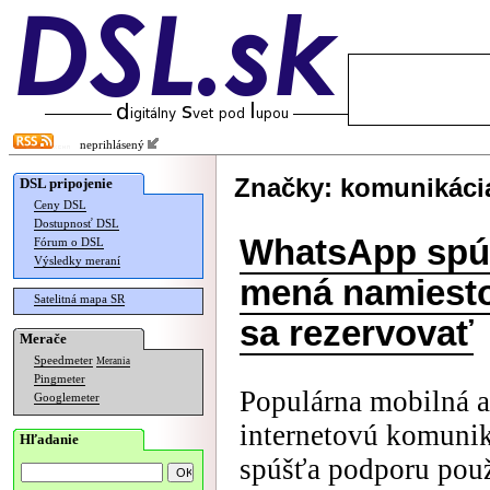
neprihlásený
Značky: komunikáci
DSL pripojenie
Ceny DSL
Dostupnosť DSL
WhatsApp spúš
Fórum o DSL
Výsledky meraní
mená namiesto 
Satelitná mapa SR
sa rezervovať
Merače
Speedmeter
Merania
Pingmeter
Populárna mobilná 
Googlemeter
internetovú komunik
Hľadanie
spúšťa podporu použ