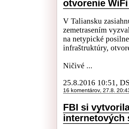
otvorenie WiFi 
V Taliansku zasiahn
zemetrasením vyzval
na netypické posiln
infraštruktúry, otvor
Ničivé ...
25.8.2016 10:51, D
16 komentárov, 27.8. 20:4
FBI si vytvoril
internetových 