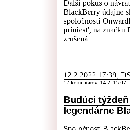
Ďalší pokus o návra
BlackBerry údajne s
spoločnosti OnwardM
priniesť, na značku
zrušená.
12.2.2022 17:39, D
17 komentárov, 14.2. 15:07
Budúci týždeň
legendárne Bl
Spoločnosť BlackBer