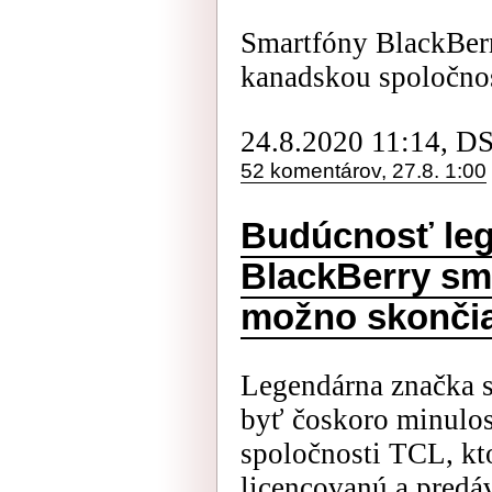
Smartfóny BlackBer
kanadskou spoločno
24.8.2020 11:14, D
52 komentárov, 27.8. 1:00
Budúcnosť le
BlackBerry sma
možno skonči
Legendárna značka 
byť čoskoro minulos
spoločnosti TCL, kt
licencovanú a predá