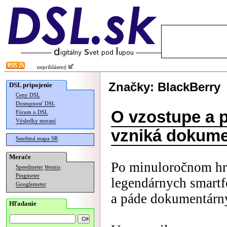
neprihlásený
Značky: BlackBerry
DSL pripojenie
Ceny DSL
Dostupnosť DSL
O vzostupe a 
Fórum o DSL
Výsledky meraní
vzniká dokume
Satelitná mapa SR
Merače
Po minuloročnom hra
Speedmeter
Merania
Pingmeter
legendárnych smartf
Googlemeter
a páde dokumentárny
Hľadanie