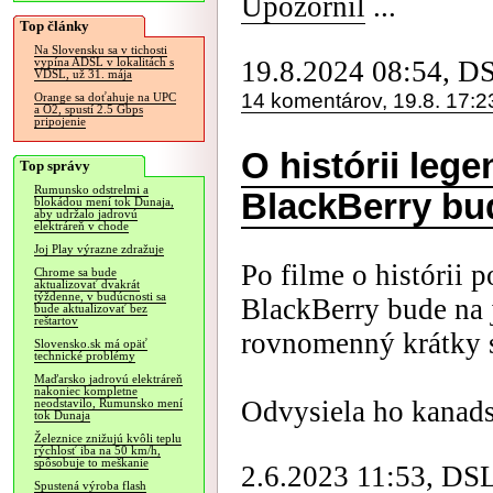
Upozornil
...
Top články
Na Slovensku sa v tichosti
19.8.2024 08:54, D
vypína ADSL v lokalitách s
VDSL, už 31. mája
14 komentárov, 19.8. 17:2
Orange sa doťahuje na UPC
a O2, spustí 2.5 Gbps
pripojenie
O histórii leg
Top správy
Rumunsko odstrelmi a
BlackBerry bud
blokádou mení tok Dunaja,
aby udržalo jadrovú
elektráreň v chode
Joj Play výrazne zdražuje
Po filme o histórii
Chrome sa bude
aktualizovať dvakrát
týždenne, v budúcnosti sa
BlackBerry bude na 
bude aktualizovať bez
reštartov
rovnomenný krátky s
Slovensko.sk má opäť
technické problémy
Maďarsko jadrovú elektráreň
nakoniec kompletne
Odvysiela ho kanad
neodstavilo, Rumunsko mení
tok Dunaja
Železnice znižujú kvôli teplu
rýchlosť iba na 50 km/h,
spôsobuje to meškanie
2.6.2023 11:53, DS
Spustená výroba flash