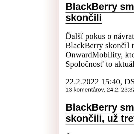
BlackBerry sma
skončili
Ďalší pokus o návra
BlackBerry skončil
OnwardMobility, ktor
Spoločnosť to aktuá
22.2.2022 15:40, D
13 komentárov, 24.2. 23:3
BlackBerry sm
skončili, už tre