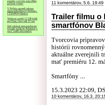
pamäte s novým najvyšším
11 komentárov, 5.6. 19:49
počtom vrstiev
V Poľsku spustili takmer
gigawatthodinové úložisko,
z LiFePO4 článkov
Trailer filmu o
Telekom pridal 12 GB balík
pre Easy, chce zaň 12 eur
smartfónov Bl
Súd zakázal samojazdiacim
Google taxíkom dobíjanie v
noci, rušili obyvateľov
Tvorcovia pripravov
histórii rovnomenn
aktuálne zverejnili t
mať premiéru 12. má
Smartfóny ...
15.3.2023 22:09, D
10 komentárov, 16.3. 20:1