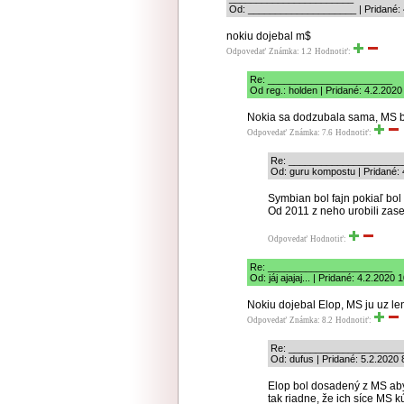
Od: ____________________ | Pridané: 
nokiu dojebal m$
Odpovedať
Známka: 1.2
Hodnotiť:
Re: _______________________
Od reg.: holden | Pridané: 4.2.2020
Nokia sa dodzubala sama, MS bo
Odpovedať
Známka: 7.6
Hodnotiť:
Re: _____________________
Od: guru kompostu | Pridané: 
Symbian bol fajn pokiaľ bol
Od 2011 z neho urobili zase
Odpovedať
Hodnotiť:
Re: _______________________
Od: jáj ajajaj... | Pridané: 4.2.2020 
Nokiu dojebal Elop, MS ju uz len 
Odpovedať
Známka: 8.2
Hodnotiť:
Re: _____________________
Od: dufus | Pridané: 5.2.2020 
Elop bol dosadený z MS aby
tak riadne, že ich síce MS kú