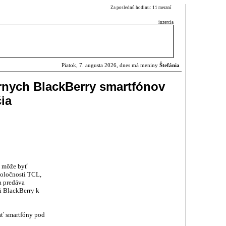
Za poslednú hodinu: 11 meraní
inzercia
Piatok, 7. augusta 2026, dnes má meniny
Štefánia
nych BlackBerry smartfónov
ia
y môže byť
poločnosti TCL,
a predáva
i BlackBerry k
ať smartfóny pod