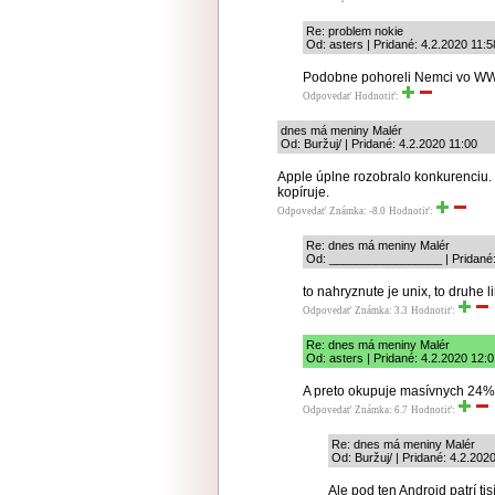
Re: problem nokie
Od: asters | Pridané: 4.2.2020 11:5
Podobne pohoreli Nemci vo W
Odpovedať
Hodnotiť:
dnes má meniny Malér
Od: Buržuj/ | Pridané: 4.2.2020 11:00
Apple úplne rozobralo konkurenciu. 
kopíruje.
Odpovedať
Známka: -8.0
Hodnotiť:
Re: dnes má meniny Malér
Od: _________________ | Pridané:
to nahryznute je unix, to druhe l
Odpovedať
Známka: 3.3
Hodnotiť:
Re: dnes má meniny Malér
Od: asters | Pridané: 4.2.2020 12:
A preto okupuje masívnych 24%
Odpovedať
Známka: 6.7
Hodnotiť:
Re: dnes má meniny Malér
Od: Buržuj/ | Pridané: 4.2.202
Ale pod ten Android patrí tisí