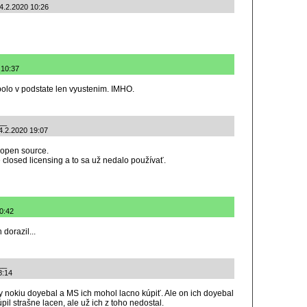
4.2.2020 10:26
 10:37
lo v podstate len vyustenim. IMHO.
__
4.2.2020 19:07
 open source.
 closed licensing a to sa už nedalo používať.
10:42
dorazil...
__
8:14
 nokiu doyebal a MS ich mohol lacno kúpiť. Ale on ich doyebal
pil strašne lacen, ale už ich z toho nedostal.