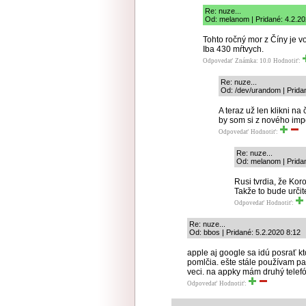
Re: nuze...
Od: melanom | Pridané: 4.2.2
Tohto ročný mor z Číny je vo
Iba 430 mŕtvych.
Odpovedať
Známka: 10.0
Hodnotiť:
Re: nuze...
Od: /dev/urandom | Prida
A teraz už len klikni na
by som si z nového imp
Odpovedať
Hodnotiť:
Re: nuze...
Od: melanom | Prida
Rusi tvrdia, že Kor
Takže to bude urči
Odpovedať
Hodnotiť:
Re: nuze...
Od: bbos | Pridané: 5.2.2020 8:12
apple aj google sa idú posrať kt
pomlčia. ešte stále používam pa
veci. na appky mám druhý telef
Odpovedať
Hodnotiť:
_______________________