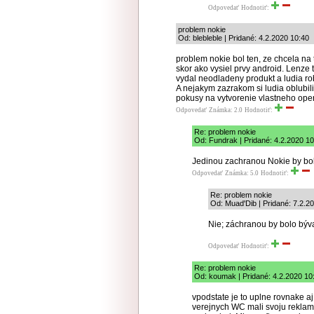
Odpovedať
Hodnotiť:
problem nokie
Od: blebleble | Pridané: 4.2.2020 10:40
problem nokie bol ten, ze chcela na
skor ako vysiel prvy android. Lenze t
vydal neodladeny produkt a ludia rob
A nejakym zazrakom si ludia oblubili
pokusy na vytvorenie vlastneho ope
Odpovedať
Známka: 2.0
Hodnotiť:
Re: problem nokie
Od: Fundrak | Pridané: 4.2.2020 10
Jedinou zachranou Nokie by bol 
Odpovedať
Známka: 5.0
Hodnotiť:
Re: problem nokie
Od: Muad'Dib | Pridané: 7.2.2
Nie; záchranou by bolo býv
Odpovedať
Hodnotiť:
Re: problem nokie
Od: koumak | Pridané: 4.2.2020 10
vpodstate je to uplne rovnake aj
verejnych WC mali svoju reklam