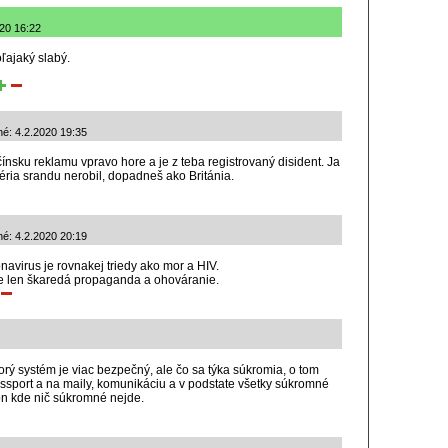
020 16:22
ľajaký slabý.
né: 4.2.2020 19:35
 čínsku reklamu vpravo hore a je z teba registrovaný disident. Ja
éria srandu nerobil, dopadneš ako Británia.
né: 4.2.2020 20:19
onavirus je rovnakej triedy ako mor a HIV.
te len škaredá propaganda a ohováranie.
orý systém je viac bezpečný, ale čo sa týka súkromia, o tom
ssport a na maily, komunikáciu a v podstate všetky súkromné
ón kde nič súkromné nejde.