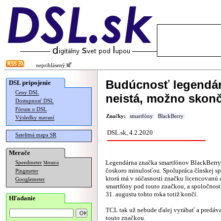
neprihlásený
Budúcnosť legendár
DSL pripojenie
Ceny DSL
neistá, možno skonč
Dostupnosť DSL
Fórum o DSL
Značky:
smartfóny
BlackBerry
Výsledky meraní
DSL.sk, 4.2.2020
Satelitná mapa SR
Merače
Legendárna značka smartfónov BlackBerr
Speedmeter
Merania
čoskoro minulosťou. Spolupráca čínskej s
Pingmeter
ktorá má v súčasnosti značku licencovanú 
Googlemeter
smartfóny pod touto značkou, a spoločnost
31. augustu tohto roka totiž končí.
Hľadanie
TCL tak už nebude ďalej vyrábať a predáv
touto značkou.