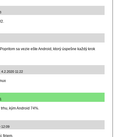
8
W2.
Popritom sa vezie ešte Android, ktorý úspešne každý krok
 4.2.2020 11:22
inux
01
 trhu, kým Android 74%.
0 12:09
c firiem.