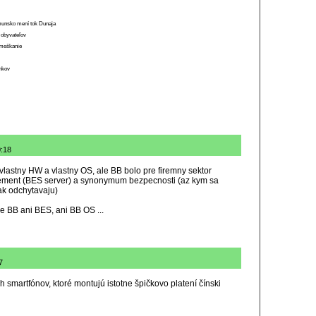
munsko mení tok Dunaja
 obyvateľov
o meškanie
ánkov
0:18
vlastny HW a vlastny OS, ale BB bolo pre firemny sektor
ement (BES server) a synonymum bezpecnosti (az kym sa
ak odchytavaju)
 je BB ani BES, ani BB OS ...
7
h smartfónov, ktoré montujú istotne špičkovo platení čínski