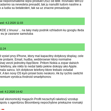
al neporovnatelne lepsi produkt OS/2 od IBM. Rovnako Win10
zadarmo sa nevedela presadit, tak ju nanutili ludom nasilne a
 a ludia su betatesteri, tak sa uz znacne presadzuje.
né: 4.2.2020 11:03
 /KDE z linuxu/ ... na taky maly podnik vzhladom ku googlu /teda
ta eu je zasrane samoluba
11:24
 vysiel prvy iPhone, ktory mal kapacitny dotykovy display, cele
e prstami. Email, hudba, webbrowser ktory normalne
lsej verzii jednotny AppStore. Pritom Nokia a zopar dalsich
telefony, ale nikto to nedal takto pekne dokopy ako Apple.
la sancu. Ich dotykove telefony ktore trebalo ovladat
 A ten novy OS kym prisiel bolo neskoro. Ak by rychlo switchli
o premium vyrobca Android smartphonov.
ané: 4.2.2020 14:42
kiaľ ekonomický magazín Profit nezachytí raketový vzostup
ň spolu s agentúrou Bloomberg nepochybne priekazne rovnaký