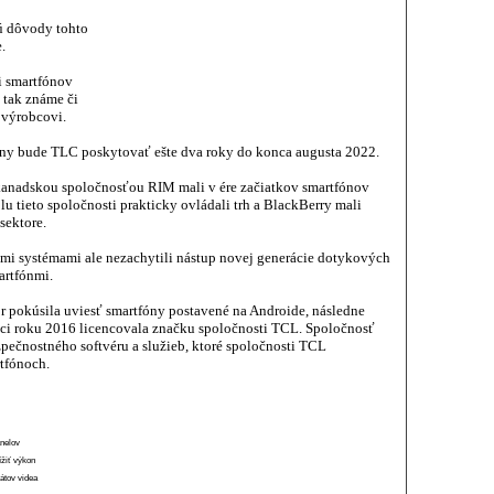
ú dôvody tohto
.
i smartfónov
 tak známe či
 výrobcovi.
óny bude TLC poskytovať ešte dva roky do konca augusta 2022.
anadskou spoločnosťou RIM mali v ére začiatkov smartfónov
lu tieto spoločnosti prakticky ovládali trh a BlackBerry mali
sektore.
ými systémami ale nezachytili nástup novej generácie dotykových
artfónmi.
 pokúsila uviesť smartfóny postavené na Androide, následne
nci roku 2016 licencovala značku spoločnosti TCL. Spoločnosť
zpečnostného softvéru a služieb, ktoré spoločnosti TCL
rtfónoch.
anelov
ížiť výkon
átov videa