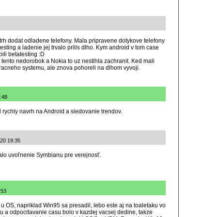
 trh dodat odladene telefony. Mala pripravene dotykove telefony
esting a ladenie jej trvalo prilis dlho. Kym android v tom case
ili betatesting :D
 tento nedorobok a Nokia to uz nestihla zachranit. Ked mali
racneho systemu, ale znova pohoreli na dlhom vyvoji.
:48
rychly navrh na Android a sledovanie trendov.
020 19:35
alo uvoľnenie Symbianu pre verejnosť.
:53
 u OS, napriklad Win95 sa presadil, lebo este aj na toaletaku vo
u a odpocitavanie casu bolo v kazdej vacsej dedine, takze