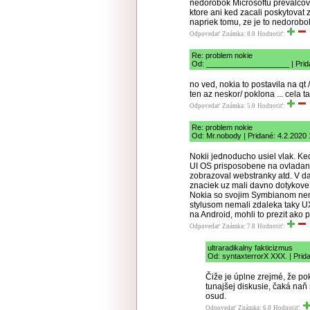
nedorobok Microsoftu prevalcov
ktore ani ked zacali poskytovat 
napriek tomu, ze je to nedorobok
Odpovedať
Známka: 8.0
Hodnotiť:
Re: problem nokie
Od: ____________________ | Prida
no ved, nokia to postavila na qt
ten az neskor/ poklona ... cela 
Odpovedať
Známka: 5.0
Hodnotiť:
Re: problem nokie
Od: Mr.nobody | Pridané: 4.2.2020 
Nokii jednoducho usiel vlak. Ked
UI OS prisposobene na ovladani
zobrazoval webstranky atd. V da
znaciek uz mali davno dotykove 
Nokia so svojim Symbianom nema
stylusom nemali zdaleka taky UX.
na Android, mohli to prezit ak
Odpovedať
Známka: 7.8
Hodnotiť:
ultraradikalny fakticizmus
Od: syntaxterrorX XXX. | Prid
Čiže je úplne zrejmé, že po
tunajšej diskusie, čaká na
osud.
Odpovedať
Známka: 6.0
Hodnotiť: