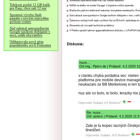
Slovenská sporiteľňa bude mať cez víkend odstávku
Telekom pridal 12 GB balík
NASA na diaľku na sonde Voyager 2 úspešne znížila spotrebu
pre Easy, chce zaň 12 eur
Maďarsko jadrovú elektráreň nakoniec kompletne neodstavilo, Ru
Spustená výroba flash
Súd zakázal samojazdiacim Google taxíkom dobíjanie v noci, rušili
pamäte s novým najvyšším
Železnice znižujú kvôli teplu rýchlosť iba na 50 km/h, spôsobuje t
počtom vrstiev
Slovensko.sk má opäť technické problémy
Súd zakázal samojazdiacim
V Poľsku spustili takmer gigawatthodinové úložisko, z LiFePO4 čl
Google taxíkom dobíjanie v
noci, rušili obyvateľov
Odštartovala nová séria
Diskusia:
populárneho sci-fi Futurama
nuze...
Od reg.: Pjetro de | Pridané: 4.2.2020 1
v clanku chyba postatna vec: nielen 
platforma pre mobile device manag
neukazalo ze BB Merkelovej si len t
nuz ale co bolo, to bolo, terazky nie
Odpovedať
Známka: 6.0
Hodnotiť:
Re: nuze...
Od: asters | Pridané: 4.2.2020 11:5
Zato je tu kopec lacných čínskyc
tínedžeri.
Odpovedať
Známka: 10.0
Hodnotiť: