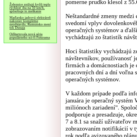
pomerne prudko klesol z 55
Železnice znižujú kvôli teplu
rýchlosť iba na 50 km/h,
spôsobuje to meškanie
Neštandardné zmeny medzi
Maďarsko jadrovú elektráreň
nakoniec kompletne
svedomí vplyv dovolenkového
neodstavilo, Rumunsko mení
tok Dunaja
operačných systémov a ďalší
Odštartovala nová séria
vychádzajú zo štatistík návš
populárneho sci-fi Futurama
Hoci štatistiky vychádzajú z
návštevníkov, používanosť 
firmách a domácnostiach je 
pracovných dní a dní voľna 
operačných systémov.
V každom prípade podľa info
januára je operačný systém 
miliónoch zariadení". Spolo
podporuje a presadzuje, ok
7 a 8.1 sa snaží užívateľov
zobrazovaním notifikácií v 
rok podľa avizovaného plán