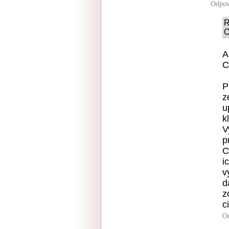
Odpov
R
O
A
C
P
z
u
k
V
p
C
i
v
d
z
c
O