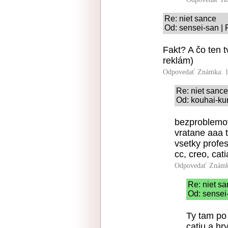
Re: niet sance
Od: sensei-san | 
Fakt? A čo ten 
reklám)
Odpovedať
Známka: 1
Re: niet sance
Od: kouhai-kun
bezproblemov
vratane aaa 
vsetky profe
cc, creo, catia
Odpovedať
Známk
Re: niet s
Od: sensei
Ty tam po 
catiu a hr