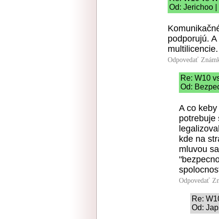
Od: Jerichoo |
Komunikačné 
podporujú. A
multilicencie.
Odpovedať
Známk
Re: W10 v
Od: Bezpec
A co keby 
potrebuje 
legalizov
kde na st
mluvou sa
"bezpecno
spolocnos
Odpovedať
Zn
Re: W1
Od: Jap