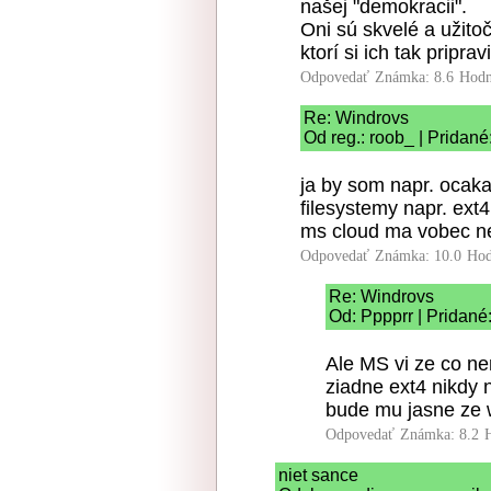
našej "demokracii".
Oni sú skvelé a užitoč
ktorí si ich tak pripravil
Odpovedať
Známka: 8.6
Hodn
Re: Windrovs
Od reg.: roob_ | Pridané
ja by som napr. ocaka
filesystemy napr. ext
ms cloud ma vobec ne
Odpovedať
Známka: 10.0
Hod
Re: Windrovs
Od: Pppprr | Pridané
Ale MS vi ze co nen
ziadne ext4 nikdy 
bude mu jasne ze w
Odpovedať
Známka: 8.2
niet sance