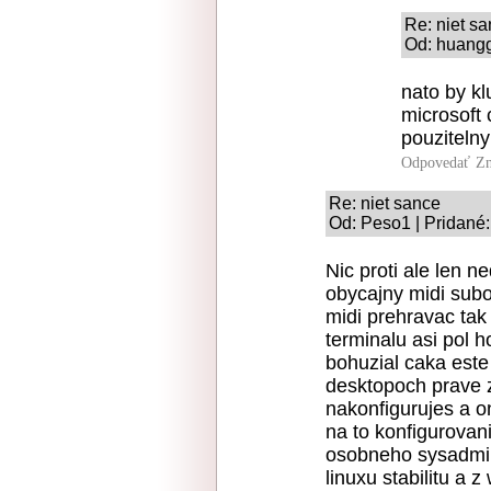
Re: niet s
Od: huangg
nato by kl
microsoft 
pouzitelny
Odpovedať
Zn
Re: niet sance
Od: Peso1 | Pridané:
Nic proti ale len 
obycajny midi sub
midi prehravac tak
terminalu asi pol h
bohuzial caka este
desktopoch prave z
nakonfigurujes a o
na to konfigurovan
osobneho sysadmina
linuxu stabilitu a 