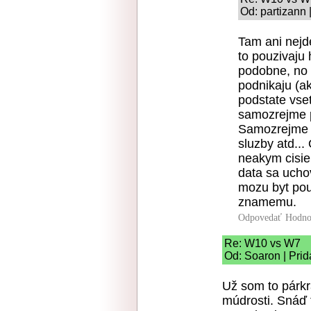
Od: partizann 
Tam ani nejde
to pouzivaju 
podobne, no 
podnikaju (a
podstate vse
samozrejme p
Samozrejme v
sluzby atd...
neakym cisie
data sa ucho
mozu byt pouz
znamemu.
Odpovedať
Hodno
Re: W10 vs W7
Od: Soaron | Prid
Už som to párkr
múdrosti. Snáď t