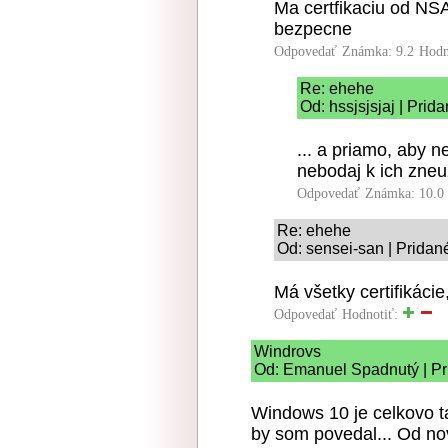
Ma certfikaciu od NSA
bezpecne
Odpovedať
Známka: 9.2
Hodn
Re: ehehe
Od: hssjsjsjaj | Prid
... a priamo, aby n
nebodaj k ich zneuz
Odpovedať
Známka: 10.0
Re: ehehe
Od: sensei-san | Pridan
Má všetky certifikácie
Odpovedať
Hodnotiť:
Windrovs
Od: Emanuel Spadnutý | Pr
Windows 10 je celkovo t
by som povedal... Od no