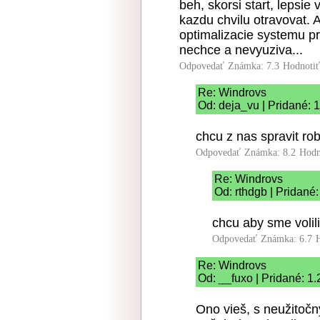
beh, skorsi start, lepsi
kazdu chvilu otravovat. 
optimalizacie systemu pr
nechce a nevyuziva...
Odpovedať
Známka: 7.3
Hodnoti
Re: Windrovs
Od: deja_vu | Pridané: 
chcu z nas spravit ro
Odpovedať
Známka: 8.2
Hodn
Re: Windrovs
Od: rthdgb | Pridané
chcu aby sme volil
Odpovedať
Známka: 6.7
Re: Windrovs
Od: __fuxo | Pridané: 1
Ono vieš, s neužitočn