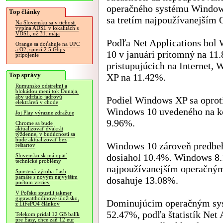
operačného systému Windows
Top články
sa tretím najpoužívanejším 
Na Slovensku sa v tichosti
vypína ADSL v lokalitách s
VDSL, už 31. mája
Podľa Net Applications bol
Orange sa doťahuje na UPC
a O2, spustí 2.5 Gbps
10 v januári prítomný na 1
pripojenie
pristupujúcich na Internet,
Top správy
XP na 11.42%.
Rumunsko odstrelmi a
blokádou mení tok Dunaja,
aby udržalo jadrovú
Podiel Windows XP sa oproti
elektráreň v chode
Windows 10 uvedeného na kon
Joj Play výrazne zdražuje
9.96%.
Chrome sa bude
aktualizovať dvakrát
týždenne, v budúcnosti sa
bude aktualizovať bez
Windows 10 zároveň predbeho
reštartov
dosiahol 10.4%. Windows 8.1
Slovensko.sk má opäť
technické problémy
najpoužívanejším operačným
Spustená výroba flash
pamäte s novým najvyšším
dosahuje 13.08%.
počtom vrstiev
V Poľsku spustili takmer
gigawatthodinové úložisko,
Dominujúcim operačným sys
z LiFePO4 článkov
52.47%, podľa štatistík Net A
Telekom pridal 12 GB balík
pre Easy, chce zaň 12 eur