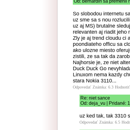
Od: bernardin sa premenil 
So slobodou internetu sa
uz sme sa s nou rozlucil
uz aj MS) brutalne sled
relevanten aj riadit jeh
Zly je aj trend cloudu ci
poondiateho officu sa c
ako ulozne miesto oferuj
zistili, ze sa tak da zarob
Najhorsie je, ze niet alte
Duck Duck Go nevyhladav
Linuxom nema kazdy chut.
stara Nokia 3110...
Odpovedať
Známka: 6.3
Hodnoti
Re: niet sance
Od: deja_vu | Pridané: 
uz ked tak, tak 3310 
Odpovedať
Známka: 6.5
Hodn