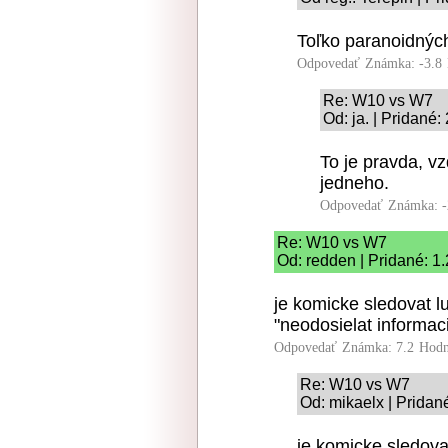
Toľko paranoidných
Odpovedať
Známka: -3.8
Re: W10 vs W7
Od: ja. | Pridané:
To je pravda, vz
jedneho.
Odpovedať
Známka: -
Re: W10 vs W7
Od: redden | Pridané: 1
je komicke sledovat l
"neodosielat informaci
Odpovedať
Známka: 7.2
Hodn
Re: W10 vs W7
Od: mikaelx | Pridan
je komicke sledovat