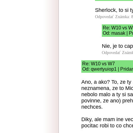
Sherlock, to si t
Odpovedať
Známka: 8
Re: W10 vs W
Od: masak | P
Nie, je to ca
Odpovedať
Známk
Re: W10 vs W7
Od: qwertyuiop1 | Prida
Ano, a ako? To, ze ty 
neznamena, ze to Mic
nebolo malo a ty si sa
povinne, ze ano) preh
nechces.
Diky, ale mam ine veci
pocitac robi to co chc