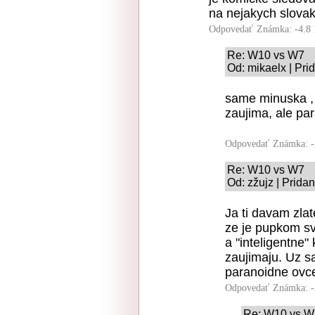
na nejakych slova
Odpovedať
Známka: -4.8
Re: W10 vs W7
Od: mikaelx | Pri
same minuska , 
zaujima, ale pa
Odpovedať
Známka: -
Re: W10 vs W7
Od: zžujz | Prida
Ja ti davam zlat
ze je pupkom sv
a "inteligentne
zaujimaju. Uz sa
paranoidne ovc
Odpovedať
Známka: -
Re: W10 vs W