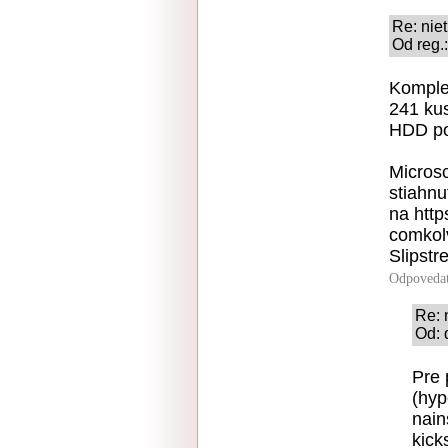
Re: nie
Od reg.
Komple
241 kus
HDD po
Microso
stiahn
na http
comkol
Slipst
Odpoveda
Re: 
Od: 
Pre 
(hyp
nain
kick