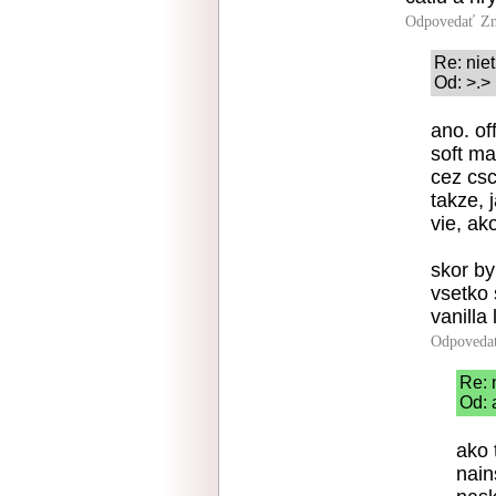
Odpovedať
Zn
Re: nie
Od: >.>
ano. of
soft ma
cez csc
takze, 
vie, ako
skor by
vsetko 
vanilla
Odpoveda
Re: 
Od: 
ako 
nain