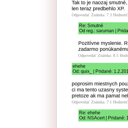
Tak to je naozaj smutné,
len teraz predbehlo XP.
Odpovedať
Známka: 7.3
Hodnoti
Re: Smutné
Od reg.: saruman | Prid
Pozitívne myslenie. 
zadarmo ponúkanému 
Odpovedať
Známka: 8.5
Hodn
ehehe
Od: quix_ | Pridané: 1.2.20
poprosim miestnych pouzi
ci ma tento uzasny syst
pretoze ak ma pamat nek
Odpovedať
Známka: 7.1
Hodnoti
Re: ehehe
Od: NSAcert | Pridané: 