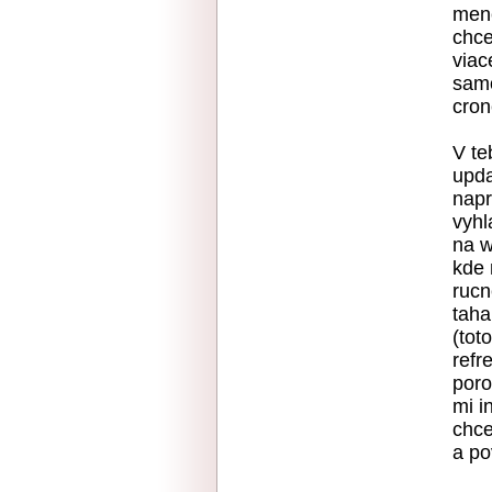
mene
chce
viac
samo
cron
V te
upda
napr
vyhl
na w
kde 
rucn
taha
(tot
refr
poro
mi i
chce
a po