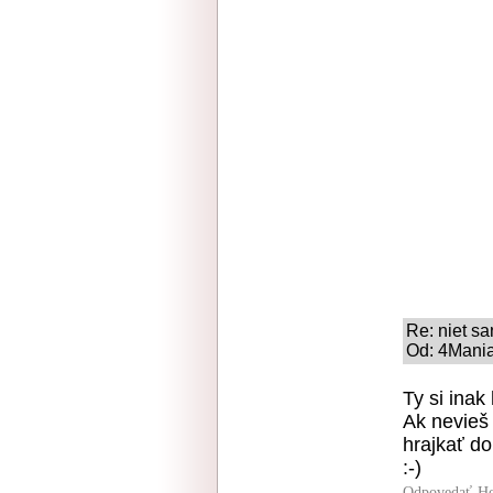
Re: niet s
Od: 4Mania
Ty si inak 
Ak nevieš 
hrajkať do
:-)
Odpovedať
Ho