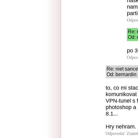
nask
namo
part
Odpov
Re: 
Od: 
po 
Odpov
Re: niet sance
Od: bernardin 
to, co mi stac
komunikovat 
VPN-tunel s 
photoshop a P
8.1...
Hry nehram.
Odpovedať
Známk