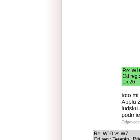
Re: W1
Od reg.
15:26
toto mi
Applu z
ludsku 
podmien
Odpoveda
Re: W10 vs W7
Od reg.: Terepin | Pr