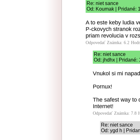
Re: niet sance
Od: Koumak | Pridané: 
A to este keby ludia 
P-ckovych stranok ro
priam revolucia v roz
Odpovedať
Známka: 6.2
Hodn
Re: niet sance
Od: jhdhx | Pridané:
Vnukol si mi napad 
Pornux!
The safest way to d
Internet!
Odpovedať
Známka: 7.8
Re: niet sance
Od: ygd h | Prida