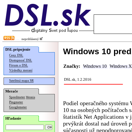
neprihlásený
Windows 10 pre
DSL pripojenie
Ceny DSL
Dostupnosť DSL
Fórum o DSL
Značky:
Windows 10
Windows 
Výsledky meraní
DSL.sk, 1.2.2016
Satelitná mapa SR
Merače
Speedmeter
Merania
Podiel operačného systému
Pingmeter
Googlemeter
10 na osobných počítačoch s
štatistík Net Applications v 
Hľadanie
prvýkrát dostal nad úroveň p
súčasnosti už nepodporovan