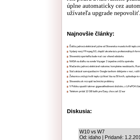
úplne automaticky cez autom
užívateľa upgrade nepovoliť
Najnovšie články:
Ďalšia jadrová elektráreň južne od Slovenska musela kvôli teplu zn
Vydaný nový FFmpeg 9.0, zlepšil akceleráciu profesionálnych form
Slovenská sporiteľňa bude mať cez víkend odstávku
NASA na diaľku na sonde Voyager 2 úspešne znížila spotrebu
Maďarsko jadrovú elektráreň nakoniec kompletne neodstavilo, Ru
Súd zakázal samojazdiacim Google taxíkom dobíjanie v noci, rušili
Železnice znižujú kvôli teplu rýchlosť iba na 50 km/h, spôsobuje t
Slovensko.sk má opäť technické problémy
V Poľsku spustili takmer gigawatthodinové úložisko, z LiFePO4 čl
Telekom pridal 12 GB balík pre Easy, chce zaň 12 eur
Diskusia:
W10 vs W7
Od: idaho | Pridané: 1.2.20