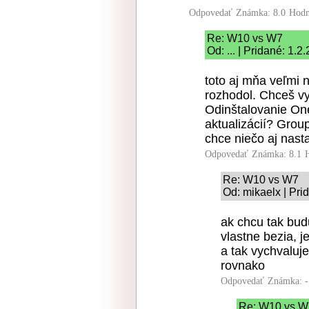
Odpovedať
Známka: 8.0
Hodn
Re: W10 vs W7
Od: ... | Pridané: 1.
toto aj mňa veľmi 
rozhodol. Chceš v
Odinštalovanie On
aktualizácií? Group
chce niečo aj nastav
Odpovedať
Známka: 8.1
Re: W10 vs W7
Od: mikaelx | Pri
ak chcu tak bud
vlastne bezia, j
a tak vychvaluje
rovnako
Odpovedať
Známka: -
Re: W10 vs W