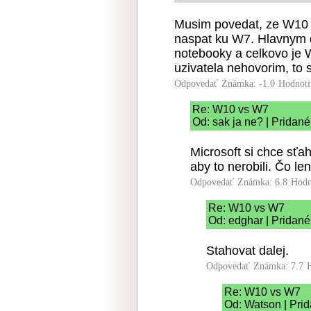
Musim povedat, ze W10 j
naspat ku W7. Hlavnym d
notebooky a celkovo je 
uzivatela nehovorim, to
Odpovedať
Známka: -1.0
Hodnoti
Re: W10 vs W7
Od: sak ja ne? | Pridané
Microsoft si chce sťah
aby to nerobili. Čo le
Odpovedať
Známka: 6.8
Hodn
Re: W10 vs W7
Od: edghar | Pridané
Stahovat dalej.
Odpovedať
Známka: 7.7
Re: W10 vs W7
Od: Watson | Prid