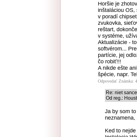
Horšie je zhoto
inštaláciou OS,
v poradí chipset
zvukovka, sieťo
reštart, dokonče
v systéme, užívat
Aktualizácie - 
softvérom... Pr
partície, jej o
čo robiť!!!
A nikde ešte ani
špécie, napr. Te
Odpovedať
Známka: 4
Re: niet sance
Od reg.: Houst
Ja by som to 
neznamena, z
Ked to nejde 