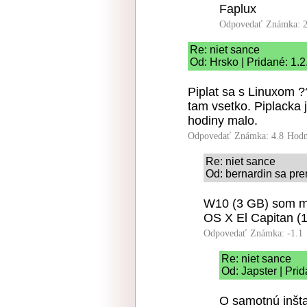
Faplux
Odpovedať
Známka: 2
Re: niet sance
Od: Hrsko | Pridané: 1.
Piplat sa s Linuxom 
tam vsetko. Piplacka j
hodiny malo.
Odpovedať
Známka: 4.8
Hodn
Re: niet sance
Od: bernardin sa pre
W10 (3 GB) som ma
OS X El Capitan (
Odpovedať
Známka: -1.1
Re: niet sance
Od: Japster | Pri
O samotnú inšta