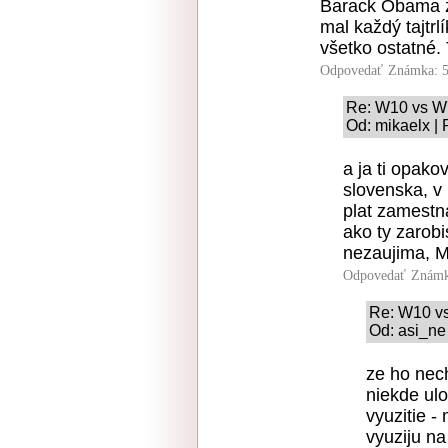
Barack Obama z
mal každý tajtrl
všetko ostatné. 
Odpovedať
Známka: 5
Re: W10 vs W
Od: mikaelx | 
a ja ti opako
slovenska, v 
plat zamestna
ako ty zarobi
nezaujima, M
Odpovedať
Známk
Re: W10 v
Od: asi_ne
ze ho nec
niekde ulo
vyuzitie -
vyuziju n