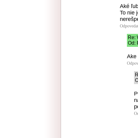
Aké ľub
To nie 
nerešpe
Odpoveda
Re:
Od: 
Ake 
Odpov
R
O
P
n
p
O