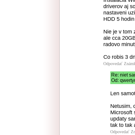
Instalacia Wi
driverov aj s
nastaveni uzi
HDD 5 hodin 
Nie je v tom 
ale cca 20GB
radovo minut
Co robis 3 d
Odpovedať
Známk
Re: niet s
Od: qwerty
Len samot
Netusim, 
Microsoft 
updaty sam
tak to tak 
Odpovedať
Zn