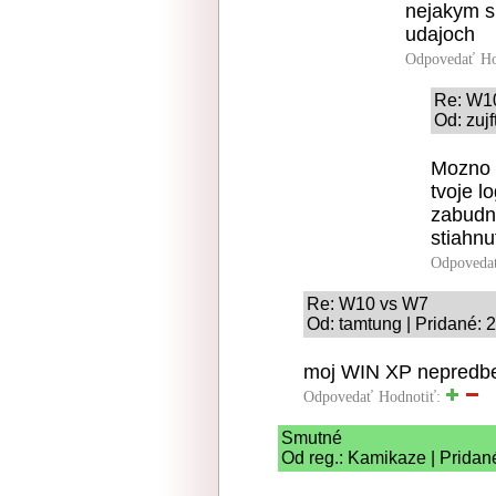
nejakym s
udajoch
Odpovedať
Ho
Re: W1
Od: zujf
Mozno 
tvoje l
zabudnu
stiahn
Odpoveda
Re: W10 vs W7
Od: tamtung | Pridané: 
moj WIN XP nepredbe
Odpovedať
Hodnotiť:
Smutné
Od reg.: Kamikaze | Pridan