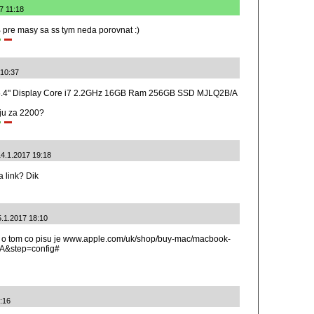
7 11:18
 pre masy sa ss tym neda porovnat :)
 10:37
.4" Display Core i7 2.2GHz 16GB Ram 256GB SSD MJLQ2B/A
ju za 2200?
14.1.2017 19:18
a link? Dik
15.1.2017 18:10
el o tom co pisu je www.apple.com/uk/shop/buy-mac/macbook-
A&step=config#
1:16