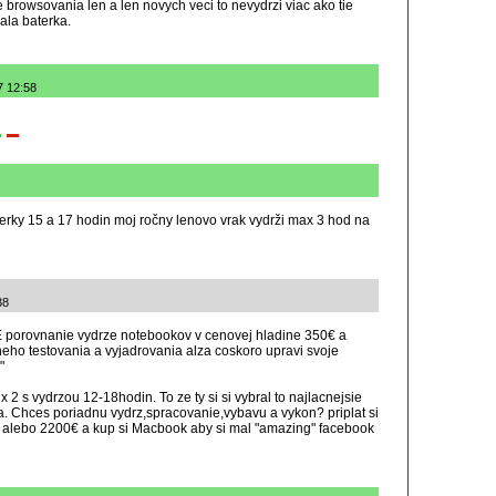
 browsovania len a len novych veci to nevydrzi viac ako tie
ala baterka.
7 12:58
erky 15 a 17 hodin moj ročny lenovo vrak vydrži max 3 hod na
38
porovnanie vydrze notebookov v cenovej hladine 350€ a
eho testovania a vyjadrovania alza coskoro upravi svoje
"
2 s vydrzou 12-18hodin. To ze ty si si vybral to najlacnejsie
ba. Chces poriadnu vydrz,spracovanie,vybavu a vykon? priplat si
 alebo 2200€ a kup si Macbook aby si mal "amazing" facebook