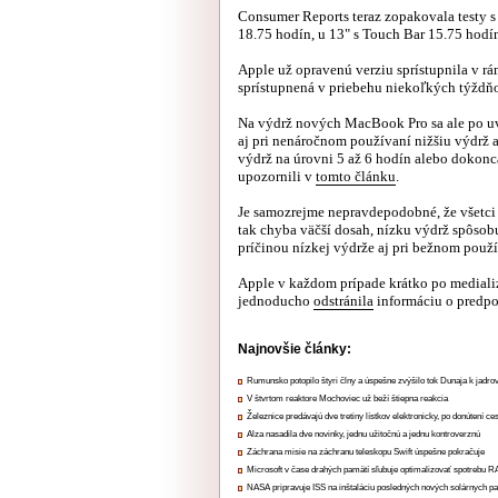
Consumer Reports teraz zopakovala testy 
18.75 hodín, u 13" s Touch Bar 15.75 hodí
Apple už opravenú verziu sprístupnila v r
sprístupnená v priebehu niekoľkých týždň
Na výdrž nových MacBook Pro sa ale po uve
aj pri nenáročnom používaní nižšiu výdrž 
výdrž na úrovni 5 až 6 hodín alebo dokonc
upozornili v
tomto článku
.
Je samozrejme nepravdepodobné, že všetci s
tak chyba väčší dosah, nízku výdrž spôsobu
príčinou nízkej výdrže aj pri bežnom použív
Apple v každom prípade krátko po mediali
jednoducho
odstránila
informáciu o predpo
Najnovšie články:
Rumunsko potopilo štyri člny a úspešne zvýšilo tok Dunaja k jadrov
V štvrtom reaktore Mochoviec už beží štiepna reakcia
Železnice predávajú dve tretiny lístkov elektronicky, po donútení ce
Alza nasadila dve novinky, jednu užitočnú a jednu kontroverznú
Záchrana misie na záchranu teleskopu Swift úspešne pokračuje
Microsoft v čase drahých pamätí sľubuje optimalizovať spotrebu
NASA pripravuje ISS na inštaláciu posledných nových solárnych p