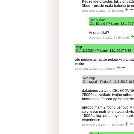
Kedze ide o cache, tak v pripade
3hod .. proste mala baterka je m
Odpovedať
Známka: -6.7
Hodnotiť:
Re: ty vole
Od: b2un0 | Pridané: 13.1.201
Aj si to čítal?
Odpovedať
Známka: 6.0
Hodnotiť:
infgt
Od: 213DSA | Pridané: 13.1.2017 9:56
ale musim uznať že pekna výdrž bat
webe
Odpovedať
Známka: 9.0
Hodnotiť:
Re: infgt
Od: taglajf | Pridané: 13.1.2017 10:
dakujeme za tvoje OBJEKTIVNE 
2500€,na zaklade tvojho odborn
hodnotenie "dobra vydrz baterie
apropo,mam 2 rocny Lenovo Miix 
co v tescu mali je len tvoja chy
1500€ a kup poriadny notebook
experience
Odpovedať
Známka: -2.3
Hodnotiť: