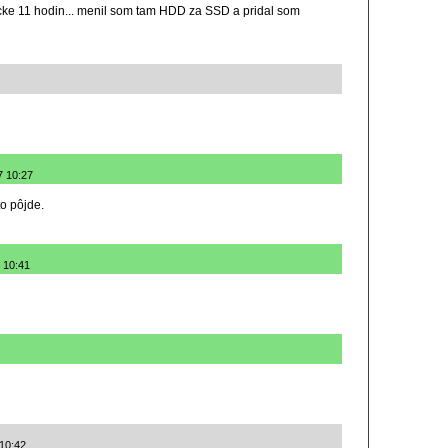
cke 11 hodin... menil som tam HDD za SSD a pridal som
7 10:27
to pôjde.
 10:41
 10:42