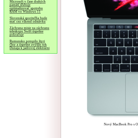
Microsoft v čase drahých
pamätí sľubuje
optimalizovať spotrebu
RAM vo Windows 11
Slovenská sporiteľňa bude
mať cez víkend odstávku
Záchrana misie na záchranu
teleskopu Swift úspešne
pokračuje
Rumunsko potopilo štyri
člny a úspešne zvýšilo tok
Dunaja k jadrovej elektrárni
Nový MacBook Pro s OLE