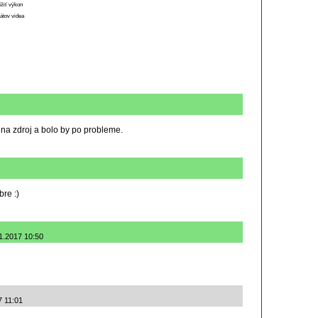
ížiť výkon
átov videa
a na zdroj a bolo by po probleme.
bre :)
.1.2017 10:50
7 11:01