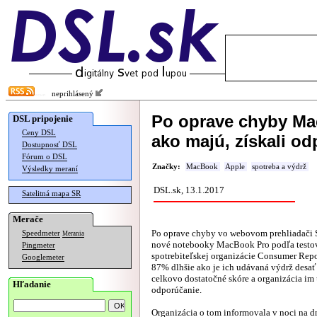
neprihlásený
Po oprave chyby Mac
DSL pripojenie
Ceny DSL
ako majú, získali o
Dostupnosť DSL
Fórum o DSL
Značky:
MacBook
Apple
spotreba a výdrž
Výsledky meraní
DSL.sk, 13.1.2017
Satelitná mapa SR
Merače
Po oprave chyby vo webovom prehliadači S
Speedmeter
Merania
nové notebooky MacBook Pro podľa testov
Pingmeter
spotrebiteľskej organizácie Consumer Repo
Googlemeter
87% dlhšie ako je ich udávaná výdrž desať
celkovo dostatočné skóre a organizácia im 
Hľadanie
odporúčanie.
Organizácia o tom
informovala
v noci na d