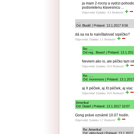
ja mam 2-rocny a vydrzi pohodi
podsvietenu klavesnicu ...
Odpovedať
Známka: -4.3
Hodnotiť:
.....
Od: Bludič | Pridané: 13.1.2017 9:56
dá sa na to nainštalovať ixpéčko?
Odpovedať
Známka: 1.1
Hodnotiť:
Re: .....
Od reg.: Beast! | Pridané: 13.1.201
Neviem ako ix, ale péčko tam is
Odpovedať
Známka: 10.0
Hodnotiť:
Re: .....
Od: moremore | Pridané: 13.1.2017
aj X péčiek, aj XI péčiek, aj viac
Odpovedať
Známka: 10.0
Hodnotiť:
Amerika!
Od: čitateľ | Pridané: 13.1.2017 10:07
Gong práve oznámil 10.07 hodín.
Odpovedať
Známka: 5.7
Hodnotiť:
Re: Amerika!
Od: oldschool | Pridané: 13.1.2017