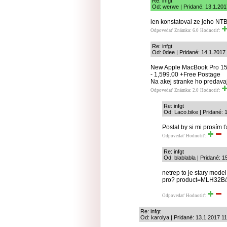
Re: infgt
Od: werwe | Pridané: 13.1.201
len konstatoval ze jeho NTB
Odpovedať
Známka: 6.0
Hodnotiť:
Re: infgt
Od: 0dee | Pridané: 14.1.2017
New Apple MacBook Pro 15
- 1,599.00 +Free Postage
Na akej stranke ho predava
Odpovedať
Známka: 2.0
Hodnotiť:
Re: infgt
Od: Laco.bike | Pridané: 
Poslal by si mi prosím ť
Odpovedať
Hodnotiť:
Re: infgt
Od: blablabla | Pridané: 
netrep to je stary mod
pro? product=MLH32B/
Odpovedať
Hodnotiť:
Re: infgt
Od: karolya | Pridané: 13.1.2017 1