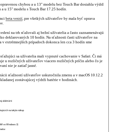
s opravenou chybou a u 13" modelu bez Touch Bar dosiahla výdrž
n a u 15" modelu s Touch Bar 17.25 hodín.
ámci
beta verzií
, pre všetkých užívateľov by mala byť oprava
ov.
dení na trh sťažovali aj bežní užívatelia a často zaznamenávajú
ako deklarovaných 10 hodín. Na sťažnosti časti užívateľov na
a v extrémnejších prípadoch dokonca len cca 3 hodín sme
ťažujúci sa užívatelia mali vypnuté cachovanie v Safari. Či má
je u rozličných užívateľov viacero rozličných príčin alebo čo je
aní nie je zatiaľ jasné.
zácii sťažností užívateľov uskutočnila zmenu a v macOS 10.12.2
kladanej zostávajúcej výdrži batérie v hodinách.
ej elektrárni
stujúcich na takýto nákup
 RAM vo Windows 11
anelov