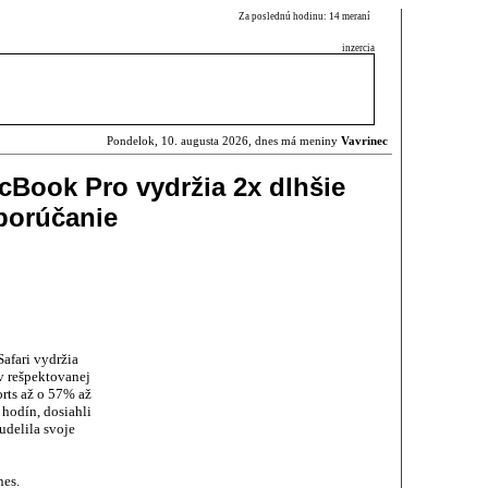
Za poslednú hodinu: 14 meraní
inzercia
Pondelok, 10. augusta 2026, dnes má meniny
Vavrinec
Book Pro vydržia 2x dlhšie
dporúčanie
afari vydržia
 rešpektovanej
rts až o 57% až
 hodín, dosiahli
udelila svoje
nes.