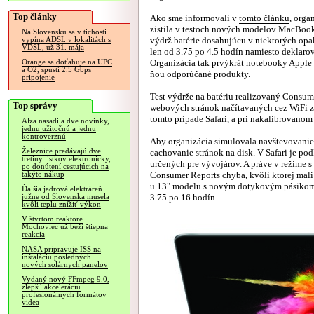
Top články
Ako sme informovali v
tomto článku
, orga
zistila v testoch nových modelov MacBoo
Na Slovensku sa v tichosti
výdrž batérie dosahujúcu v niektorých opa
vypína ADSL v lokalitách s
VDSL, už 31. mája
len od 3.75 po 4.5 hodín namiesto deklaro
Organizácia tak prvýkrát notebooky Apple 
Orange sa doťahuje na UPC
a O2, spustí 2.5 Gbps
ňou odporúčané produkty.
pripojenie
Test výdrže na batériu realizovaný Consu
Top správy
webových stránok načítavaných cez WiFi z
tomto prípade Safari, a pri nakalibrovanom
Alza nasadila dve novinky,
jednu užitočnú a jednu
kontroverznú
Aby organizácia simulovala navštevovanie 
Železnice predávajú dve
cachovanie stránok na disk. V Safari je po
tretiny lístkov elektronicky,
určených pre vývojárov. A práve v režime 
po donútení cestujúcich na
Consumer Reports chyba, kvôli ktorej mali
takýto nákup
u 13" modelu s novým dotykovým pásikom 
Ďalšia jadrová elektráreň
3.75 po 16 hodín.
južne od Slovenska musela
kvôli teplu znížiť výkon
V štvrtom reaktore
Mochoviec už beží štiepna
reakcia
NASA pripravuje ISS na
inštaláciu posledných
nových solárnych panelov
Vydaný nový FFmpeg 9.0,
zlepšil akceleráciu
profesionálnych formátov
videa