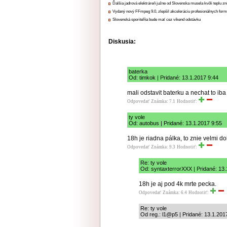
Ďalšia jadrová elektráreň južne od Slovenska musela kvôli teplu zn
Vydaný nový FFmpeg 9.0, zlepšil akceleráciu profesionálnych form
Slovenská sporiteľňa bude mať cez víkend odstávku
Diskusia:
baterka
Od: timkok | Pridané: 13.1.2017 9:44
mali odstavit baterku a nechat to ib
Odpovedať
Známka: 7.1
Hodnotiť:
ty vole
Od: autobus | Pridané: 13.1.2017 9:55
18h je riadna pálka, to znie velmi do
Odpovedať
Známka: 9.3
Hodnotiť:
Re: ty vole
Od: syntaxterrorXXX | Pridané: 13
18h je aj pod 4k mrte pecka.
Odpovedať
Známka: 6.4
Hodnotiť:
Re: ty vole
Od reg.: l1@p5 | Pridané: 13.1.201