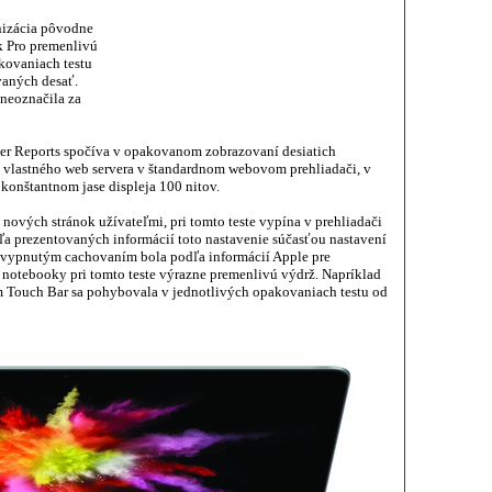
nizácia pôvodne
k Pro premenlivú
kovaniach testu
vaných desať.
neoznačila za
mer Reports spočíva v opakovanom zobrazovaní desiatich
 vlastného web servera v štandardnom webovom prehliadači, v
 konštantnom jase displeja 100 nitov.
nových stránok užívateľmi, pri tomto teste vypína v prehliadači
dľa prezentovaných informácií toto nastavenie súčasťou nastavení
s vypnutým cachovaním bola podľa informácií Apple pre
 notebooky pri tomto teste výrazne premenlivú výdrž. Napríklad
Touch Bar sa pohybovala v jednotlivých opakovaniach testu od