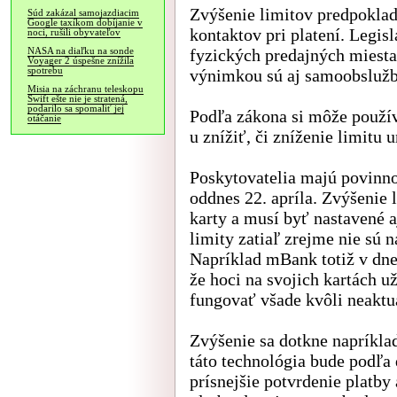
Zvýšenie limitov predpoklad
Súd zakázal samojazdiacim
Google taxíkom dobíjanie v
kontaktov pri platení. Legis
noci, rušili obyvateľov
fyzických predajných miesta
NASA na diaľku na sonde
Voyager 2 úspešne znížila
spotrebu
výnimkou sú aj samoobslužb
Misia na záchranu teleskopu
Swift ešte nie je stratená,
podarilo sa spomaliť jej
Podľa zákona si môže použív
otáčanie
u znížiť, či zníženie limitu
Poskytovatelia majú povinno
oddnes 22. apríla. Zvýšenie
karty a musí byť nastavené 
limity zatiaľ zrejme nie sú 
Napríklad mBank totiž v dne
že hoci na svojich kartách u
fungovať všade kvôli neakt
Zvýšenie sa dotkne napríkla
táto technológia bude podľa
prísnejšie potvrdenie platby