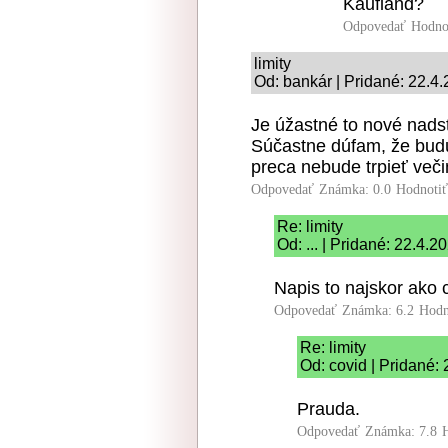
Kaufland?
Odpovedať
Hodno
limity
Od: bankár | Pridané: 22.4
Je úžastné to nové nadst
Súčastne dúfam, že budú 
preca nebude trpieť veči
Odpovedať
Známka: 0.0
Hodnoti
Re: limity
Od: ... | Pridané: 22.4.2
Napis to najskor ako c
Odpovedať
Známka: 6.2
Hodn
Re: limity
Od: covid | Pridané:
Prauda.
Odpovedať
Známka: 7.8