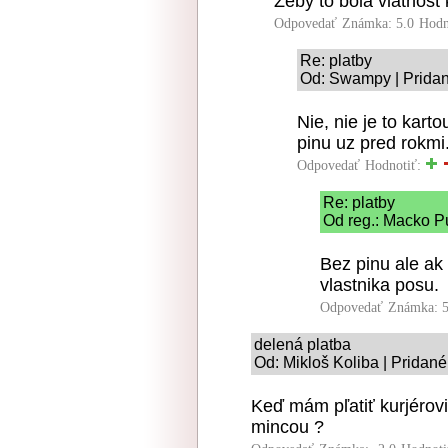
Zeby to bola vlatnost 
Odpovedať
Známka: 5.0
Hodn
Re: platby
Od: Swampy | Pridan
Nie, nie je to kar
pinu uz pred rokmi
Odpovedať
Hodnotiť:
Re: platby
Od reg.: Macko Pu
Bez pinu ale ak
vlastnika posu.
Odpovedať
Známka: 5
delená platba
Od: Mikloš Koliba | Pridané
Keď mám pľatiť kurjérovi
mincou ?