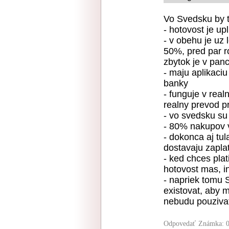
Vo Svedsku by t
- hotovost je up
- v obehu je uz 
50%, pred par r
zbytok je v pan
- maju aplikaci
banky
- funguje v rea
realny prevod p
- vo svedsku su 
- 80% nakupov v
- dokonca aj tu
dostavaju zapl
- ked chces plat
hotovost mas, in
- napriek tomu
existovat, aby m
nebudu pouziva
Odpovedať
Známka: 0