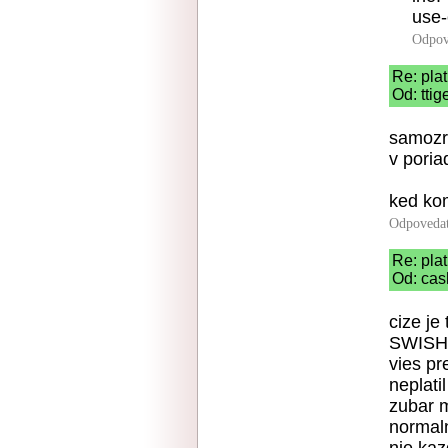
use-
Odpov
Re: pla
Od: ttig
samozre
v poria
ked kom
Odpoveda
Re: pla
Od: cas
cize je
SWISH s
vies p
neplati
zubar m
normal