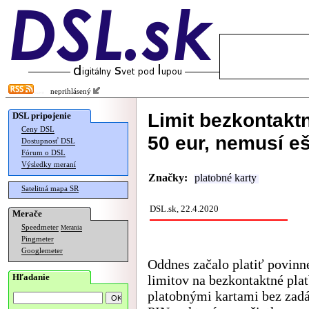
neprihlásený
Limit bezkontaktn
DSL pripojenie
Ceny DSL
50 eur, nemusí e
Dostupnosť DSL
Fórum o DSL
Výsledky meraní
Značky:
platobné karty
Satelitná mapa SR
DSL.sk, 22.4.2020
Merače
Speedmeter
Merania
Pingmeter
Googlemeter
Oddnes začalo platiť povinn
Hľadanie
limitov na bezkontaktné pla
platobnými kartami bez zad