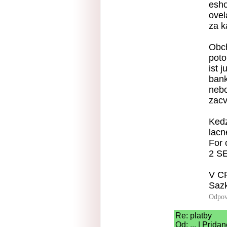
esho
ovel
za k
Obch
poto
ist j
bank
nebo
zacv
Kedz
lacn
For 
2 SE
V C
Sazk
Odpov
Re: platby
Od: ... | Prid