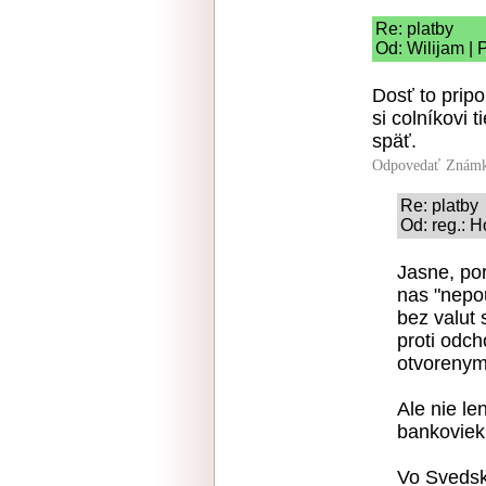
Re: platby
Od: Wilijam | 
Dosť to pripo
si colníkovi
späť.
Odpovedať
Známk
Re: platby
Od: reg.: H
Jasne, por
nas "nepou
bez valut 
proti odc
otvorenymi
Ale nie le
bankoviek,
Vo Svedsk