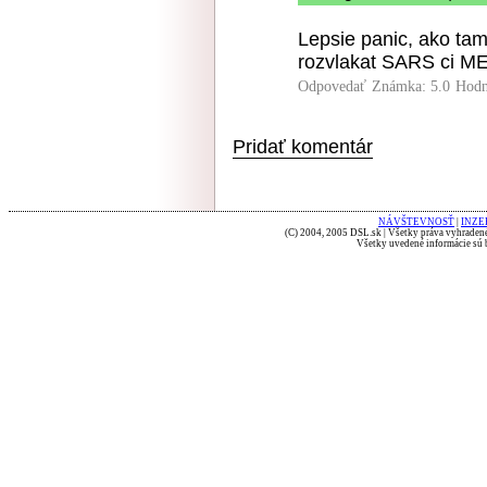
Lepsie panic, ako tam
rozvlakat SARS ci M
Odpovedať
Známka: 5.0
Hodn
Pridať komentár
NÁVŠTEVNOSŤ
|
INZE
(C) 2004, 2005 DSL.sk | Všetky práva vyhradené
Všetky uvedené informácie sú b