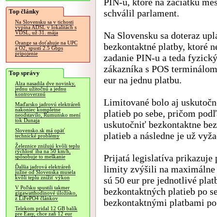
PIN-u, ktoré na začiatku me
Top články
schválil parlament.
Na Slovensku sa v tichosti
vypína ADSL v lokalitách s
VDSL, už 31. mája
Na Slovensku sa doteraz upl
Orange sa doťahuje na UPC
bezkontaktné platby, ktoré 
a O2, spustí 2.5 Gbps
pripojenie
zadanie PIN-u a teda fyzick
zákazníka s POS terminálom,
Top správy
eur na jednu platbu.
Alza nasadila dve novinky,
jednu užitočnú a jednu
kontroverznú
Limitované bolo aj uskutoč
Maďarsko jadrovú elektráreň
nakoniec kompletne
platieb po sebe, pričom pod
neodstavilo, Rumunsko mení
tok Dunaja
uskutočniť bezkontaktne be
Slovensko.sk má opäť
platieb a následne je už vyž
technické problémy
Železnice znižujú kvôli teplu
rýchlosť iba na 50 km/h,
Prijatá legislatíva prikazuj
spôsobuje to meškanie
limity zvýšili na maximálne 
Ďalšia jadrová elektráreň
južne od Slovenska musela
kvôli teplu znížiť výkon
sú 50 eur pre jednotlivé pla
V Poľsku spustili takmer
bezkontaktných platieb po s
gigawatthodinové úložisko,
z LiFePO4 článkov
bezkontaktnými platbami po
Telekom pridal 12 GB balík
pre Easy, chce zaň 12 eur