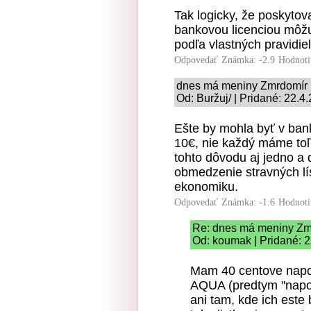
Tak logicky, že poskytov
bankovou licenciou môžu
podľa vlastných pravidiel
Odpovedať
Známka: -2.9
Hodnoti
dnes má meniny Zmrdomír
Od: Buržuj/ | Pridané: 22.4
Ešte by mohla byť v ban
10€, nie každý máme toľ
tohto dôvodu aj jedno a 
obmedzenie stravných lís
ekonomiku.
Odpovedať
Známka: -1.6
Hodnoti
Re: dnes má meniny Zm
Od: koumak | Pridané: 
Mam 40 centove napoj
AQUA (predtym "napojo
ani tam, kde ich este 