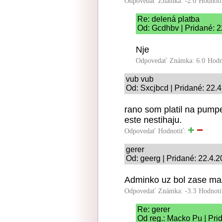
Odpovedať
Známka: -2.0
Hodnoti
Re: delená platba
Od: Gcdhbv | Pridané: 2
Nje
Odpovedať
Známka: 6.0
Hodn
vub vub
Od: Sxcjbcd | Pridané: 22.
rano som platil na pumpe
este nestihaju.
Odpovedať
Hodnotiť:
gerer
Od: geerg | Pridané: 22.4.
Adminko uz bol zase maz
Odpovedať
Známka: -3.3
Hodnoti
Re: gerer
Od reg.: Macko Pu | Pri