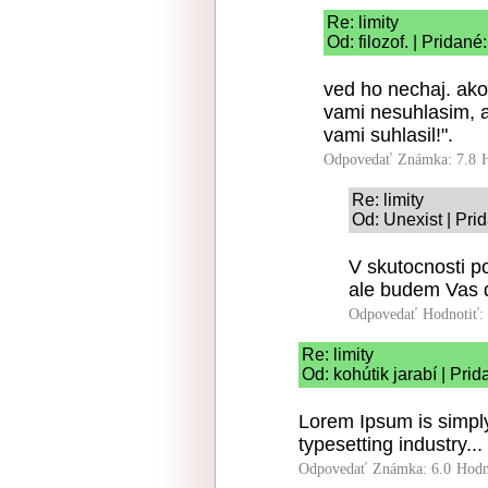
Re: limity
Od: filozof. | Pridan
ved ho nechaj. ako
vami nesuhlasim, a
vami suhlasil!".
Odpovedať
Známka: 7.8
Re: limity
Od: Unexist | Pri
V skutocnosti p
ale budem Vas do
Odpovedať
Hodnotiť:
Re: limity
Od: kohútik jarabí | Pri
Lorem Ipsum is simply
typesetting industry...
Odpovedať
Známka: 6.0
Hodn