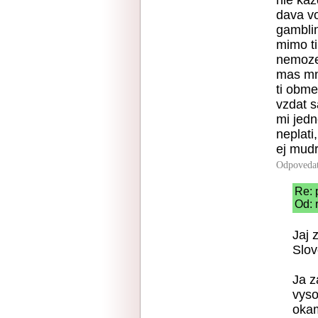
nie kaz
dava vo
gambli
mimo ti
nemozes
mas mn
ti obme
vzdat s
mi jedn
neplati
ej mudr
Odpoveda
Re: 
Od: 
Jaj 
Slov
Ja z
vyso
okam