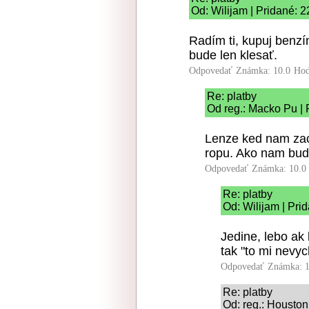
Od: Wilijam | Pridané: 
Radím ti, kupuj benzí
bude len klesať.
Odpovedať
Známka: 10.0
Hod
Re: platby
Od reg.: Macko Pu | 
Lenze ked nam zacn
ropu. Ako nam budu
Odpovedať
Známka: 10.0
Re: platby
Od: Wilijam | Pri
Jedine, lebo ak 
tak "to mi nevy
Odpovedať
Známka: 1
Re: platby
Od: reg.: Houston