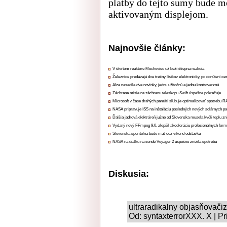
platby do tejto sumy bude m
aktivovaným displejom.
Najnovšie články:
V štvrtom reaktore Mochoviec už beží štiepna reakcia
Železnice predávajú dve tretiny lístkov elektronicky, po donútení ce
Alza nasadila dve novinky, jednu užitočnú a jednu kontroverznú
Záchrana misie na záchranu teleskopu Swift úspešne pokračuje
Microsoft v čase drahých pamätí sľubuje optimalizovať spotrebu
NASA pripravuje ISS na inštaláciu posledných nových solárnych p
Ďalšia jadrová elektráreň južne od Slovenska musela kvôli teplu zn
Vydaný nový FFmpeg 9.0, zlepšil akceleráciu profesionálnych form
Slovenská sporiteľňa bude mať cez víkend odstávku
NASA na diaľku na sonde Voyager 2 úspešne znížila spotrebu
Diskusia:
ultraradikalny objasňovač
Od: syntaxterrorXXX. X | P