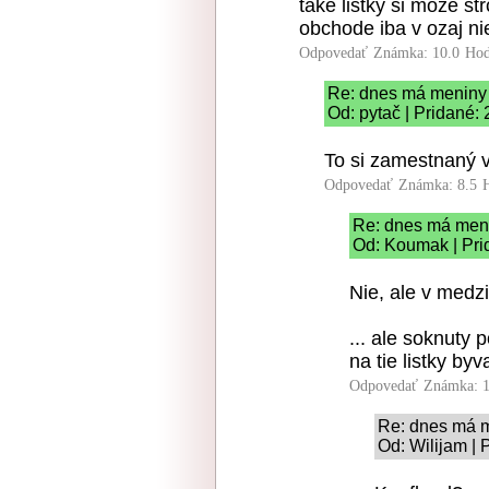
take listky si moze st
obchode iba v ozaj nie
Odpovedať
Známka: 10.0
Hod
Re: dnes má meniny
Od: pytač | Pridané:
To si zamestnaný v
Odpovedať
Známka: 8.5
Re: dnes má men
Od: Koumak | Pri
Nie, ale v medz
... ale soknuty 
na tie listky by
Odpovedať
Známka: 1
Re: dnes má 
Od: Wilijam | 