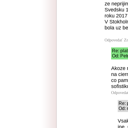
ze nepriji
Svedsku 1
roku 2017 
V Stokhol
bola uz be
Odpovedať
Zn
Re: pla
Od: Petr
Akoze n
na cier
co pame
sofisti
Odpoveda
Re: 
Od: 
Vsak
ine.