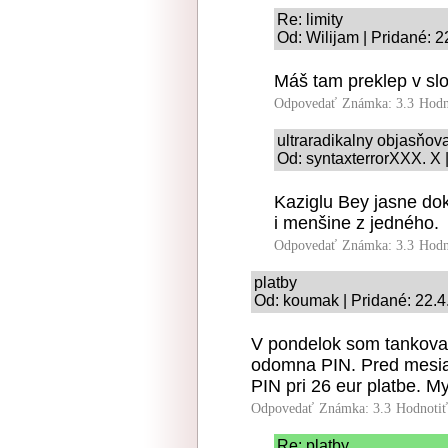
Re: limity
Od: Wilijam | Pridané: 
Máš tam preklep v slo
Odpovedať
Známka: 3.3
Hodn
ultraradikalny objasňo
Od: syntaxterrorXXX. X 
Kaziglu Bey jasne dok
i menšine z jedného.
Odpovedať
Známka: 3.3
Hodn
platby
Od: koumak | Pridané: 22.4
V pondelok som tankoval
odomna PIN. Pred mesia
PIN pri 26 eur platbe. M
Odpovedať
Známka: 3.3
Hodnoti
Re: platby