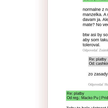
normalne z n
manzelka. A 
davam ja. Al
mate? No ved
btw asi by so
aby som taku 
toleroval.
Odpovedať
Známk
Re: platby
Od: cashki
zo zasady
Odpovedať
Ho
Re: platby
Od reg.: Macko Pu | Pri