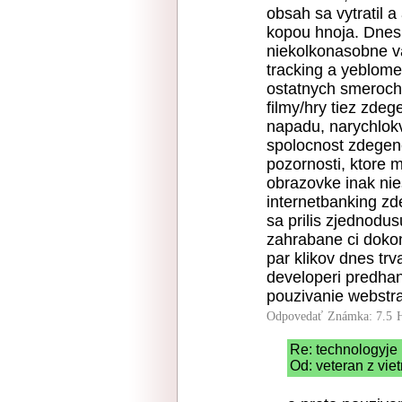
obsah sa vytratil 
kopou hnoja. Dnes
niekolkonasobne v
tracking a yeblomet
ostatnych smeroch, 
filmy/hry tiez zdeg
napadu, narychlok
spolocnost zdegen
pozornosti, ktore
obrazovke inak nie
internetbanking zd
sa prilis zjednodus
zahrabane ci dokon
par klikov dnes tr
developeri predhan
pouzivanie webstr
Odpovedať
Známka: 7.5
Re: technologyje
Od: veteran z vie