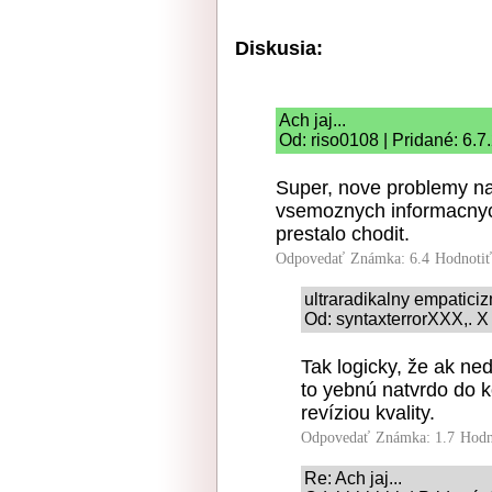
Diskusia:
Ach jaj...
Od: riso0108 | Pridané: 6.7
Super, nove problemy na
vsemoznych informacnych
prestalo chodit.
Odpovedať
Známka: 6.4
Hodnoti
ultraradikalny empatici
Od: syntaxterrorXXX,. X 
Tak logicky, že ak ne
to yebnú natvrdo do 
revíziou kvality.
Odpovedať
Známka: 1.7
Hodn
Re: Ach jaj...