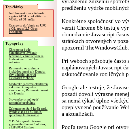
výraznému zníženiu spotreb
Top články
predĺženiu výdrže mobilných
Na Slovensku sa v tichosti
vypína ADSL v lokalitách s
VDSL, už 31. mája
Konkrétne spoločnosť vo vý
Orange sa doťahuje na UPC
verzii Chrome 86 testuje vý
a O2, spustí 2.5 Gbps
pripojenie
obmedzenie Javascript časo
stránkach otvorených v poza
Top správy
upozornil
TheWindowsClub.
Chrome sa bude
aktualizovať dvakrát
týždenne, v budúcnosti sa
bude aktualizovať bez
Pri weboch spôsobuje často
reštartov
naplánovaných Javascript ča
Rumunsko odstrelmi a
blokádou mení tok Dunaja,
uskutočňovanie rozličných pr
aby udržalo jadrovú
elektráreň v chode
Maďarsko jadrovú elektráreň
Google ale testuje, že Javas
nakoniec kompletne
neodstavilo, Rumunsko mení
pozadí dovolí výrazne menej
tok Dunaja
sa nemá týkať úplne všetkýc
Slovensko.sk má opäť
technické problémy
opvplyvnené používanie WebS
Železnice znižujú kvôli teplu
rýchlosť iba na 50 km/h,
a aktualizácií.
spôsobuje to meškanie
V Poľsku spustili takmer
gigawatthodinové úložisko,
Podľa testu Google pri otvor
z LiFePO4 článkov