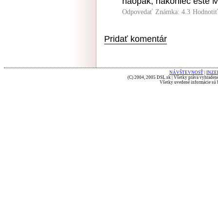
naopak, nakoniec ešte M
Odpovedať
Známka: 4.3
Hodnoti
Pridať komentár
NÁVŠTEVNOSŤ
|
INZE
(C) 2004, 2005 DSL.sk | Všetky práva vyhradené
Všetky uvedené informácie sú b