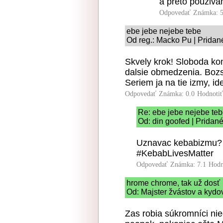
a preto pouziva
Odpovedať
Známka: 5
ebe jebe nejebe tebe
Od reg.: Macko Pu | Pridan
Skvely krok! Sloboda ko
dalsie obmedzenia. Bozs
Seriem ja na tie izmy, id
Odpovedať
Známka: 0.0
Hodnoti
Re: ebe jebe nejebe te
Od: din goofed | Pridan
Uznavac kebabizmu?
#KebabLivesMatter
Odpovedať
Známka: 7.1
Hodn
hrome chrome, tak už dosť
Od: Majster žvástov a kydov
Zas robia súkromníci ni