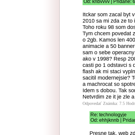
Od: knbvvvv | Pridané: 
Itckar som zacal byt 
2010 sa mi zda ze to 
Toho roku 98 som dos
Tym chcem povedat ze
o 2gb. Kamos len 400
animacie a 50 bannero
sam o sebe operacny 
ako v 1998? Resp 200
casti po 1 odstavci s
flash ak mi staci vyp
sacitil modernejsie? T
a machrocat so spotr
Idem s dobou. Tak som 
Netvrdim ze it je zle
Odpovedať
Známka: 7.5
Hodn
Re: technologyje
Od: ehhjknnb | Prida
Presne tak, web z