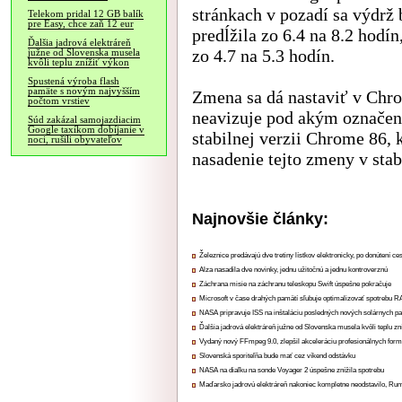
stránkach v pozadí sa výdrž
Telekom pridal 12 GB balík
pre Easy, chce zaň 12 eur
predĺžila zo 6.4 na 8.2 hodí
Ďalšia jadrová elektráreň
zo 4.7 na 5.3 hodín.
južne od Slovenska musela
kvôli teplu znížiť výkon
Spustená výroba flash
pamäte s novým najvyšším
Zmena sa dá nastaviť v Chr
počtom vrstiev
neavizuje pod akým označení
Súd zakázal samojazdiacim
Google taxíkom dobíjanie v
stabilnej verzii Chrome 86, 
noci, rušili obyvateľov
nasadenie tejto zmeny v stabi
Najnovšie články:
Železnice predávajú dve tretiny lístkov elektronicky, po donútení ce
Alza nasadila dve novinky, jednu užitočnú a jednu kontroverznú
Záchrana misie na záchranu teleskopu Swift úspešne pokračuje
Microsoft v čase drahých pamätí sľubuje optimalizovať spotrebu
NASA pripravuje ISS na inštaláciu posledných nových solárnych p
Ďalšia jadrová elektráreň južne od Slovenska musela kvôli teplu zn
Vydaný nový FFmpeg 9.0, zlepšil akceleráciu profesionálnych form
Slovenská sporiteľňa bude mať cez víkend odstávku
NASA na diaľku na sonde Voyager 2 úspešne znížila spotrebu
Maďarsko jadrovú elektráreň nakoniec kompletne neodstavilo, Ru