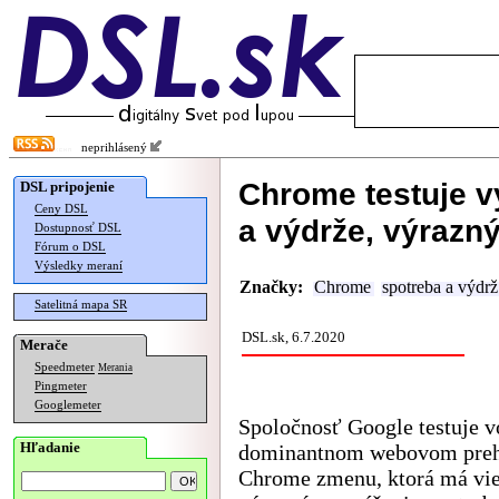
neprihlásený
Chrome testuje v
DSL pripojenie
Ceny DSL
a výdrže, výraz
Dostupnosť DSL
Fórum o DSL
Výsledky meraní
Značky:
Chrome
spotreba a výdrž
Satelitná mapa SR
DSL.sk, 6.7.2020
Merače
Speedmeter
Merania
Pingmeter
Googlemeter
Spoločnosť Google testuje 
Hľadanie
dominantnom webovom preh
Chrome zmenu, ktorá má vie