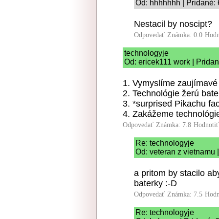
Od: hhhhhhh | Pridané: 
Nestacil by noscipt?
Odpovedať
Známka: 0.0
Hodn
technologyje
Od: ericek111 work | Pridan
1. Vymyslíme zaujímavé 
2. Technológie žerú bate
3. *surprised Pikachu fa
4. Zakážeme technológi
Odpovedať
Známka: 7.8
Hodnoti
Re: technologyje
Od: veteran z vietnamu 
a pritom by stacilo ab
baterky :-D
Odpovedať
Známka: 7.5
Hodn
Re: technologyje