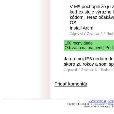
V M$ pochopili že je 
keď existuje výrazne 
kódom. Teraz očakáva
OS.
Install Arch!
Odpovedať
Známka: 3.3
Hodn
100 rocny dedo
Od: zaba na prameni | Prid
Ja na moj IE6 nedam dop
skoro 20 rokov a som sp
Odpovedať
Známka: 6.0
Hodnoti
Pridať komentár
NÁVŠTEVNOSŤ
|
INZE
(C) 2004, 2005 DSL.sk | Všetky práva vyhradené
Všetky uvedené informácie sú b