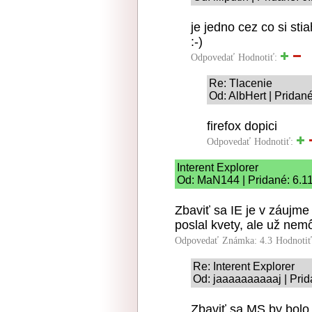
je jedno cez co si sti
:-)
Odpovedať
Hodnotiť:
Re: Tlacenie
Od: AlbHert | Pridan
firefox dopici
Odpovedať
Hodnotiť:
Interent Explorer
Od: MaN144 | Pridané: 6.1
Zbaviť sa IE je v záujm
poslal kvety, ale už ne
Odpovedať
Známka: 4.3
Hodnoti
Re: Interent Explorer
Od: jaaaaaaaaaaj | Prid
Zbaviť sa MS by bolo t