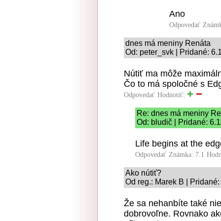
Ano
Odpovedať
Známk
dnes má meniny Renáta
Od: peter_svk | Pridané: 6
Nútiť ma môže maximálne 
Čo to má spoločné s Ed
Odpovedať
Hodnotiť:
Re: dnes má meniny Re
Od: bludič | Pridané: 6.
Life begins at the edg
Odpovedať
Známka: 7.1
Hodn
Ako nútiť?
Od reg.: Marek B | Pridané
Že sa nehanbíte také ni
dobrovoľne. Rovnako ak