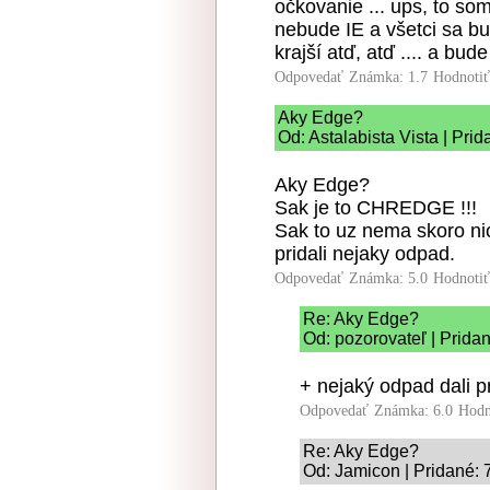
očkovanie ... ups, to so
nebude IE a všetci sa bu
krajší atď, atď .... a bude
Odpovedať
Známka: 1.7
Hodnoti
Aky Edge?
Od: Astalabista Vista | Pri
Aky Edge?
Sak je to CHREDGE !!!
Sak to uz nema skoro nic 
pridali nejaky odpad.
Odpovedať
Známka: 5.0
Hodnoti
Re: Aky Edge?
Od: pozorovateľ | Prida
+ nejaký odpad dali pr
Odpovedať
Známka: 6.0
Hodn
Re: Aky Edge?
Od: Jamicon | Pridané: 