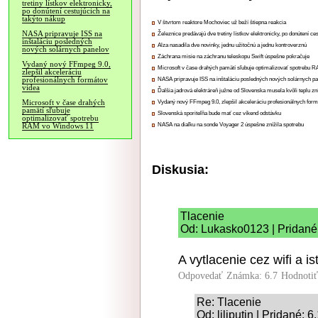
tretiny lístkov elektronicky,
po donútení cestujúcich na
takýto nákup
V štvrtom reaktore Mochoviec už beží štiepna reakcia
NASA pripravuje ISS na
Železnice predávajú dve tretiny lístkov elektronicky, po donútení ce
inštaláciu posledných
Alza nasadila dve novinky, jednu užitočnú a jednu kontroverznú
nových solárnych panelov
Záchrana misie na záchranu teleskopu Swift úspešne pokračuje
Vydaný nový FFmpeg 9.0,
Microsoft v čase drahých pamätí sľubuje optimalizovať spotrebu
zlepšil akceleráciu
profesionálnych formátov
NASA pripravuje ISS na inštaláciu posledných nových solárnych p
videa
Ďalšia jadrová elektráreň južne od Slovenska musela kvôli teplu zn
Microsoft v čase drahých
Vydaný nový FFmpeg 9.0, zlepšil akceleráciu profesionálnych form
pamätí sľubuje
Slovenská sporiteľňa bude mať cez víkend odstávku
optimalizovať spotrebu
NASA na diaľku na sonde Voyager 2 úspešne znížila spotrebu
RAM vo Windows 11
Diskusia:
Tlacenie
Od: Lukasko0123 | Pridané
A vytlacenie cez wifi a i
Odpovedať
Známka: 6.7
Hodnoti
Re: Tlacenie
Od: liliputin | Pridané: 