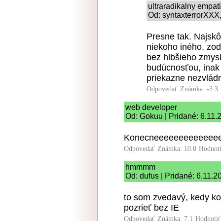
ultraradikalny empat
Od: syntaxterrorXXX,
Presne tak. Najskô
niekoho iného, zo
bez hlbšieho zmys
budúcnosťou, inak
priekazne nezvlád
Odpovedať
Známka: -3.3
web developer
Od: Gokuu | Pridané: 6.11.
Konecneeeeeeeeeeeee
Odpovedať
Známka: 10.0
Hodnot
hmmmm
Od: dufus | Pridané: 6.11.2
to som zvedavý, kedy ko
pozrieť bez IE
Odpovedať
Známka: 7.1
Hodnoti