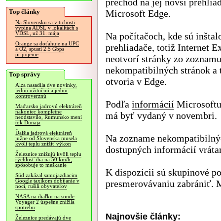
prechod na jej novší prehlia
Top články
Microsoft Edge.
Na Slovensku sa v tichosti
vypína ADSL v lokalitách s
VDSL, už 31. mája
Na počítačoch, kde sú inšta
Orange sa doťahuje na UPC
prehliadače, totiž Internet E
a O2, spustí 2.5 Gbps
pripojenie
neotvorí stránky zo zoznam
nekompatibilných stránok a t
Top správy
otvoria v Edge.
Alza nasadila dve novinky,
jednu užitočnú a jednu
kontroverznú
Podľa
informácií
Microsoftu
Maďarsko jadrovú elektráreň
nakoniec kompletne
má byť vydaný v novembri.
neodstavilo, Rumunsko mení
tok Dunaja
Ďalšia jadrová elektráreň
Na zozname nekompatibilných
južne od Slovenska musela
kvôli teplu znížiť výkon
dostupných informácií vrát
Železnice znižujú kvôli teplu
rýchlosť iba na 50 km/h,
spôsobuje to meškanie
K dispozícii sú skupinové p
Súd zakázal samojazdiacim
Google taxíkom dobíjanie v
presmerovávaniu zabrániť. M
noci, rušili obyvateľov
NASA na diaľku na sonde
Voyager 2 úspešne znížila
spotrebu
Najnovšie články:
Železnice predávajú dve