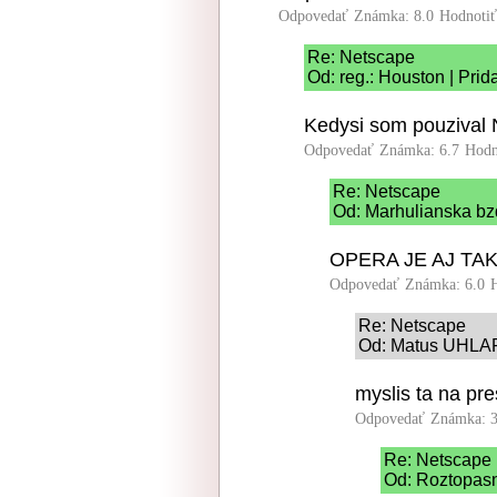
Odpovedať
Známka: 8.0
Hodnoti
Re: Netscape
Od: reg.: Houston | Pri
Kedysi som pouzival N
Odpovedať
Známka: 6.7
Hodn
Re: Netscape
Od: Marhulianska bz
OPERA JE AJ TA
Odpovedať
Známka: 6.0
Re: Netscape
Od: Matus UHLAR 
myslis ta na pr
Odpovedať
Známka: 3
Re: Netscape
Od: Roztopasni