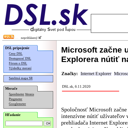
neprihlásený
Microsoft začne u
DSL pripojenie
Ceny DSL
Explorera nútiť 
Dostupnosť DSL
Fórum o DSL
Výsledky meraní
Značky:
Internet Explorer
Microso
Satelitná mapa SR
DSL.sk, 6.11.2020
Merače
Speedmeter
Merania
Pingmeter
Googlemeter
Spoločnosť Microsoft začne
Hľadanie
intenzívne nútiť užívateľov
prehliadača Internet Explore