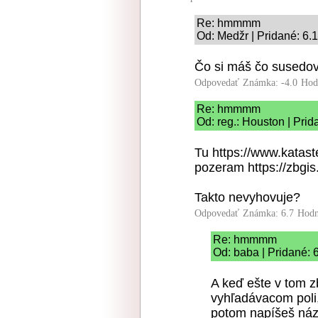
Re: hmmmm
Od: Medžr | Pridané: 6.
Čo si máš čo susedo
Odpovedať
Známka: -4.0
Hod
Re: hmmmm
Od: reg.: Houston | Pri
Tu https://www.katast
pozeram https://zbgi
Takto nevyhovuje?
Odpovedať
Známka: 6.7
Hodn
Re: hmmmm
Od: baba | Pridané: 
A keď ešte v tom zb
vyhľadávacom poli,
potom napíšeš názo