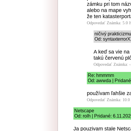
zámku pri tom názv
alebo na mape vyhľa
že ten katasterport
Odpovedať
Známka: 5.0
ničivý prakticizm
Od: syntaxterrorX
A keď sa vie na
takú červenú pl
Odpovedať
Známka: -
Re: hmmmm
Od: awwda | Pridané
používam ľahšie za
Odpovedať
Známka: 10.0
Netscape
Od: rolh | Pridané: 6.11.20
Ja pouzivam stale Netsca