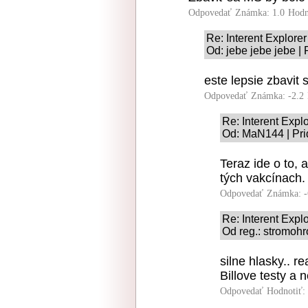
Odpovedať
Známka: 1.0
Hodn
Re: Interent Explorer
Od: jebe jebe jebe |
este lepsie zbavit 
Odpovedať
Známka: -2.2
Re: Interent Expl
Od: MaN144 | Pri
Teraz ide o to, 
tých vakcínach.
Odpovedať
Známka: -
Re: Interent Expl
Od reg.: stromohr
silne hlasky.. re
Billove testy a 
Odpovedať
Hodnotiť: