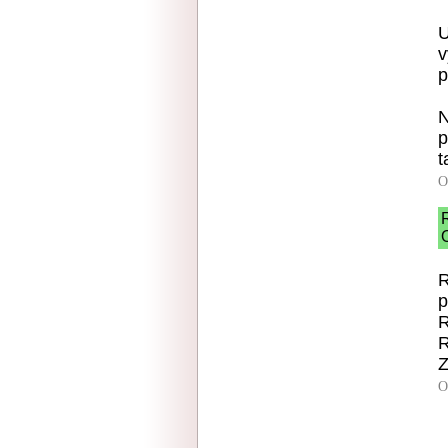
U
v
p
N
p
t
O
O
R
p
R
R
Z
O