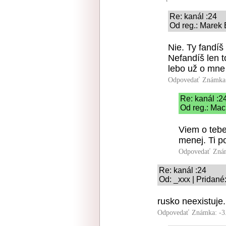
Re: kanál :24
Od reg.: Marek 
Nie. Ty fandíš
Nefandíš len 
lebo už o mne 
Odpovedať
Známka:
Re: kanál :2
Od reg.: Mac
Viem o tebe
menej. Ti p
Odpovedať
Zná
Re: kanál :24
Od: _xxx | Pridané
rusko neexistuje
Odpovedať
Známka: -3