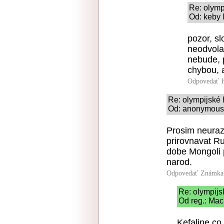
Re: olymp
Od: keby 
pozor, s
neodvolat
nebude, 
chybou, a
Odpovedať
Re: olympijské 
Od: anonymous2
Prosim neuraz
prirovnavat R
dobe Mongoli 
narod.
Odpovedať
Známka:
Re: olympijs
Od reg.: Mac
Kefaline co