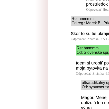
prostriedok 
Odpovedať
Hod
Re: hmmmm
Od reg.: Marek B | Pr
Skôr to sú tie ukraj
Odpovedať
Známka: 2.5
H
Re: hmmmm
Od: Slovenské sprá
Idem si urobiť p
moja bytovka na
Odpovedať
Známka: 6.
ultraradikalny 
Od: syntaxterro
Magor. Menej 
ubližujú len n
výhra.