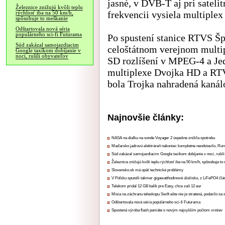
jasné, v DVB-T aj pri sateli
Železnice znižujú kvôli teplu
frekvencii vysiela multiplex
rýchlosť iba na 50 km/h,
spôsobuje to meškanie
Odštartovala nová séria
populárneho sci-fi Futurama
Po spustení stanice RTVS Šp
Súd zakázal samojazdiacim
celoštátnom verejnom multi
Google taxíkom dobíjanie v
noci, rušili obyvateľov
SD rozlíšení v MPEG-4 a Je
multiplexe Dvojka HD a RT
bola Trojka nahradená kanál
Najnovšie články:
NASA na diaľku na sonde Voyager 2 úspešne znížila spotrebu
Maďarsko jadrovú elektráreň nakoniec kompletne neodstavilo, Ru
Súd zakázal samojazdiacim Google taxíkom dobíjanie v noci, rušili
Železnice znižujú kvôli teplu rýchlosť iba na 50 km/h, spôsobuje t
Slovensko.sk má opäť technické problémy
V Poľsku spustili takmer gigawatthodinové úložisko, z LiFePO4 čl
Telekom pridal 12 GB balík pre Easy, chce zaň 12 eur
Misia na záchranu teleskopu Swift ešte nie je stratená, podarilo sa 
Odštartovala nová séria populárneho sci-fi Futurama
Spustená výroba flash pamäte s novým najvyšším počtom vrstiev