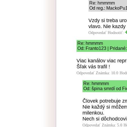
Re: hmmmm
Od reg.: MackoPu1
Vzdy si treba uro
vlavo. Nie kazdy
Odpovedať
Hodnotiť:
Re: hmmmm
Od: Franto123 | Pridané
Viac kanálov viac repr
Šľak vás trafil !
Odpovedať
Známka: 10.0
Hod
Re: hmmmm
Od: špina smrdí od Fi
Človek potrebuje zm
Nie každý si môžem
milenkou.
Nech si dôchodcovia
Odpovedať
Známka: 5.0
H