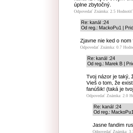
úplne zbytočný.
Odpovedať
Známka: 2.5
Hodnotiť
Re: kanál :24
Od reg.: MackoPu1 | Pri
Zjavne nie ked o nom 
Odpovedať
Známka: 0.7
Hodn
Re: kanál :24
Od reg.: Marek B | Pr
Tvoj názor je taký, 
Vieš o tom, že exi
fanúšik! (taká je tv
Odpovedať
Známka: 2.0
H
Re: kanál :24
Od reg.: MackoPu1
Jasne fandim rus
Odpovedať
Známka: 3.