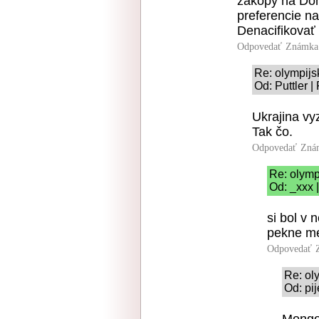
zákopy na Don
preferencie na
Denacifikovať 
Odpovedať
Známka:
Re: olympijs
Od: Puttler |
Ukrajina vy
Tak čo.
Odpovedať
Znám
Re: olymp
Od: _xxx 
si bol v 
pekne m
Odpovedať
Re: ol
Od: pij