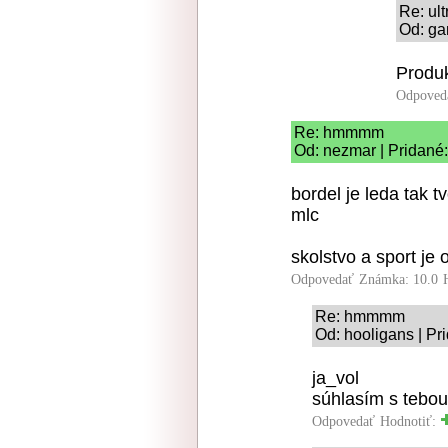
Re: ul
Od: ga
Produk
Odpoved
Re: hmmmm
Od: nezmar | Pridané
bordel je leda tak 
mlc
skolstvo a sport je
Odpovedať
Známka: 10.0
Re: hmmmm
Od: hooligans | Pr
ja_vol
súhlasím s tebou
Odpovedať
Hodnotiť: