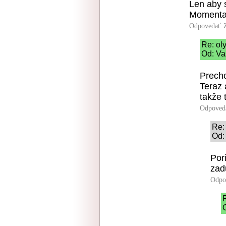
Len aby s
Momental
Odpovedať
Re: ol
Od: Va
Precho
Teraz
takže 
Odpoved
Re:
Od:
Por
zad
Odpo