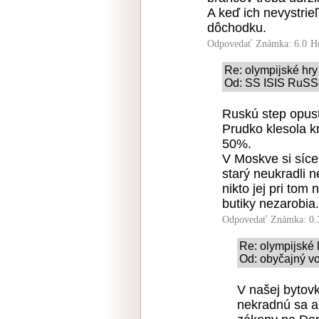
A keď ich nevystrie
dôchodku.
Odpovedať
Známka: 6.0
H
Re: olympijské hr
Od: SS ISIS RuSSof
Ruskú step opusti
Prudko klesola k
50%.
V Moskve si síce
starý neukradli 
nikto jej pri tom
butiky nezarobia.
Odpovedať
Známka: 0.
Re: olympijské 
Od: obyčajný vo
V našej bytovk
nekradnú sa au