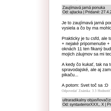
Zaujímavá jarná ponuka
Od: ajtacka | Pridané: 27.4
Je to zaujímavá jarná po
vysiela a čo by ma mohlo
Prakticky je tu csfd, ale
+ nejaké pripomenutie +
oknách 11 ten fikaný bud
mojich záujmov sa mi ted
A kedy čo kukať, tak na t
spravodajské, ale aj zam
pikaču...
A potom: Svet toč sa :D
Odpovedať
Známka: 3.3
Hodnotiť
ultraradikalny objasňovači
Od: syntaxterrorXXX,. X | P