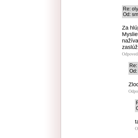
Re: ol
Od: smr
Za hlú
Myslie
nažíva
zaslúži
Odpoved
Re:
Od:
Zlo
Odpo
t
O