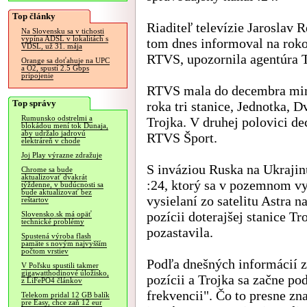
Top články
Riaditeľ televízie Jaroslav 
Na Slovensku sa v tichosti
vypína ADSL v lokalitách s
tom dnes informoval na rok
VDSL, už 31. mája
RTVS, upozornila agentúra 
Orange sa doťahuje na UPC
a O2, spustí 2.5 Gbps
pripojenie
RTVS mala do decembra mi
Top správy
roka tri stanice, Jednotka, D
Rumunsko odstrelmi a
Trojka. V druhej polovici de
blokádou mení tok Dunaja,
aby udržalo jadrovú
RTVS Šport.
elektráreň v chode
Joj Play výrazne zdražuje
S inváziou Ruska na Ukrajin
Chrome sa bude
aktualizovať dvakrát
:24, ktorý sa v pozemnom v
týždenne, v budúcnosti sa
bude aktualizovať bez
vysielaní zo satelitu Astra n
reštartov
pozícii doterajšej stanice Tr
Slovensko.sk má opäť
technické problémy
pozastavila.
Spustená výroba flash
pamäte s novým najvyšším
počtom vrstiev
Podľa dnešných informácií z
V Poľsku spustili takmer
gigawatthodinové úložisko,
pozícii a Trojka sa začne p
z LiFePO4 článkov
frekvencii". Čo to presne zn
Telekom pridal 12 GB balík
pre Easy, chce zaň 12 eur