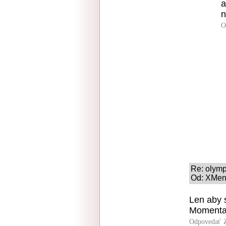
a
n
O
Re: olymp
Od: XMen 
Len aby s
Momental
Odpovedať