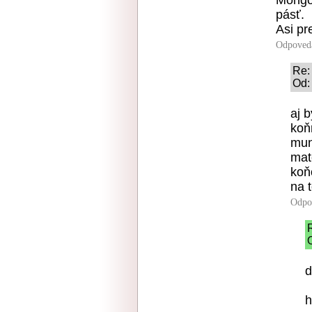
Mongol
pásť.
Asi pr
Odpoved
Re:
Od:
aj 
koň
mun
mat
koň
na t
Odpo
O
d
h