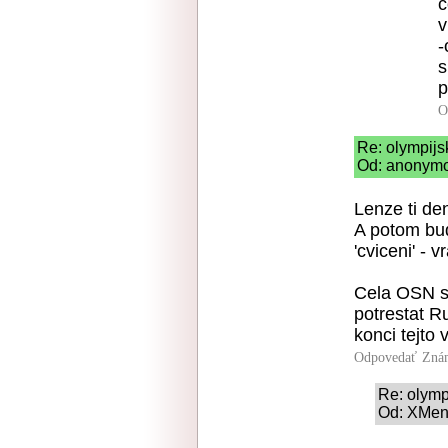
c
v
-
s
p
O
Re: olympijs
Od: anonymo
Lenze ti den
A potom bud
'cviceni' - v
Cela OSN 
potrestat R
konci tejto 
Odpovedať
Zná
Re: olymp
Od: XMen 