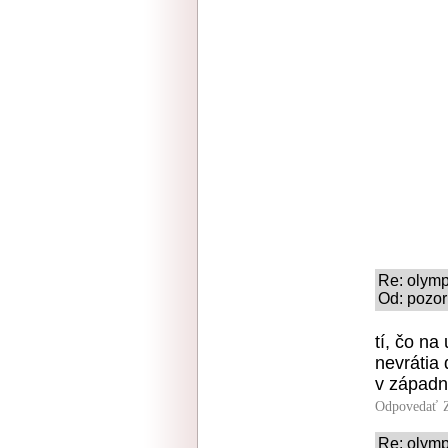
Re: olymp
Od: pozor
tí, čo na
nevrátia 
v západne
Odpovedať
Re: olymp