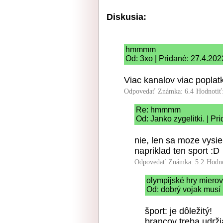
Diskusia:
hmmmm
Od: 3xo | Pridané: 27.4.202
Viac kanalov viac poplat
Odpovedať
Známka: 6.4
Hodnotiť
Re: hmmmm
Od: Janko zygelitki. | Pr
nie, len sa moze vysie
napriklad ten sport :D
Odpovedať
Známka: 5.2
Hodn
olympijské hry miero
Od: dobrý vojak musí 
šport: je dôležitý!
brancov treba udrž