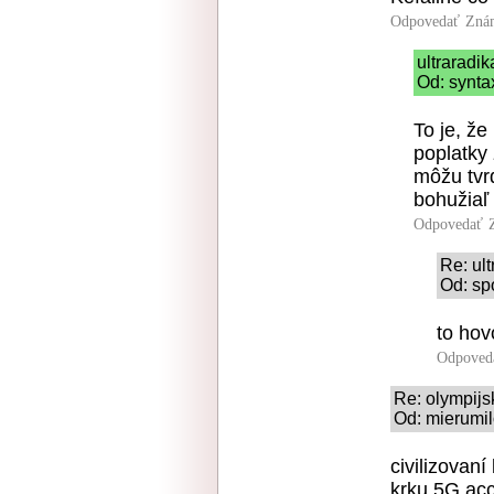
Odpovedať
Zná
ultraradi
Od: synta
To je, že
poplatky 
môžu tvrd
bohužiaľ 
Odpovedať
Re: ul
Od: sp
to hov
Odpoved
Re: olympijs
Od: mierumil
civilizovan
krku 5G acc