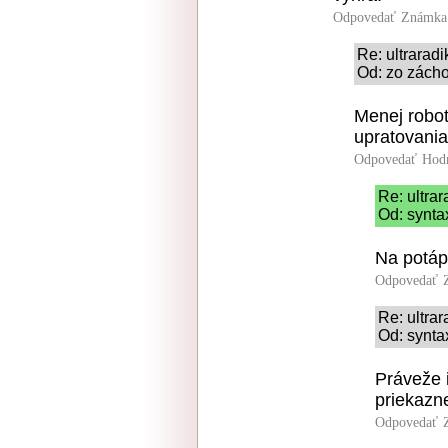
Odpovedať
Známka:
Re: ultrarad
Od: zo zácho
Menej robot
upratovani
Odpovedať
Hod
Re: ultra
Od: synta
Na potápa
Odpovedať
Re: ultra
Od: synta
Práveže i
priekazne
Odpovedať