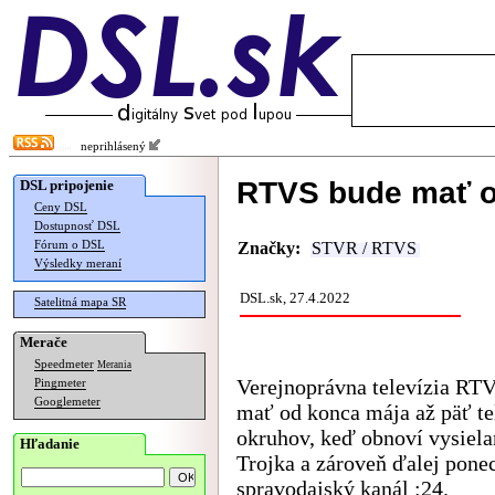
neprihlásený
RTVS bude mať o
DSL pripojenie
Ceny DSL
Dostupnosť DSL
Fórum o DSL
Značky:
STVR / RTVS
Výsledky meraní
DSL.sk, 27.4.2022
Satelitná mapa SR
Merače
Speedmeter
Merania
Verejnoprávna televízia RT
Pingmeter
Googlemeter
mať od konca mája až päť te
okruhov, keď obnoví vysiela
Hľadanie
Trojka a zároveň ďalej pone
spravodajský kanál :24.