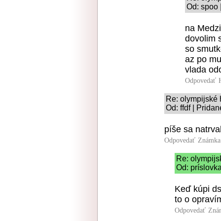
Od: spoo 
na Medzi
dovolim s
so smutk
az po mu
vlada od
Odpovedať
Re: olympijské 
Od: ffdf | Prida
píše sa natrva
Odpovedať
Známka:
Re: olympijs
Od: príslovk
Keď kúpi ds
to o opraví
Odpovedať
Zná