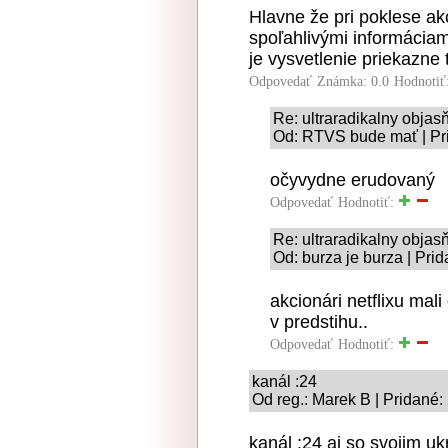
Hlavne že pri poklese akc
spoľahlivými informáciami
je vysvetlenie priekazne 
Odpovedať
Známka: 0.0
Hodnotiť
Re: ultraradikalny obja
Od: RTVS bude mať | Pr
očyvydne erudovaný
Odpovedať
Hodnotiť:
Re: ultraradikalny obja
Od: burza je burza | Pri
akcionári netflixu mal
v predstihu..
Odpovedať
Hodnotiť:
kanál :24
Od reg.: Marek B | Pridané:
kanál :24 aj so svojim u