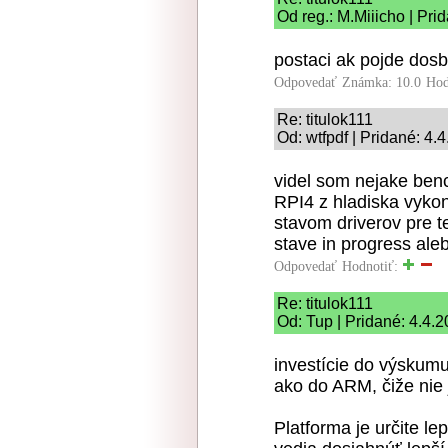
Od reg.: M.Miiicho | Pri
postaci ak pojde dosb
Odpovedať
Známka: 10.0
Hod
Re: titulok111
Od: wtfpdf | Pridané: 4.
videl som nejake ben
RPI4 z hladiska vyko
stavom driverov pre te
stave in progress aleb
Odpovedať
Hodnotiť:
Re: titulok111
Od: Tup | Pridané: 4.4.
investície do výskumu
ako do ARM, čiže nie
Platforma je určite l