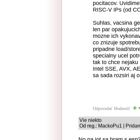
pocitacov. Uvidime
RISC-V IPs (od CO
Suhlas, vacsina ge
len par opakujucich
mozne ich vykonavat
co znizuje spotrebu
pripadne load/store
specialny ucel pot
tak to chce nejaku
Intel SSE, AVX, AE
sa sada rozsiri aj 
Odpovedať
Hodnotiť:
Vie niekto
Od reg.: MackoPu1 | Pridan
No na iot sa hram s esp3