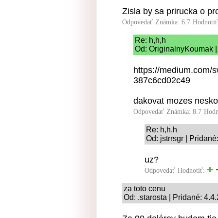
Zisla by sa prirucka o 
Odpovedať
Známka: 6.7
Hodnoti
Re: h,h,h
Od: OriginalnyKoumak | 
https://medium.com/sw
387c6cd02c49
dakovat mozes neskor
Odpovedať
Známka: 8.7
Hodn
Re: h,h,h
Od: jstrrsgr | Pridan
uz?
Odpovedať
Hodnotiť:
za toto cenu
Od: .starosta | Pridané: 4.4