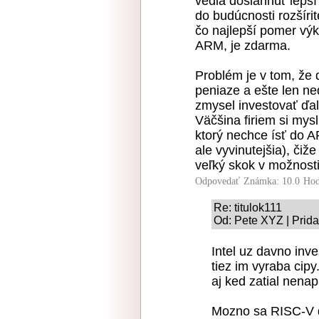
vedia dosiahnúť lepší
do budúcnosti rozšíri
čo najlepší pomer vý
ARM, je zdarma.
Problém je v tom, že 
peniaze a ešte len ne
zmysel investovať ďalš
Väčšina firiem si myslí
ktorý nechce ísť do A
ale vyvinutejšia), či
veľký skok v možnost
Odpovedať
Známka: 10.0
Hod
Re: titulok111
Od: Pete XYZ | Prida
Intel uz davno inve
tiez im vyraba cipy
aj ked zatial nena
Mozno sa RISC-V d