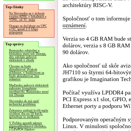
architektúry RISC-V.
Top články
Na Slovensku sa v tichosti
vypína ADSL v lokalitách s
Spoločnosť o tom informuje
VDSL, už 31. mája
oznámení
.
Orange sa doťahuje na UPC
a O2, spustí 2.5 Gbps
pripojenie
Verzia so 4 GB RAM bude st
Top správy
dolárov, verzia s 8 GB RAM 
Rumunsko odstrelmi a
90 dolárov.
blokádou mení tok Dunaja,
aby udržalo jadrovú
elektráreň v chode
Ako spoločnosť už skôr aviz
Chrome sa bude
aktualizovať dvakrát
JH7110 so štyrmi 64-bitový
týždenne, v budúcnosti sa
bude aktualizovať bez
grafikou je Imagination Te
reštartov
Maďarsko jadrovú elektráreň
nakoniec kompletne
Počítač využíva LPDDR4 pam
neodstavilo, Rumunsko mení
tok Dunaja
PCI Express x1 slot, GPIO, 
Slovensko.sk má opäť
technické problémy
Ethernet porty a podporu WiF
Železnice znižujú kvôli teplu
rýchlosť iba na 50 km/h,
spôsobuje to meškanie
Podporovaným operačným sy
V Poľsku spustili takmer
Linux. V minulosti spoločno
gigawatthodinové úložisko,
z LiFePO4 článkov