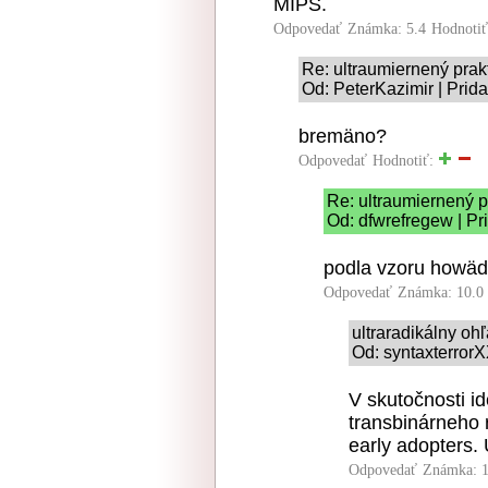
MIPS.
Odpovedať
Známka: 5.4
Hodnoti
Re: ultraumiernený prak
Od: PeterKazimir | Prid
bremäno?
Odpovedať
Hodnotiť:
Re: ultraumiernený p
Od: dfwrefregew | Pr
podla vzoru howä
Odpovedať
Známka: 10.0
ultraradikálny o
Od: syntaxterrorX
V skutočnosti i
transbinárneho 
early adopters.
Odpovedať
Známka: 1