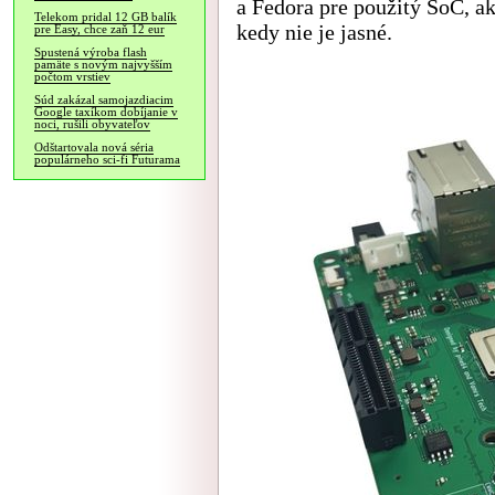
a Fedora pre použitý SoC, ak
Telekom pridal 12 GB balík
kedy nie je jasné.
pre Easy, chce zaň 12 eur
Spustená výroba flash
pamäte s novým najvyšším
počtom vrstiev
Súd zakázal samojazdiacim
Google taxíkom dobíjanie v
noci, rušili obyvateľov
Odštartovala nová séria
populárneho sci-fi Futurama