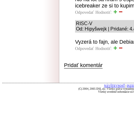
icebreaker ze si to kupi
Odpovedať
Hodnotiť:
RISC-V
Od: Hipyšwejk | Pridané: 4
Vyzerá to fajn, ale Debi
Odpovedať
Hodnotiť:
Pridať komentár
NÁVŠTEVNOSŤ
|
INZE
(C) 2004, 2005 DSL.sk | Všetky práva vyhradené
Všetky uvedené informácie sú b