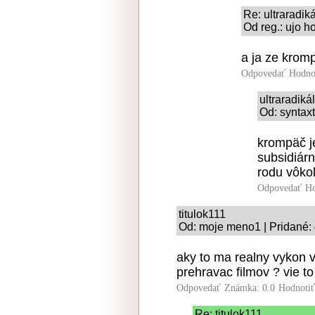
Re: ultraradiká
Od reg.: ujo h
a ja ze kromp
Odpovedať
Hodno
ultraradiká
Od: syntaxt
krompäč je
subsidiár
rodu vôko
Odpovedať
Ho
titulok111
Od: moje meno1 | Pridané: 
aky to ma realny vykon v 
prehravac filmov ? vie t
Odpovedať
Známka: 0.0
Hodnoti
Re: titulok111