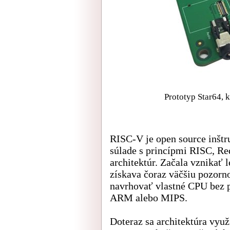
Prototyp Star64, k
RISC-V je open source inštr
súlade s princípmi RISC, Re
architektúr. Začala vznikať 
získava čoraz väčšiu pozorno
navrhovať vlastné CPU bez p
ARM alebo MIPS.
Doteraz sa architektúra vyu