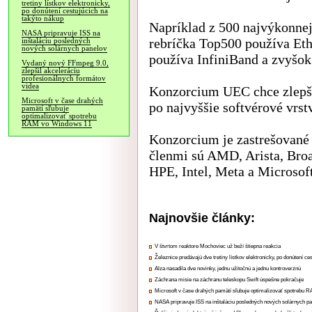
tretiny lístkov elektronicky,
po donútení cestujúcich na
takýto nákup
Napríklad z 500 najvýkonnej
NASA pripravuje ISS na
rebríčka Top500 používa Eth
inštaláciu posledných
nových solárnych panelov
používa InfiniBand a zvyšok 
Vydaný nový FFmpeg 9.0,
zlepšil akceleráciu
profesionálnych formátov
videa
Konzorcium UEC chce zlepšiť
Microsoft v čase drahých
po najvyššie softvérové vrst
pamätí sľubuje
optimalizovať spotrebu
RAM vo Windows 11
Konzorcium je zastrešované
členmi sú AMD, Arista, Bro
HPE, Intel, Meta a Microsoft
Najnovšie články:
V štvrtom reaktore Mochoviec už beží štiepna reakcia
Železnice predávajú dve tretiny lístkov elektronicky, po donútení ce
Alza nasadila dve novinky, jednu užitočnú a jednu kontroverznú
Záchrana misie na záchranu teleskopu Swift úspešne pokračuje
Microsoft v čase drahých pamätí sľubuje optimalizovať spotrebu
NASA pripravuje ISS na inštaláciu posledných nových solárnych p