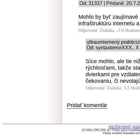
Od: 31337 | Pridané: 20.7.
Mohlo by byť zaujímavé a
infraštruktúru internetu 
Odpovedať
Známka: -5.0
Hodnoti
ultraumiernený praktici
Od: syntaxterrorXXX,. X
Síce mohlo, ale tie ni
rýchlosťami, takže s
dvierkami pre vzdiale
čekovaniu, či nevolajú 
Odpovedať
Známka: 3.3
Hodn
Pridať komentár
NÁVŠTEVNOSŤ
|
INZE
(C) 2004, 2005 DSL.sk | Všetky práva vyhradené
Všetky uvedené informácie sú b