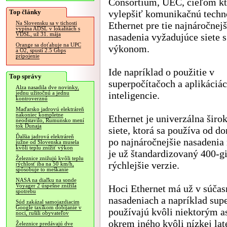
Consortium, UEC, cieľom kt
Top články
vylepšiť komunikačnú techn
Ethernet pre tie najnáročnejš
Na Slovensku sa v tichosti
vypína ADSL v lokalitách s
VDSL, už 31. mája
nasadenia vyžadujúce siete 
Orange sa doťahuje na UPC
výkonom.
a O2, spustí 2.5 Gbps
pripojenie
Ide napríklad o použitie v
Top správy
superpočítačoch a aplikáciá
Alza nasadila dve novinky,
inteligencie.
jednu užitočnú a jednu
kontroverznú
Maďarsko jadrovú elektráreň
nakoniec kompletne
Ethernet je univerzálna širo
neodstavilo, Rumunsko mení
tok Dunaja
siete, ktorá sa používa od d
Ďalšia jadrová elektráreň
po najnáročnejšie nasadenia 
južne od Slovenska musela
kvôli teplu znížiť výkon
je už štandardizovaný 400-gi
Železnice znižujú kvôli teplu
rýchlejšie verzie.
rýchlosť iba na 50 km/h,
spôsobuje to meškanie
NASA na diaľku na sonde
Voyager 2 úspešne znížila
Hoci Ethernet má už v súčasn
spotrebu
nasadeniach a napríklad supe
Súd zakázal samojazdiacim
Google taxíkom dobíjanie v
používajú kvôli niektorým a
noci, rušili obyvateľov
okrem iného kvôli nízkej lat
Železnice predávajú dve