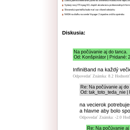
Ďalšia jadrová elektráreň južne od Slovenska musela kvôli teplu zn
Vydaný nový FFmpeg 9.0, zlepšil akceleráciu profesionálnych form
Slovenská sporiteľňa bude mať cez víkend odstávku
NASA na diaľku na sonde Voyager 2 úspešne znížila spotrebu
Diskusia:
Na počúvanie aj do tanca.
Od: Konšpirátor | Pridané: 
InfiniBand na každý veči
Odpovedať
Známka: 8.2
Hodnoti
Re: Na počúvanie aj do 
Od: tak_toto_teda_nie |
na vecierok potrebuje
a hlavne aby bolo sp
Odpovedať
Známka: -2.0
Hod
Re: Na počúvanie aj 