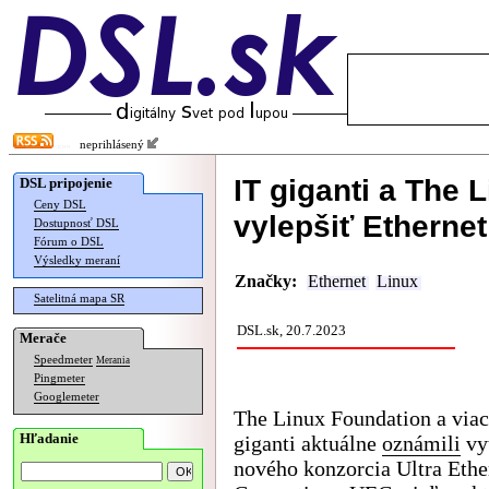
neprihlásený
IT giganti a The
DSL pripojenie
Ceny DSL
vylepšiť Etherne
Dostupnosť DSL
Fórum o DSL
Výsledky meraní
Značky:
Ethernet
Linux
Satelitná mapa SR
DSL.sk, 20.7.2023
Merače
Speedmeter
Merania
Pingmeter
Googlemeter
The Linux Foundation a viac
Hľadanie
giganti aktuálne
oznámili
vy
nového konzorcia Ultra Ethe