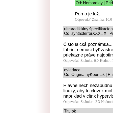
Od: Hemoroidy | Pri
Porno je lož.
Odpovedať
Známka: 10.0
ultraradikálny špecifikácio
Od: syntaxterrorXXX,. X | P
Čisto laická poznámka...
fabric, nemusí byť zast
priekazne práve najoptim
Odpovedať
Známka: 0.0
Hodnoti
ovladace
Od: OriginalnyKoumak | Pr
Hlavne nech nezabudnu vy
linuxy, aby to clovek m
napriklad v citrix hyperv
Odpovedať
Známka: -2.3
Hodnoti
Titulok