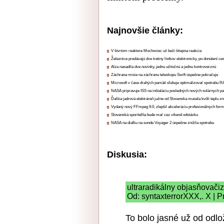
Najnovšie články:
V štvrtom reaktore Mochoviec už beží štiepna reakcia
Železnice predávajú dve tretiny lístkov elektronicky, po donútení ce
Alza nasadila dve novinky, jednu užitočnú a jednu kontroverznú
Záchrana misie na záchranu teleskopu Swift úspešne pokračuje
Microsoft v čase drahých pamätí sľubuje optimalizovať spotrebu
NASA pripravuje ISS na inštaláciu posledných nových solárnych p
Ďalšia jadrová elektráreň južne od Slovenska musela kvôli teplu zn
Vydaný nový FFmpeg 9.0, zlepšil akceleráciu profesionálnych form
Slovenská sporiteľňa bude mať cez víkend odstávku
NASA na diaľku na sonde Voyager 2 úspešne znížila spotrebu
Diskusia:
ultraradikálny objasňovač
Od: syntaxterrorXXX,. X | P
To bolo jasné už od odl