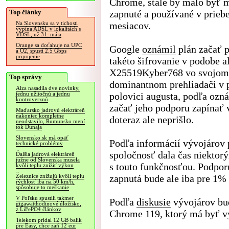
Chrome, stále by malo byť 
Top články
zapnuté a používané v prieb
mesiacov.
Na Slovensku sa v tichosti
vypína ADSL v lokalitách s
VDSL, už 31. mája
Orange sa doťahuje na UPC
Google
oznámil
plán začať 
a O2, spustí 2.5 Gbps
pripojenie
takéto šifrovanie v podobe 
X25519Kyber768 vo svojom
Top správy
dominantnom prehliadači v 
Alza nasadila dve novinky,
polovici augusta, podľa ozn
jednu užitočnú a jednu
kontroverznú
začať jeho podporu zapínať 
Maďarsko jadrovú elektráreň
nakoniec kompletne
doteraz ale neprišlo.
neodstavilo, Rumunsko mení
tok Dunaja
Slovensko.sk má opäť
Podľa informácií vývojárov
technické problémy
spoločnosť dala čas niektor
Ďalšia jadrová elektráreň
južne od Slovenska musela
s touto funkčnosťou. Podpor
kvôli teplu znížiť výkon
zapnutá bude ale iba pre 1% 
Železnice znižujú kvôli teplu
rýchlosť iba na 50 km/h,
spôsobuje to meškanie
V Poľsku spustili takmer
Podľa
diskusie
vývojárov bud
gigawatthodinové úložisko,
z LiFePO4 článkov
Chrome 119, ktorý má byť v
Telekom pridal 12 GB balík
pre Easy, chce zaň 12 eur