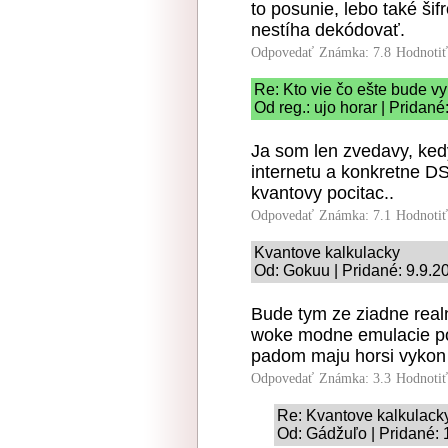
to posunie, lebo také ši
nestíha dekódovať.
Odpovedať
Známka: 7.8
Hodnoti
Re: Kto vie čo ešte bude v
Od reg.: ujo horar | Pridané
Ja som len zvedavy, kedy
internetu a konkretne D
kvantovy pocitac..
Odpovedať
Známka: 7.1
Hodnoti
Kvantove kalkulacky
Od: Gokuu | Pridané: 9.9.2
Bude tym ze ziadne realn
woke modne emulacie po
padom maju horsi vykon 
Odpovedať
Známka: 3.3
Hodnoti
Re: Kvantove kalkulack
Od: Gádžuľo | Pridané: 