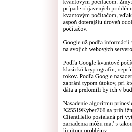
kvantovým počítačom. Zmysl
prípade objavených problém
kvantovým počítačom, vďak
aspoň doterajšiu úroveň odo
počítačov.
Google už podľa informácií 
na svojich webových serveroc
Podľa Google kvantové počít
klasickú kryptografiu, neprí
rokov. Podľa Google nasaden
zabráni typom útokov, pri kt
dáta a prelomili by ich v bud
Nasadenie algoritmu prinesie
X25519Kyber768 sa približne
ClientHello posielaná pri vy
zariadenia môžu mať s tako
limitom problémy.