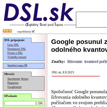
neprihlásený
Google posunul z
DSL pripojenie
Ceny DSL
odolného kvanto
Dostupnosť DSL
Fórum o DSL
Výsledky meraní
Značky:
šifrovanie
kvantové počít
Satelitná mapa SR
DSL.sk, 8.9.2023
Merače
Speedmeter
Merania
Pingmeter
Googlemeter
Spoločnosť Google posunula
Hľadanie
šifrovania odolného kvanto
počítačom vo svojom prehli