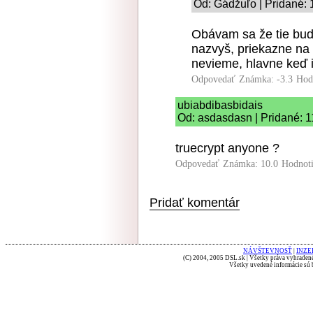
Od: Gádžuľo | Pridané: 
Obávam sa že tie bud
nazvyš, priekazne na 
nevieme, hlavne keď i
Odpovedať
Známka: -3.3
Hod
ubiabdibasbidais
Od: asdasdasn | Pridané: 1
truecrypt anyone ?
Odpovedať
Známka: 10.0
Hodnot
Pridať komentár
NÁVŠTEVNOSŤ
|
INZE
(C) 2004, 2005 DSL.sk | Všetky práva vyhradené
Všetky uvedené informácie sú b