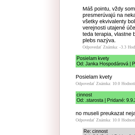
Máš pointu, vždy som 
presmerúvajú na neka
všetky ekvivalenty bo
verejnosti utajené úč
teda terapia, vlastne
plebs nazýva.
Odpovedať
Známka: -3.3
Hod
Posielam kvety
Od: Janka Hospodárová | P
Posielam kvety
Odpovedať
Známka: 10.0
Hodnot
cinnost
Od: .starosta | Pridané: 9.
no museli preukazat nej
Odpovedať
Známka: 10.0
Hodnot
Re: cinnost