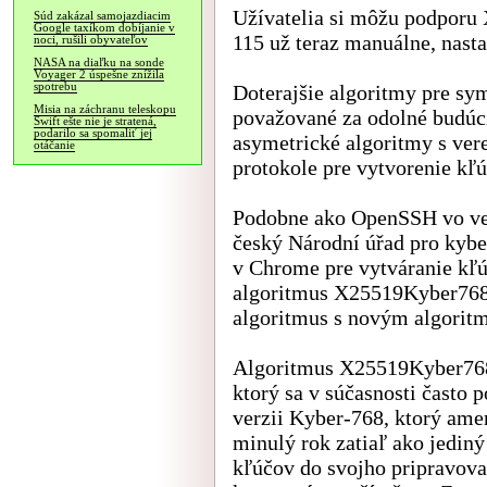
Užívatelia si môžu podpor
Súd zakázal samojazdiacim
Google taxíkom dobíjanie v
115 už teraz manuálne, nast
noci, rušili obyvateľov
NASA na diaľku na sonde
Voyager 2 úspešne znížila
spotrebu
Doterajšie algoritmy pre sym
Misia na záchranu teleskopu
považované za odolné budú
Swift ešte nie je stratená,
podarilo sa spomaliť jej
asymetrické algoritmy s ve
otáčanie
protokole pre vytvorenie kľú
Podobne ako OpenSSH vo ver
český Národní úřad pro kybe
v Chrome pre vytváranie kľ
algoritmus X25519Kyber768 
algoritmus s novým algori
Algoritmus X25519Kyber76
ktorý sa v súčasnosti často
verzii Kyber-768, ktorý ame
minulý rok zatiaľ ako jediný
kľúčov do svojho pripravova