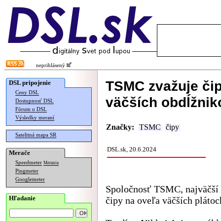
neprihlásený
TSMC zvažuje čip
DSL pripojenie
Ceny DSL
väčších obdĺžnik
Dostupnosť DSL
Fórum o DSL
Výsledky meraní
Značky:
TSMC
čipy
Satelitná mapa SR
DSL.sk, 20.6.2024
Merače
Speedmeter
Merania
Pingmeter
Googlemeter
Spoločnosť TSMC, najväčší n
Hľadanie
čipy na oveľa väčších pláto