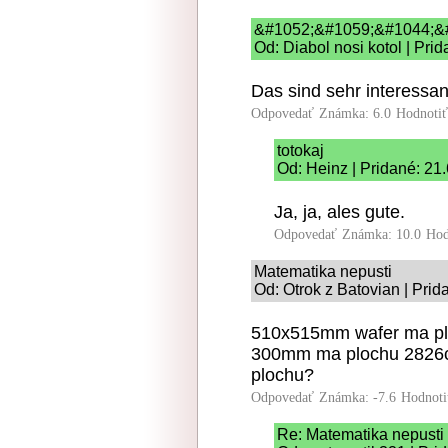
&#1052;&#1059;&#1044;
Od: Diabol nosi kotol | Pri
Das sind sehr interessan
Odpovedať
Známka: 6.0
Hodnoti
totokaj
Od: Heinz | Pridané: 21
Ja, ja, ales gute.
Odpovedať
Známka: 10.0
Hod
Matematika nepusti
Od: Otrok z Batovian | Prid
510x515mm wafer ma pl
300mm ma plochu 2826cm
plochu?
Odpovedať
Známka: -7.6
Hodnoti
Re: Matematika nepusti