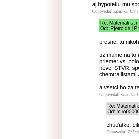
aj hypoteku mu sp
Odpovedať
Známka: 6.9
Re: Matematika n
Od: ;Pjetro de | 
presne, tu niko
uz mame na to aj
priemer vs. pol
novej STVR, spo
chemtrailistami 
a vsetci ho za 
Odpovedať
Známka: 6
Re: Matematik
Od: miro00000
chúďatko, bi
Odpovedať
Známk