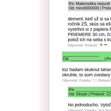
Re: Matematika nepusti
Od: miro0000000 | Prid
dement, keď už si sa 
ročník ZŠ, skús sa eš
vystrihni si z papier
PRIEMERE 30 cm, čo 
polož ich na seba s k
Odpovedať
Hodnotiť:
________________
Od: _______________ | Pri
toz hadam skuknut tahan
okruhle, to som zvedavy 
Odpovedať
Známka: 7.1
Hodnoti
Re: _______________
Od: Strojár | Pridané: 2
No jednoducho. Vytoči
Odpovedať
Známka: 10.0
Hod