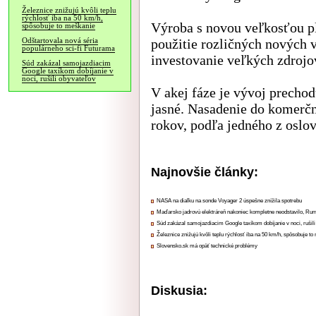
Železnice znižujú kvôli teplu
rýchlosť iba na 50 km/h,
Výroba s novou veľkosťou p
spôsobuje to meškanie
použitie rozličných nových 
Odštartovala nová séria
populárneho sci-fi Futurama
investovanie veľkých zdrojo
Súd zakázal samojazdiacim
Google taxíkom dobíjanie v
noci, rušili obyvateľov
V akej fáze je vývoj prechod
jasné. Nasadenie do komerčn
rokov, podľa jedného z oslov
Najnovšie články:
NASA na diaľku na sonde Voyager 2 úspešne znížila spotrebu
Maďarsko jadrovú elektráreň nakoniec kompletne neodstavilo, Ru
Súd zakázal samojazdiacim Google taxíkom dobíjanie v noci, rušili
Železnice znižujú kvôli teplu rýchlosť iba na 50 km/h, spôsobuje t
Slovensko.sk má opäť technické problémy
Diskusia: