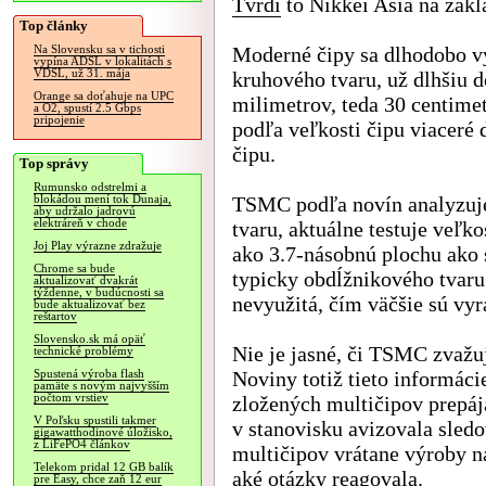
Tvrdí
to Nikkei Asia na zákl
Top články
Moderné čipy sa dlhodobo vy
Na Slovensku sa v tichosti
vypína ADSL v lokalitách s
VDSL, už 31. mája
kruhového tvaru, už dlhšiu 
Orange sa doťahuje na UPC
milimetrov, teda 30 centime
a O2, spustí 2.5 Gbps
pripojenie
podľa veľkosti čipu viaceré
čipu.
Top správy
Rumunsko odstrelmi a
TSMC podľa novín analyzuje
blokádou mení tok Dunaja,
aby udržalo jadrovú
elektráreň v chode
tvaru, aktuálne testuje veľ
Joj Play výrazne zdražuje
ako 3.7-násobnú plochu ako 
Chrome sa bude
typicky obdĺžnikového tvaru
aktualizovať dvakrát
týždenne, v budúcnosti sa
nevyužitá, čím väčšie sú vyr
bude aktualizovať bez
reštartov
Slovensko.sk má opäť
Nie je jasné, či TSMC zvažuj
technické problémy
Noviny totiž tieto informáci
Spustená výroba flash
pamäte s novým najvyšším
počtom vrstiev
zložených multičipov prepáj
V Poľsku spustili takmer
v stanovisku avizovala sled
gigawatthodinové úložisko,
z LiFePO4 článkov
multičipov vrátane výroby na
Telekom pridal 12 GB balík
aké otázky reagovala.
pre Easy, chce zaň 12 eur