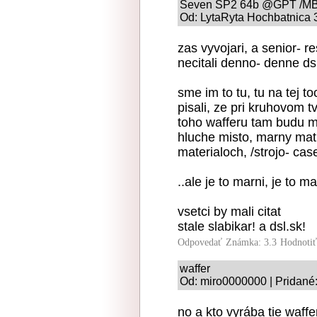
Seven SP2 64b @GPT /MB
Od: LytaRyta Hochbatnica 3
zas vyvojari, a senior- r
necitali denno- denne dsl
sme im to tu, tu na tej to
pisali, ze pri kruhovom 
toho wafferu tam budu mi
hluche misto, marny matri
materialoch, /strojo- cas
..ale je to marni, je to m
vsetci by mali citat
stale slabikar! a dsl.sk!
Odpovedať
Známka: 3.3
Hodnoti
waffer
Od: miro0000000 | Pridané
no a kto vyrába tie waf