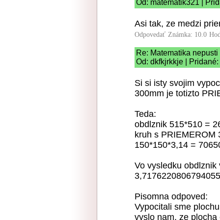
Od: matematik321 | Prid
Asi tak, ze medzi pri
Odpovedať
Známka: 10.0
Hod
Re: Matematika nepusti
Od: dkfkjrkkje | Pridané
Si si isty svojim vy
300mm je totizto PR
Teda:
obdlznik 515*510 =
kruh s PRIEMEROM
150*150*3,14 = 706
Vo vysledku obdlzni
3,71762208067940552
Pisomna odpoved:
Vypocitali sme plochu
vyslo nam, ze plocha o