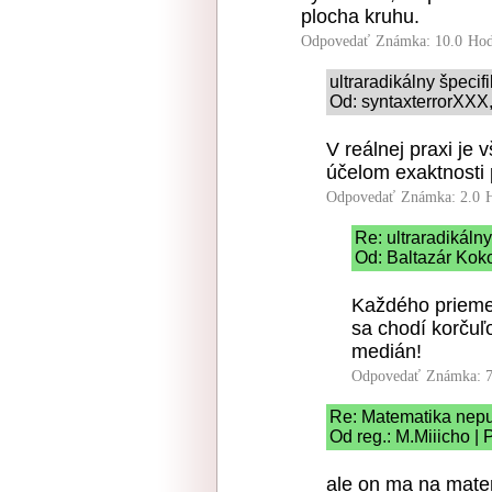
plocha kruhu.
Odpovedať
Známka: 10.0
Hod
ultraradikálny špeci
Od: syntaxterrorXXX,
V reálnej praxi je 
účelom exaktnosti
Odpovedať
Známka: 2.0
Re: ultraradikáln
Od: Baltazár Kok
Každého prieme
sa chodí korčuľ
medián!
Odpovedať
Známka: 7
Re: Matematika nepu
Od reg.: M.Miiicho | 
ale on ma na mate