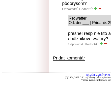
pôdorysom?
Odpovedať
Hodnotiť:
Re: waffer
Od: den___ | Pridané: 2
presne! resp nie kto a
obdlznikove wafery?
Odpovedať
Hodnotiť:
Pridať komentár
NÁVŠTEVNOSŤ
|
INZE
(C) 2004, 2005 DSL.sk | Všetky práva vyhradené
Všetky uvedené informácie sú b