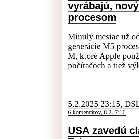
vyrábajú, nov
procesom
Minulý mesiac už od
generácie M5 proce
M, ktoré Apple použ
počítačoch a tiež vý
5.2.2025 23:15, DS
6 komentárov, 8.2. 7:16
USA zavedú cl