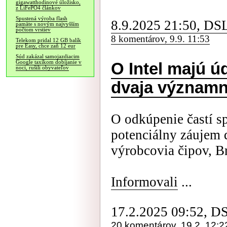
gigawatthodinové úložisko,
z LiFePO4 článkov
Spustená výroba flash
8.9.2025 21:50, DS
pamäte s novým najvyšším
počtom vrstiev
8 komentárov, 9.9. 11:53
Telekom pridal 12 GB balík
pre Easy, chce zaň 12 eur
Súd zakázal samojazdiacim
Google taxíkom dobíjanie v
O Intel majú ú
noci, rušili obyvateľov
dvaja významn
O odkúpenie častí sp
potenciálny záujem 
výrobcovia čipov, 
Informovali
...
17.2.2025 09:52, D
20 komentárov, 19.2. 12:2