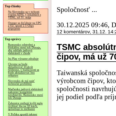
Top články
Spoločnosť ...
Na Slovensku sa v tichosti
vypína ADSL v lokalitách s
VDSL, už 31. mája
30.12.2025 09:46, 
Orange sa doťahuje na UPC
a O2, spustí 2.5 Gbps
pripojenie
12 komentárov, 31.12. 14:
Top správy
TSMC absolútn
Rumunsko odstrelmi a
blokádou mení tok Dunaja,
aby udržalo jadrovú
elektráreň v chode
čipov, má už 
Joj Play výrazne zdražuje
Chrome sa bude
aktualizovať dvakrát
týždenne, v budúcnosti sa
Taiwanská spoločno
bude aktualizovať bez
reštartov
výrobcom čipov, ktor
Slovensko.sk má opäť
technické problémy
spoločnosti navrhuj
Maďarsko jadrovú elektráreň
nakoniec kompletne
jej podiel podľa prí
neodstavilo, Rumunsko mení
tok Dunaja
Železnice znižujú kvôli teplu
rýchlosť iba na 50 km/h,
spôsobuje to meškanie
V Poľsku spustili takmer