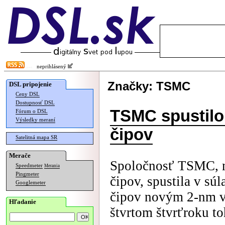
neprihlásený
Značky: TSMC
DSL pripojenie
Ceny DSL
Dostupnosť DSL
TSMC spustil
Fórum o DSL
Výsledky meraní
čipov
Satelitná mapa SR
Merače
Spoločnosť TSMC, n
Speedmeter
Merania
Pingmeter
čipov, spustila v s
Googlemeter
čipov novým 2-nm 
Hľadanie
štvrtom štvrťroku to