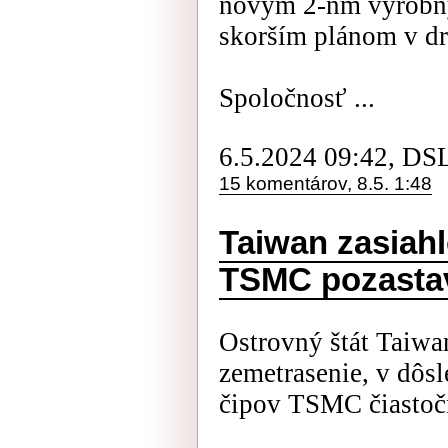
novým 2-nm výrobn
skorším plánom v dr
Spoločnosť ...
6.5.2024 09:42, DS
15 komentárov, 8.5. 1:48
Taiwan zasiahl
TSMC pozastav
Ostrovný štát Taiwan
zemetrasenie, v dô
čipov TSMC čiastočn