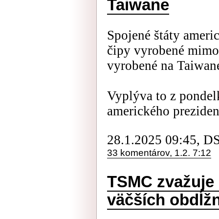
Taiwane
Spojené štáty ameri
čipy vyrobené mimo
vyrobené na Taiwan
Vyplýva to z ponde
amerického prezident
28.1.2025 09:45, D
33 komentárov, 1.2. 7:12
TSMC zvažuje 
väčších obdĺž