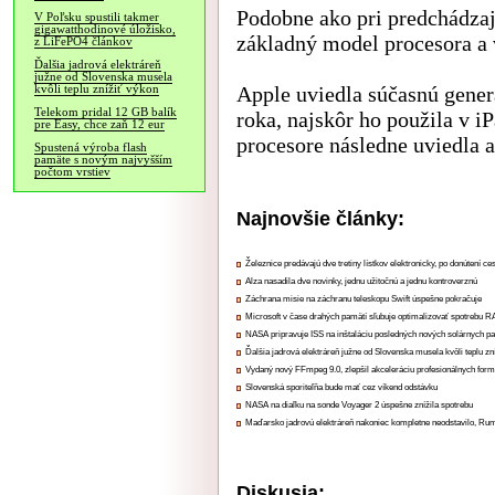
Podobne ako pri predchádzaj
V Poľsku spustili takmer
gigawatthodinové úložisko,
základný model procesora a 
z LiFePO4 článkov
Ďalšia jadrová elektráreň
južne od Slovenska musela
Apple uviedla súčasnú gene
kvôli teplu znížiť výkon
Telekom pridal 12 GB balík
roka, najskôr ho použila v 
pre Easy, chce zaň 12 eur
procesore následne uviedla 
Spustená výroba flash
pamäte s novým najvyšším
počtom vrstiev
Najnovšie články:
Železnice predávajú dve tretiny lístkov elektronicky, po donútení ce
Alza nasadila dve novinky, jednu užitočnú a jednu kontroverznú
Záchrana misie na záchranu teleskopu Swift úspešne pokračuje
Microsoft v čase drahých pamätí sľubuje optimalizovať spotrebu
NASA pripravuje ISS na inštaláciu posledných nových solárnych p
Ďalšia jadrová elektráreň južne od Slovenska musela kvôli teplu zn
Vydaný nový FFmpeg 9.0, zlepšil akceleráciu profesionálnych form
Slovenská sporiteľňa bude mať cez víkend odstávku
NASA na diaľku na sonde Voyager 2 úspešne znížila spotrebu
Maďarsko jadrovú elektráreň nakoniec kompletne neodstavilo, Ru
Diskusia: