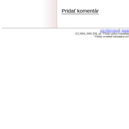
Pridať komentár
NÁVŠTEVNOSŤ
|
INZE
(C) 2004, 2005 DSL.sk | Všetky práva vyhradené
Všetky uvedené informácie sú b