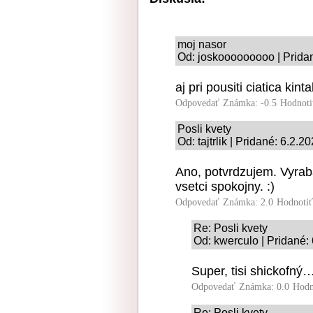
moj nasor
Od: joskooooooooo | Pridan
aj pri pousiti ciatica ki
Odpovedať
Známka: -0.5
Hodnoti
Posli kvety
Od: tajtrlik | Pridané: 6.2.2
Ano, potvrdzujem. Vyrab
vsetci spokojny. :)
Odpovedať
Známka: 2.0
Hodnoti
Re: Posli kvety
Od: kwerculo | Pridané:
Super, tisi shickofný
Odpovedať
Známka: 0.0
Hodn
Re: Posli kvety