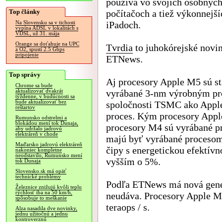
používa vo svojich osobnýc
Top články
počítačoch a tiež výkonnejší
iPadoch.
Na Slovensku sa v tichosti
vypína ADSL v lokalitách s
VDSL, už 31. mája
Orange sa doťahuje na UPC
Tvrdia
to juhokórejské novi
a O2, spustí 2.5 Gbps
pripojenie
ETNews.
Top správy
Aj procesory Apple M5 sú st
Chrome sa bude
vyrábané 3-nm výrobným p
aktualizovať dvakrát
týždenne, v budúcnosti sa
bude aktualizovať bez
spoločnosti TSMC ako Apple
reštartov
proces. Kým procesory App
Rumunsko odstrelmi a
blokádou mení tok Dunaja,
procesory M4 sú vyrábané 
aby udržalo jadrovú
elektráreň v chode
majú byť vyrábané procesom
Maďarsko jadrovú elektráreň
čipy s energetickou efektí
nakoniec kompletne
neodstavilo, Rumunsko mení
vyšším o 5%.
tok Dunaja
Slovensko.sk má opäť
technické problémy
Podľa ETNews má nová gener
Železnice znižujú kvôli teplu
rýchlosť iba na 50 km/h,
neudáva. Procesory Apple M
spôsobuje to meškanie
teraops / s.
Alza nasadila dve novinky,
jednu užitočnú a jednu
kontroverznú