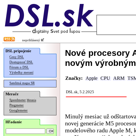
neprihlásený
Nové procesory A
DSL pripojenie
Ceny DSL
novým výrobným
Dostupnosť DSL
Fórum o DSL
Výsledky meraní
Značky:
Apple
CPU
ARM
TS
Satelitná mapa SR
DSL.sk, 5.2.2025
Merače
Speedmeter
Merania
Pingmeter
Googlemeter
Minulý mesiac už odštartova
Hľadanie
novej generácie M5 proceso
modelového radu Apple M, k