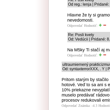
Od reg.: lenja | Pridané
Hlavne že ty si gramo
nevedomosti.
Odpovedať
Hodnotiť:
Re: Posli kvety
Od: Vedúcii | Pridané: 8
Na M5ky Ti stačí aj m
Odpovedať
Hodnotiť:
ultraumiernený prakticizmu
Od: syntaxterrorXXX, . Y | 
Pritom starým by stačilo
hotové. Veď to sa ani s 
10% priekazne nevyplatí.
muselo predávať rádovo 
procesov redukovali emis
Odpovedať
Známka: -4.3
Hodnoti