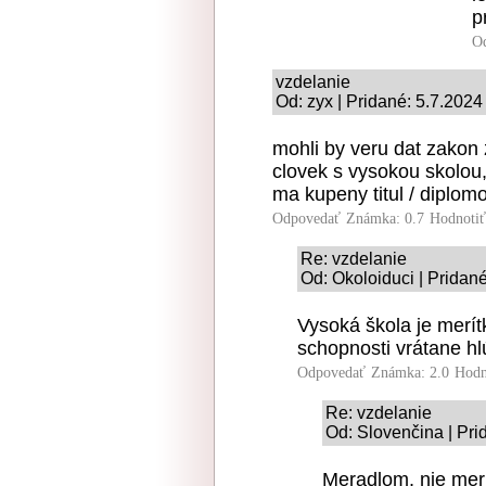
p
O
vzdelanie
Od: zyx | Pridané: 5.7.2024
mohli by veru dat zakon
clovek s vysokou skolou,
ma kupeny titul / diplomo
Odpovedať
Známka: 0.7
Hodnoti
Re: vzdelanie
Od: Okoloiduci | Pridan
Vysoká škola je merít
schopnosti vrátane hl
Odpovedať
Známka: 2.0
Hodn
Re: vzdelanie
Od: Slovenčina | Pri
Meradlom, nie mer