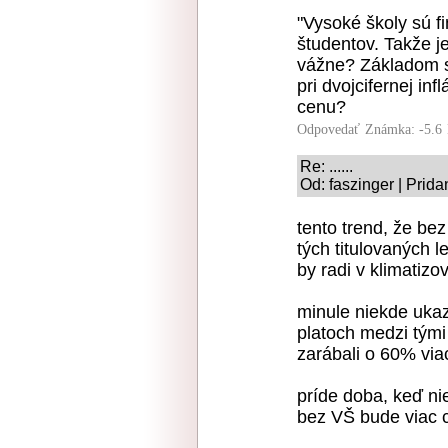
"Vysoké školy sú f
študentov. Takže je
vážne? Základom s
pri dvojcifernej in
cenu?
Odpovedať
Známka: -5.6
Re: ......
Od: faszinger | Prid
tento trend, že bez 
tých titulovaných 
by radi v klimatiz
minule niekde ukazo
platoch medzi tými
zarábali o 60% viac
príde doba, keď nie
bez VŠ bude viac 