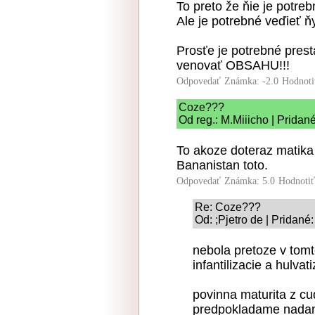
To preto že ňie je potre
Ale je potrebné veďieť ň
Prosťe je potrebné pre
venovať OBSAHU!!!
Odpovedať
Známka: -2.0
Hodnoti
Coze???
Od reg.: M.Miiicho | Pridan
To akoze doteraz matika
Bananistan toto.
Odpovedať
Známka: 5.0
Hodnoti
Re: Coze???
Od: ;Pjetro de | Pridané
nebola pretoze v tom
infantilizacie a hulvati
povinna maturita z c
predpokladame nadan