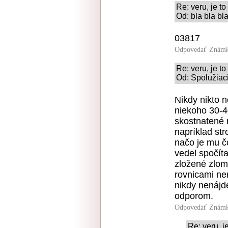
Re: veru, je to
Od: bla bla bl
03817
Odpovedať
Známk
Re: veru, je to
Od: Spolužiaci
Nikdy nikto n
niekoho 30-4
skostnatené m
napríklad str
načo je mu čo
vedel spočít
zložené zlomk
rovnicami ne
nikdy nenájde
odporom.
Odpovedať
Známk
Re: veru, j