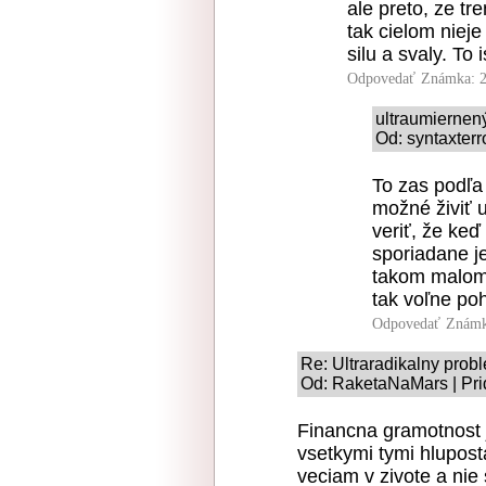
ale preto, ze tr
tak cielom nieje
silu a svaly. To
Odpovedať
Známka: 2
ultraumiernen
Od: syntaxterr
To zas podľa 
možné živiť u
veriť, že keď
sporiadane j
takom malom 
tak voľne po
Odpovedať
Známk
Re: Ultraradikalny prob
Od: RaketaNaMars | Pri
Financna gramotnost j
vsetkymi tymi hlupos
veciam v zivote a nie