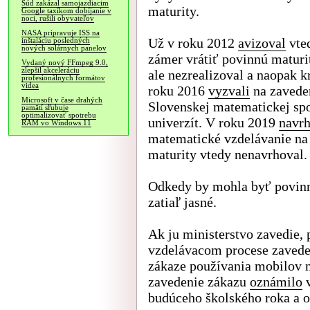
Súd zakázal samojazdiacim
maturity.
Google taxíkom dobíjanie v
noci, rušili obyvateľov
NASA pripravuje ISS na
Už v roku 2012
avizoval
vted
inštaláciu posledných
nových solárnych panelov
zámer vrátiť povinnú maturi
Vydaný nový FFmpeg 9.0,
zlepšil akceleráciu
ale nezrealizoval a naopak k
profesionálnych formátov
videa
roku 2016
vyzvali
na zaveden
Microsoft v čase drahých
Slovenskej matematickej sp
pamätí sľubuje
optimalizovať spotrebu
univerzít. V roku 2019
navrh
RAM vo Windows 11
matematické vzdelávanie na 
maturity vtedy nenavrhoval.
Odkedy by mohla byť povinn
zatiaľ jasné.
Ak ju ministerstvo zavedie,
vzdelávacom procese zavede
zákaze používania mobilov n
zavedenie zákazu
oznámilo
v
budúceho školského roka a o