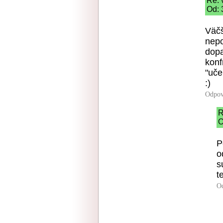
Re: 
Od: 
Väčš
nepo
dopa
konf
"uče
:)
Odpov
R
O
P
o
s
t
O