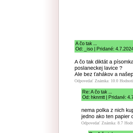
A čo tak ...
Od: _iso | Pridané: 4.7.202
A čo tak diktát a písom
poslaneckej lavice ?
Ale bez ťahákov a naše
Odpovedať
Známka: 10.0
Hodnot
Re: A čo tak ...
Od: hknmtt | Pridané: 4
nema polka z nich ku
jedno ako ten papier 
Odpovedať
Známka: 8.7
Hodn