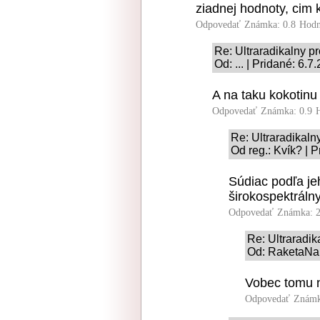
ziadnej hodnoty, cim k
Odpovedať
Známka: 0.8
Hodn
Re: Ultraradikalny 
Od: ... | Pridané: 6.
A na taku kokotinu 
Odpovedať
Známka: 0.9
Re: Ultraradikal
Od reg.: Kvík? | 
Súdiac podľa je
širokospektrálny
Odpovedať
Známka: 2
Re: Ultraradi
Od: RaketaNaM
Vobec tomu n
Odpovedať
Známk