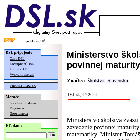
neprihlásený
Ministerstvo ško
DSL pripojenie
Ceny DSL
povinnej maturit
Dostupnosť DSL
Fórum o DSL
Výsledky meraní
Značky:
školstvo
Slovensko
Satelitná mapa SR
DSL.sk, 4.7.2024
Merače
Speedmeter
Merania
Pingmeter
Googlemeter
Ministerstvo školstva zvažu
Hľadanie
zavedenie povinnej maturity
matematiky. Minister Tomáš