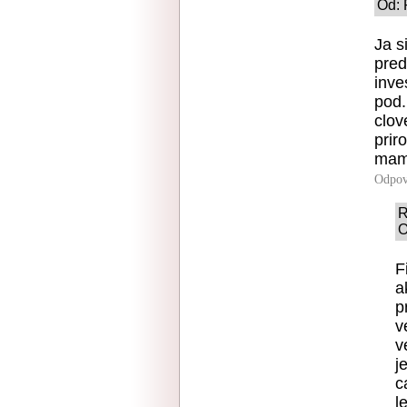
Od: 
Ja s
pred
inve
pod.
clov
prir
mam 
Odpov
R
O
F
a
p
v
v
j
c
l