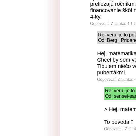
preliezajú ročníkmi
financovanie škôl n
4-ky.
Odpovedať
Známka: 4.1
Re: veru, je to po
Od: Berg | Pridan
Hej, matematika 
Chcel by som ve
Tipujem niečo v
puberťákmi.
Odpovedať
Známka: -
Re: veru, je to
Od: sensei-san
> Hej, matema
To povedal?
Odpovedať
Známk