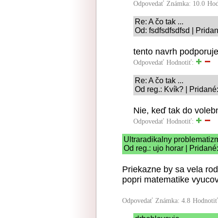
Odpovedať
Známka: 10.0
Hod
Re: A čo tak ...
Od: fsdfsdfsdfsd | Prida
tento navrh podporuj
Odpovedať
Hodnotiť:
Re: A čo tak ...
Od reg.: Kvík? | Pridané
Nie, keď tak do volebn
Odpovedať
Hodnotiť:
Ultraradikalny problematiz
Od reg.: ujo horar | Pridan
Priekazne by sa vela rod
popri matematike vyucova
Odpovedať
Známka: 4.8
Hodnoti