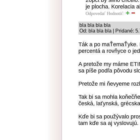
20pct by silno chcelo.
je plocha. Korelacia 
Odpovedať
Hodnotiť:
bla bla bla bla
Od: bla bla bla | Pridané: 5
Ták a po maŤemaŤyke. Kď
percentá a rovňyce o je
A pretože my máme ETI
sa píše podľa pôvodu sl
Pretože mi ňevyeme rozl
Tak bi sa mohla koňečň
česká, laťynská, grécska
Kďe bi sa použývalo pros
tam kďe sa aj vyslovujú.