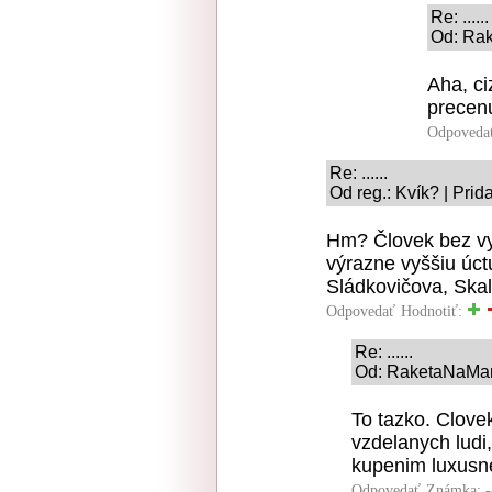
Re: ......
Od: Rak
Aha, ci
precenu
Odpoveda
Re: ......
Od reg.: Kvík? | Pri
Hm? Človek bez vy
výrazne vyššiu úct
Sládkovičova, Skal
Odpovedať
Hodnotiť:
Re: ......
Od: RaketaNaMars
To tazko. Clovek
vzdelanych ludi,
kupenim luxusne
Odpovedať
Známka: -