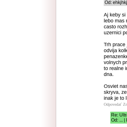
Od: ehkjhkj
Aj keby si
lebo mas n
casto rozh
uzernici p
Trh prace 
odvija ko
penazenke 
volnych pr
to realne 
dna.
Osviet na
skryva, z
inak je to
Odpovedať
Zn
Re: Ult
Od: ... 