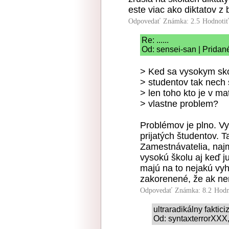
este viac ako diktatov z 
Odpovedať
Známka: 2.5
Hodnoti
Re: ......
Od: sensei-san | Pridan
> Ked sa vysokym sk
> studentov tak nech 
> len toho kto je v m
> vlastne problem?
Problémov je plno. V
prijatých študentov. T
Zamestnávatelia, naj
vysokú školu aj keď j
majú na to nejakú vyh
zakorenené, že ak nem
Odpovedať
Známka: 8.2
Hodn
ultraradikálny faktic
Od: syntaxterrorXXX, 