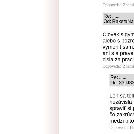
Odpovedať
Známk
Re: ......
Od: RaketaNaM
Clovek s gym
alebo s pozre
vymenit sam.
ani s a prave
cisla za prac
Odpovedať
Známk
Re: ......
Od: 33jkl33
Len sa toľ
nezávislá
spraviť si
čo zakrúca
medzi bit
Odpovedať
Ho