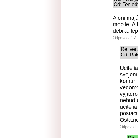
Od: Ten od
A oni maj
mobile. A 
debila, le
Odpovedať
Zn
Re: veru
Od: Rak
Uciteli
svojom
komunik
vedomo
vyjadro
nebudu 
uciteli
postacu
Ostatne
Odpoveda