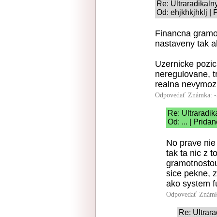
Re: Ultraradikal
Od: ehjkhkjhklj |
Financna gramotn
nastaveny tak
Uzernicke pozic
neregulovane, tr
realna nevymozi
Odpovedať
Známka: -
Re: Ultraradi
Od: ... | Prida
No prave nie 
tak ta nic z 
gramotnostou 
sice pekne, z
ako system f
Odpovedať
Známk
Re: Ultrar