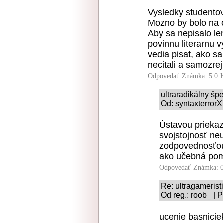
Vysledky studentov
Mozno by bolo na c
Aby sa nepisalo le
povinnu literarnu 
vedia pisat, ako sa
necitali a samozrej
Odpovedať
Známka: 5.0
ultraradikálny šp
Od: syntaxterrorX
Ústavou prieka
svojstojnosť ne
zodpovednosťou
ako učebná po
Odpovedať
Známka: 0
Re: ultragamerist
Od reg.: roob_ | 
ucenie basnicie