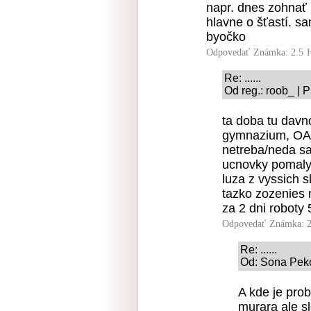
napr. dnes zohnať 
hlavne o šťastí. sa
byočko
Odpovedať
Známka: 2.5
Re: ......
Od reg.: roob_ | 
ta doba tu davno
gymnazium, OA 
netreba/neda sa
ucnovky pomaly
luza z vyssich s
tazko zozenies
za 2 dni roboty 
Odpovedať
Známka: 2
Re: ......
Od: Sona Peko
A kde je pr
murara ale sl