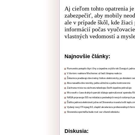
Aj cieľom tohto opatrenia je
zabezpečiť, aby mobily neod
ale v prípade škôl, kde žiac
informácií počas vyučovacie
vlastných vedomostí a mysle
Najnovšie články:
Rumunsko potopilo štyri člny a úspešne zvýšilo tok Dunaja k jadrov
V štvrtom reaktore Mochoviec už beží štiepna reakcia
Železnice predávajú dve tretiny lístkov elektronicky, po donútení ce
Alza nasadila dve novinky, jednu užitočnú a jednu kontroverznú
Záchrana misie na záchranu teleskopu Swift úspešne pokračuje
Microsoft v čase drahých pamätí sľubuje optimalizovať spotrebu
NASA pripravuje ISS na inštaláciu posledných nových solárnych p
Ďalšia jadrová elektráreň južne od Slovenska musela kvôli teplu zn
Vydaný nový FFmpeg 9.0, zlepšil akceleráciu profesionálnych form
Slovenská sporiteľňa bude mať cez víkend odstávku
Diskusia: