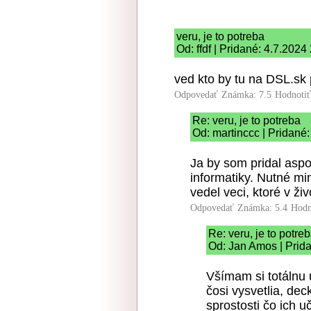
veru, je to potreba
Od: ffdf | Pridané: 4.7.2024
ved kto by tu na DSL.sk
Odpovedať
Známka: 7.5
Hodnoti
Re: veru, je to potreba
Od: martinccc | Pridané:
Ja by som pridal asp
informatiky. Nutné m
vedel veci, ktoré v živ
Odpovedať
Známka: 5.4
Hodn
Re: veru, je to potre
Od: Jan Amos | Prida
Všímam si totálnu
čosi vysvetlia, dec
sprostosti čo ich u