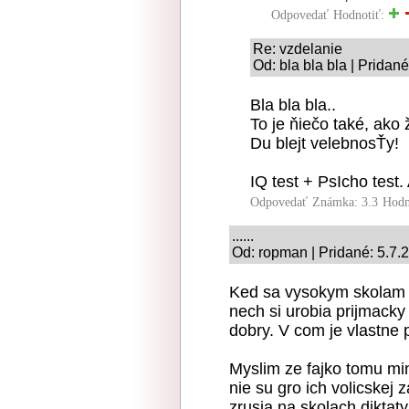
Odpovedať
Hodnotiť:
Re: vzdelanie
Od: bla bla bla | Pridan
Bla bla bla..
To je ňiečo také, ako
Du blejt velebnosŤy!
IQ test + PsIcho test
Odpovedať
Známka: 3.3
Hodn
......
Od: ropman | Pridané: 5.7.
Ked sa vysokym skolam 
nech si urobia prijmacky
dobry. V com je vlastne
Myslim ze fajko tomu min
nie su gro ich volicskej
zrusia na skolach diktaty