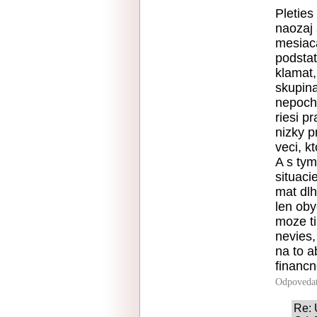
Pleties
naozaj 
mesiaca
podstat
klamat,
skupina
nepocho
riesi p
nizky p
veci, k
A s tym
situaci
mat dlh
len oby
moze t
nevies,
na to a
financ
Odpoveda
Re: 