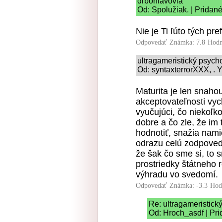
drbohlavovia
Od: Spolužiak. | Pridané
Nie je Ti ľúto tých pr
Odpovedať
Známka: 7.8
Hodn
ultragameristický psych
Od: syntaxterrorXXX, . Y
Maturita je len snahou
akceptovateľnosti vyc
vyučujúci, čo niekoľko
dobre a čo zle, že im 
hodnotiť, snažia nami
odrazu celú zodpoved
že šak čo sme si, to s
prostriedky štátneho 
výhradu vo svedomí.
Odpovedať
Známka: -3.3
Hod
Re: ultragameristick
Od: Hroch_asdf | Pri