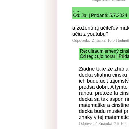
.....
Od: Ja. | Pridané: 5.7.2024
a zoženú aj učiteľov mat
učia z youtubu?
Odpovedať
Známka: 10.0
Hodnot
Re: ultraumiernený cins
Od reg.: ujo horar | Pri
Ziadne take ze zhanat
decka stiahnu cinsku 
ich bude ucit tajomst
predsa dobri. A tymto
ranou, pretoze ta cins
decka sa tak aspon nau
matematike a cinstine
decka budu musiet pr
znaky v tej matematick
Odpovedať
Známka: 7.5
Hodn