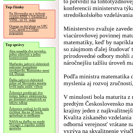
to potvrdil na tohtotýždňove
Top články
konferencii ministerstva týk
stredoškolského vzdelávania
Na Slovensku sa v tichosti
vypína ADSL v lokalitách s
VDSL, už 31. mája
Orange sa doťahuje na UPC
Ministerstvo zvažuje zavede
a O2, spustí 2.5 Gbps
pripojenie
viacúrovňovej povinnej matu
matematiky, keď by napríkla
Top správy
so záujmom ďalej študovať 
Alza nasadila dve novinky,
prírodovedné odbory mohli 
jednu užitočnú a jednu
kontroverznú
náročnejšiu tažšiu úroveň ma
Maďarsko jadrovú elektráreň
nakoniec kompletne
neodstavilo, Rumunsko mení
tok Dunaja
Podľa ministra matematika d
Ďalšia jadrová elektráreň
myslenia aj rozvoj zručností
južne od Slovenska musela
kvôli teplu znížiť výkon
Železnice predávajú dve
V minulosti bola maturita z
tretiny lístkov elektronicky,
po donútení cestujúcich na
predtým Československo malo
takýto nákup
Železnice znižujú kvôli teplu
krajiny jeden z najkvalitnejš
rýchlosť iba na 50 km/h,
spôsobuje to meškanie
Kvalita získaného vzdelania
NASA na diaľku na sonde
odborná verejnosť vrátane n
Voyager 2 úspešne znížila
spotrebu
vyzýva na skvalitnenie výuč