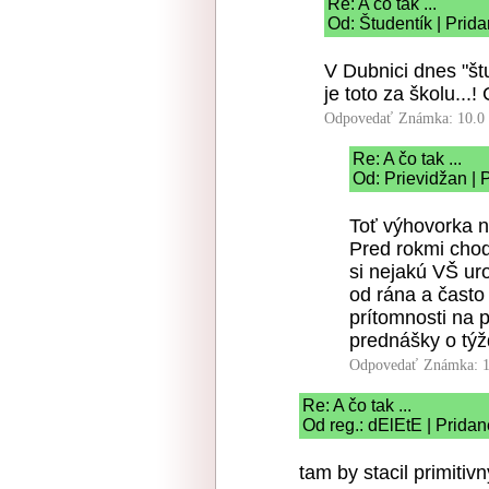
Re: A čo tak ...
Od: Študentík | Prid
V Dubnici dnes "št
je toto za školu...! 
Odpovedať
Známka: 10.0
Re: A čo tak ...
Od: Prievidžan | 
Toť výhovorka n
Pred rokmi chodi
si nejakú VŠ uro
od rána a často
prítomnosti na 
prednášky o týž
Odpovedať
Známka: 1
Re: A čo tak ...
Od reg.: dElEtE | Pridan
tam by stacil primitiv