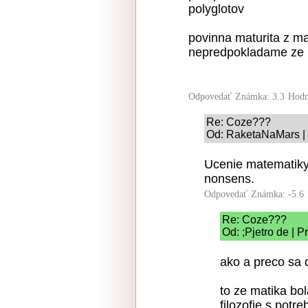
polyglotov
povinna maturita z m
nepredpokladame ze 
Odpovedať
Známka: 3.3
Hodn
Re: Coze???
Od: RaketaNaMars | 
Ucenie matematiky 
nonsens.
Odpovedať
Známka: -5.6
Re: Coze???
Od: ;Pjetro de | 
ako a preco sa 
to ze matika bo
filozofie s potr