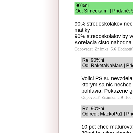
90%ni
Od: Simecka ml | Pridané: 
90% stredoskolakov nech
matiky
90% stredoskolalov by v
Korelacia cisto nahodna
Odpovedať
Známka: 5.6
Hodnoti
Re: 90%ni
Od: RaketaNaMars | Pri
Volici PS su nevzdela
ktorym sa nic nechce r
pohlavia. Pokazene g
Odpovedať
Známka: 2.9
Hodn
Re: 90%ni
Od reg.: MackoPu1 | Pri
10 pct chce maturovat,