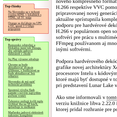
nového kompresného formát
Top články
H.266 respektíve VVC pom
pripravovanej novej generác
Na Slovensku sa v tichosti
vypína ADSL v lokalitách s
VDSL, už 31. mája
aktuálne sprístupnila kompl
Orange sa doťahuje na UPC
podporu pre hardvérové dek
a O2, spustí 2.5 Gbps
pripojenie
H.266 v populárnom open so
softvéri pre prácu s multim
Top správy
FFmpeg používanom aj mn
Rumunsko odstrelmi a
inými softvérmi.
blokádou mení tok Dunaja,
aby udržalo jadrovú
elektráreň v chode
Joj Play výrazne zdražuje
Podpora hardvérového dekód
Chrome sa bude
grafike novej architektúry Xe
aktualizovať dvakrát
týždenne, v budúcnosti sa
procesorov Intelu s kódový
bude aktualizovať bez
reštartov
ktoré majú byť dostupné v to
Slovensko.sk má opäť
pri predstavení Lunar Lake v
technické problémy
Spustená výroba flash
pamäte s novým najvyšším
počtom vrstiev
Ako sme informovali v
tomt
Železnice znižujú kvôli teplu
verziu knižnice libva 2.22.
rýchlosť iba na 50 km/h,
spôsobuje to meškanie
ktorej pridal rozhranie pre
Maďarsko jadrovú elektráreň
nakoniec kompletne