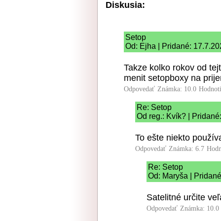
Diskusia:
Setop
Od: Ejha | Pridané: 17.7.20
Takze kolko rokov od tej
menit setopboxy na prij
Odpovedať
Známka: 10.0
Hodnot
Re: Setop
Od reg.: Kvík? | Pridané
To ešte niekto použív
Odpovedať
Známka: 6.7
Hodn
Re: Setop
Od: Maryša | Pridané
Satelitné určite veľ
Odpovedať
Známka: 10.0