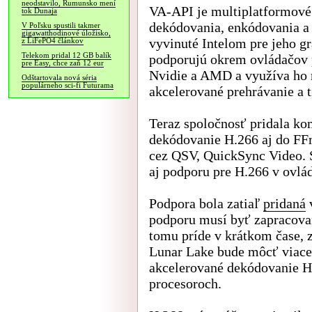
neodstavilo, Rumunsko mení
VA-API je multiplatformové
tok Dunaja
dekódovania, enkódovania a
V Poľsku spustili takmer
gigawatthodinové úložisko,
vyvinuté Intelom pre jeho g
z LiFePO4 článkov
Telekom pridal 12 GB balík
podporujú okrem ovládačov p
pre Easy, chce zaň 12 eur
Nvidie a AMD a využíva ho 
Odštartovala nová séria
populárneho sci-fi Futurama
akcelerované prehrávanie a 
Teraz spoločnosť pridala ko
dekódovanie H.266 aj do FF
cez QSV, QuickSync Video. 
aj podporu pre H.266 v ovlád
Podpora bola zatiaľ
pridaná
v
podporu musí byť zapracova
tomu príde v krátkom čase, 
Lunar Lake bude môcť viace
akcelerované dekódovanie H
procesoroch.