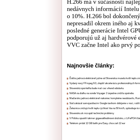
H.266 má v súčasnosti najle
nedávnych informácií Intelu
o 10%. H.266 bol dokončený v
nepresadil okrem iného aj k
posledné generácie Intel G
podporujú už aj hardvérové 
VVC začne Intel ako prvý po
Najnovšie články:
Ďalšia jadrová elektráreň južne od Slovenska musela kvôli teplu zn
Vydaný nový FFmpeg 9.0, zlepšil akceleráciu profesionálnych form
Slovenská sporiteľňa bude mať cez víkend odstávku
NASA na diaľku na sonde Voyager 2 úspešne znížila spotrebu
Maďarsko jadrovú elektráreň nakoniec kompletne neodstavilo, Ru
Súd zakázal samojazdiacim Google taxíkom dobíjanie v noci, rušili
Železnice znižujú kvôli teplu rýchlosť iba na 50 km/h, spôsobuje t
Slovensko.sk má opäť technické problémy
V Poľsku spustili takmer gigawatthodinové úložisko, z LiFePO4 čl
Telekom pridal 12 GB balík pre Easy, chce zaň 12 eur