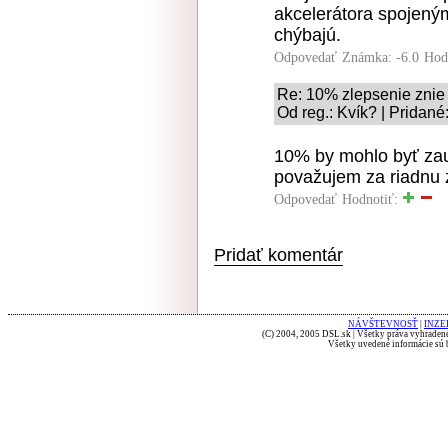
akcelerátora spojený
chýbajú.
Odpovedať
Známka: -6.0
Hod
Re: 10% zlepsenie znie 
Od reg.: Kvík? | Pridané
10% by mohlo byť zauj
považujem za riadnu 
Odpovedať
Hodnotiť:
Pridať komentár
NÁVŠTEVNOSŤ
|
INZE
(C) 2004, 2005 DSL.sk | Všetky práva vyhradené
Všetky uvedené informácie sú b