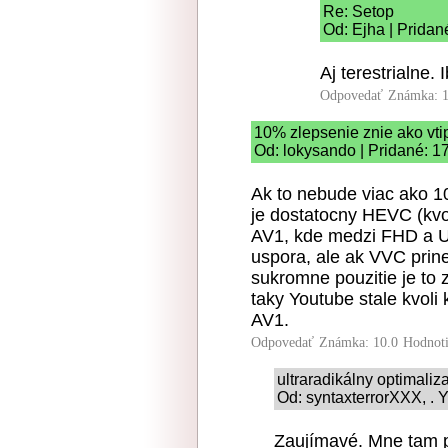
Re: Setop
Od: Ejha | Pridan
Aj terestrialne.
Odpovedať
Známka: 1
10% zlepsenie znie ako vti
Od: lokysando | Pridané: 1
Ak to nebude viac ako 1
je dostatocny HEVC (kvol
AV1, kde medzi FHD a U
uspora, ale ak VVC prin
sukromne pouzitie je to z
taky Youtube stale kvoli
AV1.
Odpovedať
Známka: 10.0
Hodnot
ultraradikálny optimaliz
Od: syntaxterrorXXX, . Y
Zaujímavé. Mne tam 