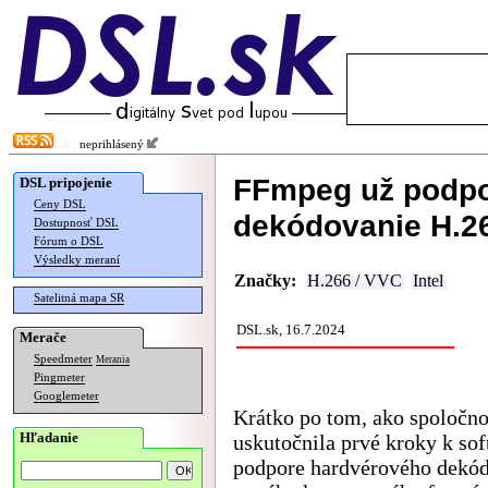
neprihlásený
FFmpeg už podpo
DSL pripojenie
Ceny DSL
dekódovanie H.2
Dostupnosť DSL
Fórum o DSL
Výsledky meraní
Značky:
H.266 / VVC
Intel
Satelitná mapa SR
DSL.sk, 16.7.2024
Merače
Speedmeter
Merania
Pingmeter
Googlemeter
Krátko po tom, ako spoločno
Hľadanie
uskutočnila prvé kroky k sof
podpore hardvérového dekó