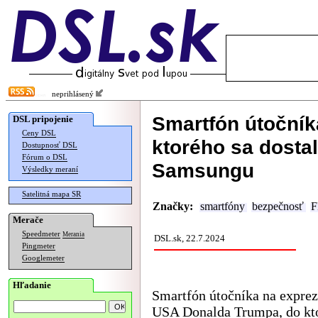
neprihlásený
Smartfón útočník
DSL pripojenie
Ceny DSL
ktorého sa dostal
Dostupnosť DSL
Fórum o DSL
Samsungu
Výsledky meraní
Satelitná mapa SR
Značky:
smartfóny
bezpečnosť
F
Merače
Speedmeter
Merania
DSL.sk, 22.7.2024
Pingmeter
Googlemeter
Hľadanie
Smartfón útočníka na exprez
USA Donalda Trumpa, do kt