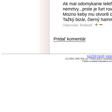
Ak mal odomykanie telefon
nemrtvy...prste je furt r
Mozno keby mu otvorili o
Tažký bizár, čierný ham
Odpovedať
Hodnotiť:
Pridať komentár
NÁVŠTEVNOSŤ
|
INZE
(C) 2004, 2005 DSL.sk | Všetky práva vyhradené
Všetky uvedené informácie sú b