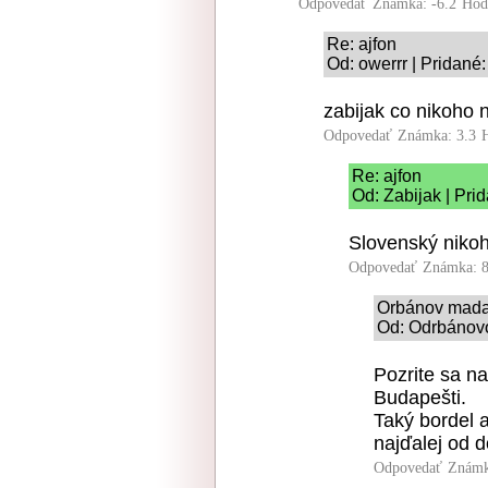
Odpovedať
Známka: -6.2
Hod
Re: ajfon
Od: owerrr | Pridané
zabijak co nikoho 
Odpovedať
Známka: 3.3
Re: ajfon
Od: Zabijak | Pri
Slovenský nikoh
Odpovedať
Známka: 8
Orbánov madar
Od: Odrbánovo 
Pozrite sa n
Budapešti.
Taký bordel 
najďalej od 
Odpovedať
Známk