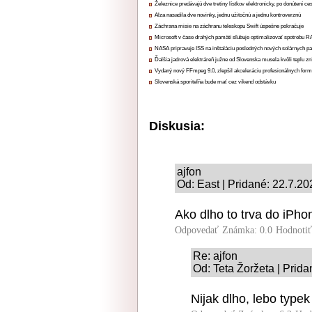
Železnice predávajú dve tretiny lístkov elektronicky, po donútení ce
Alza nasadila dve novinky, jednu užitočnú a jednu kontroverznú
Záchrana misie na záchranu teleskopu Swift úspešne pokračuje
Microsoft v čase drahých pamätí sľubuje optimalizovať spotrebu
NASA pripravuje ISS na inštaláciu posledných nových solárnych p
Ďalšia jadrová elektráreň južne od Slovenska musela kvôli teplu zn
Vydaný nový FFmpeg 9.0, zlepšil akceleráciu profesionálnych form
Slovenská sporiteľňa bude mať cez víkend odstávku
Diskusia:
ajfon
Od: East | Pridané: 22.7.20
Ako dlho to trva do iPho
Odpovedať
Známka: 0.0
Hodnoti
Re: ajfon
Od: Teta Žoržeta | Prida
Nijak dlho, lebo typek