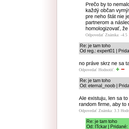
Prečo by to nemalo
každý občan vymýšľ
pre neho štát nie 
partnerom a násle
homologizovať, že 
Odpovedať
Známka: -4.5
Re: je tam toho
Od reg.: expert01 | Prid
no práve skrz ne sa t
Odpovedať
Hodnotiť:
Re: je tam toho
Od: eternal_noob | Prid
Ale existuju, len sa t
random firme, aby to 
Odpovedať
Známka: 3.3
Hodn
Re: je tam toho
Od: ITckar | Pridané