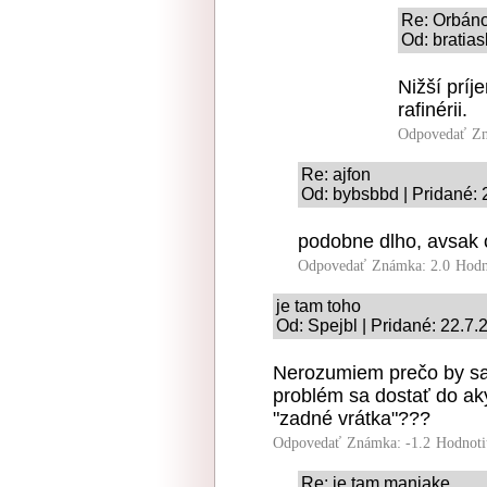
Re: Orbáno
Od: bratias
Nižší prí
rafinérii.
Odpovedať
Zn
Re: ajfon
Od: bybsbbd | Pridané: 
podobne dlho, avsak o
Odpovedať
Známka: 2.0
Hodn
je tam toho
Od: Spejbl | Pridané: 22.7.
Nerozumiem prečo by sa 
problém sa dostať do ak
"zadné vrátka"???
Odpovedať
Známka: -1.2
Hodnoti
Re: je tam maniake