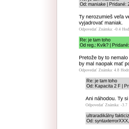
Od: maniake | Pridané: 
Ty nerozumieš veľa v
vyjadrovať maniak.
Odpovedať
Známka: -0.4
Hod
Re: je tam toho
Od reg.: Kvík? | Pridané
Pretože by to nemalo
by mal naopak mať po
Odpovedať
Známka: 4.8
Hodn
Re: je tam toho
Od: Kapacita 2 F | P
Ani náhodou. Ty si 
Odpovedať
Známka: -3.7
ultraradikálny faktic
Od: syntaxterrorXXX,