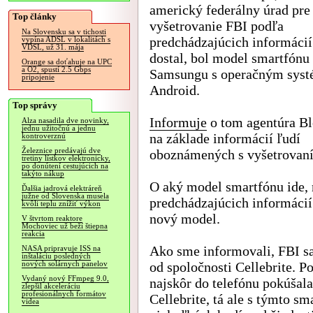
americký federálny úrad pre
Top články
vyšetrovanie FBI podľa
Na Slovensku sa v tichosti
predchádzajúcich informácií
vypína ADSL v lokalitách s
VDSL, už 31. mája
dostal, bol model smartfónu
Orange sa doťahuje na UPC
a O2, spustí 2.5 Gbps
Samsungu s operačným sys
pripojenie
Android.
Top správy
Informuje
o tom agentúra B
Alza nasadila dve novinky,
jednu užitočnú a jednu
na základe informácií ľudí
kontroverznú
Železnice predávajú dve
oboznámených s vyšetrovan
tretiny lístkov elektronicky,
po donútení cestujúcich na
takýto nákup
O aký model smartfónu ide, n
Ďalšia jadrová elektráreň
južne od Slovenska musela
predchádzajúcich informácií
kvôli teplu znížiť výkon
nový model.
V štvrtom reaktore
Mochoviec už beží štiepna
reakcia
Ako sme informovali, FBI s
NASA pripravuje ISS na
inštaláciu posledných
od spoločnosti Cellebrite. 
nových solárnych panelov
Vydaný nový FFmpeg 9.0,
najskôr do telefónu pokúšal
zlepšil akceleráciu
profesionálnych formátov
Cellebrite, tá ale s týmto s
videa