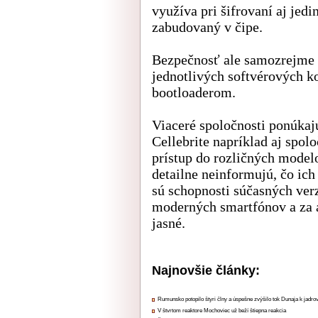
využíva pri šifrovaní aj jed
zabudovaný v čipe.
Bezpečnosť ale samozrejme 
jednotlivých softvérových 
bootloaderom.
Viaceré spoločnosti ponúkaj
Cellebrite napríklad aj spol
prístup do rozličných model
detailne neinformujú, čo ich
sú schopnosti súčasných verz
moderných smartfónov a za ak
jasné.
Najnovšie články:
Rumunsko potopilo štyri člny a úspešne zvýšilo tok Dunaja k jadrov
V štvrtom reaktore Mochoviec už beží štiepna reakcia