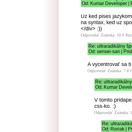
Od: Kumar Developer | 
Uz ked pises jazykom
na syntax, ked uz spo
</div> :))
Odpovedať
Známka: 10.0
Hod
Re: ultraradikálny š
Od: sensei-san | Pri
A vycentrovať sa t
Odpovedať
Známka: 7.8
Re: ultraradikáln
Od: Kumar Develo
V tomto pridape
css-ko. :)
Odpovedať
Známka: 1
Re: ultraradik
Od: Roriak | P