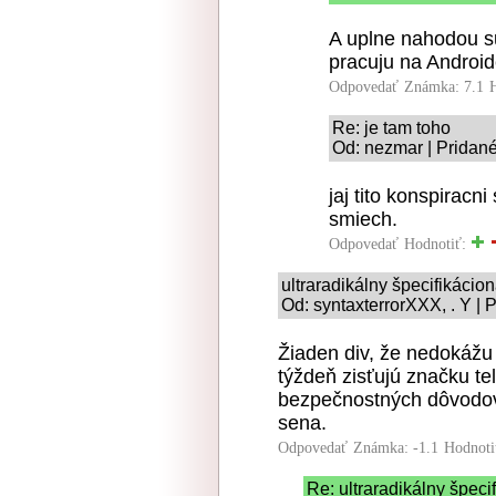
A uplne nahodou su 
pracuju na Android
Odpovedať
Známka: 7.1
Re: je tam toho
Od: nezmar | Pridané
jaj tito konspiracn
smiech.
Odpovedať
Hodnotiť:
ultraradikálny špecifikácio
Od: syntaxterrorXXX, . Y | 
Žiaden div, že nedokážu
týždeň zisťujú značku tel
bezpečnostných dôvodov
sena.
Odpovedať
Známka: -1.1
Hodnoti
Re: ultraradikálny špeci