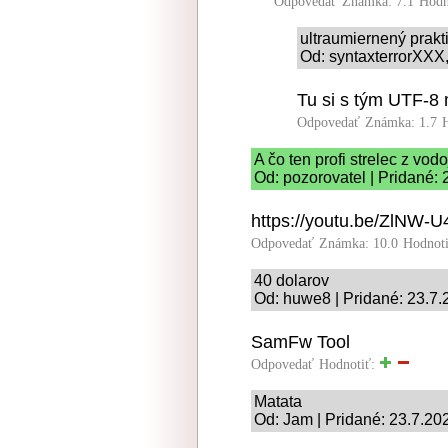
Odpovedať
Známka: 7.1
Hodn
ultraumiernený prakt
Od: syntaxterrorXXX,
Tu si s tým UTF-8 
Odpovedať
Známka: 1.7
A čo ten profi strelec z vod
Od: pozorovatel | Pridané:
https://youtu.be/ZlNW-
Odpovedať
Známka: 10.0
Hodnot
40 dolarov
Od: huwe8 | Pridané: 23.7.
SamFw Tool
Odpovedať
Hodnotiť:
Matata
Od: Jam | Pridané: 23.7.20