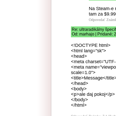
Na Steam-e n
tam za $9.99
Odpovedať
Známk
Re: ultraradikálny špeci
Od: marhajo | Pridané: 
<!DOCTYPE html>
<html lang="sk">
<head>
<meta charset="UTF-
<meta name="viewport"
scale=1.0">
<title>Message</title
</head>
<body>
<p>ale daj pokoj</p>
</body>
</html>