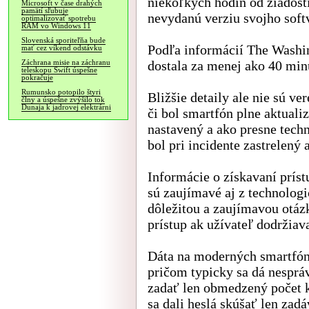
niekoľkých hodín od žiadost
Microsoft v čase drahých
pamätí sľubuje
nevydanú verziu svojho softv
optimalizovať spotrebu
RAM vo Windows 11
Slovenská sporiteľňa bude
Podľa informácií The Washin
mať cez víkend odstávku
dostala za menej ako 40 min
Záchrana misie na záchranu
teleskopu Swift úspešne
pokračuje
Rumunsko potopilo štyri
Bližšie detaily ale nie sú v
člny a úspešne zvýšilo tok
Dunaja k jadrovej elektrárni
či bol smartfón plne aktual
nastavený a ako presne techn
bol pri incidente zastrelený 
Informácie o získavaní prís
sú zaujímavé aj z technolog
dôležitou a zaujímavou otáz
prístup ak užívateľ dodržiav
Dáta na moderných smartfón
pričom typicky sa dá nesprá
zadať len obmedzený počet k
sa dali heslá skúšať len za