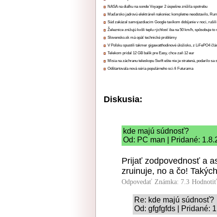
NASA na diaľku na sonde Voyager 2 úspešne znížila spotrebu
Maďarsko jadrovú elektráreň nakoniec kompletne neodstavilo, Ru
Súd zakázal samojazdiacim Google taxíkom dobíjanie v noci, rušili
Železnice znižujú kvôli teplu rýchlosť iba na 50 km/h, spôsobuje t
Slovensko.sk má opäť technické problémy
V Poľsku spustili takmer gigawatthodinové úložisko, z LiFePO4 čl
Telekom pridal 12 GB balík pre Easy, chce zaň 12 eur
Misia na záchranu teleskopu Swift ešte nie je stratená, podarilo sa 
Odštartovala nová séria populárneho sci-fi Futurama
Diskusia:
kde majú súdnosť?
Od: PC man | Pridané: 1.8.
Prijať zodpovednosť a as
zruinuje, no a čo! Takých
Odpovedať
Známka: 7.3
Hodnoti
Re: kde majú súdnosť?
Od: gfgfgfds | Pridané: 