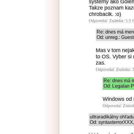
systemy ako Gole
Takze poznam kazd
chrobacik. :o)
Odpovedať
Známka: 3.3
Re: dnes má men
Od: unreg.: Guest
Mas v tom nejak
to OS. Vyber si
zas.
Odpovedať
Známka: 3
Re: dnes má m
Od: Legalan P
Windows od 
Odpovedať
Známk
ultraradikálny ohľad
Od: syntaxterrorXXX,