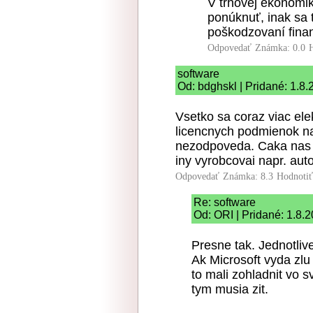
V trhovej ekonomi
ponúknuť, inak sa 
poškodzovaní fina
Odpovedať
Známka: 0.0
software
Od: bdghskl | Pridané: 1.8.
Vsetko sa coraz viac ele
licencnych podmienok na
nezodpoveda. Caka nas s
iny vyrobcovai napr. aut
Odpovedať
Známka: 8.3
Hodnoti
Re: software
Od: ORI | Pridané: 1.8.
Presne tak. Jednotlive
Ak Microsoft vyda zlu
to mali zohladnit vo sv
tym musia zit.