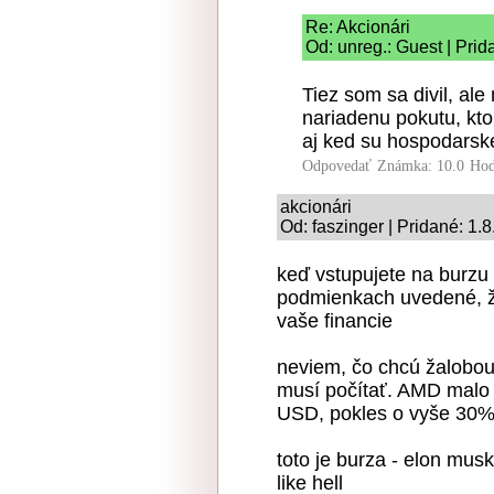
Re: Akcionári
Od: unreg.: Guest | Prid
Tiez som sa divil, al
nariadenu pokutu, ktor
aj ked su hospodarske
Odpovedať
Známka: 10.0
Hod
akcionári
Od: faszinger | Pridané: 1.
keď vstupujete na burzu 
podmienkach uvedené, že 
vaše financie
neviem, čo chcú žalobou 
musí počítať. AMD malo
USD, pokles o vyše 30
toto je burza - elon musk
like hell