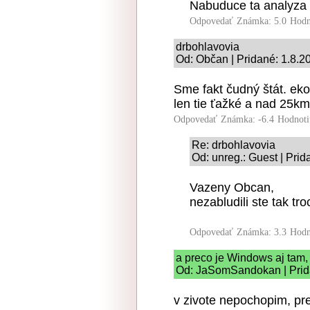
Nabuduce ta analyza r
Odpovedať
Známka: 5.0
Hodn
drbohlavovia
Od: Občan | Pridané: 1.8.2
Sme fakt čudný štát. ek
len tie ťažké a nad 25k
Odpovedať
Známka: -6.4
Hodnoti
Re: drbohlavovia
Od: unreg.: Guest | Prid
Vazeny Obcan,
nezabludili ste tak tr
Odpovedať
Známka: 3.3
Hodn
a preco je Windows aj tam,
Od: JaSomSandokan | Prida
v zivote nepochopim, pre