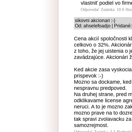
vlastniť podiel vo fi
Odpovedať
Známka: 10.0
Hod
sikovni akcionari :-)
Od: ahselefoadjo | Pridané
Cena akcií spoločnosti k
celkovo o 32%. Akcionári
z toho, že jej uistenia o 
zavádzajúce. Akcionári 
Ked akcie zasa vyskocia
prispevok :-)
Mozno sa dockame, ked 
nespravnu predpoved.
Na druhej strane, pred 
odklikavame license agre
neruci. A to je mozno za
mozno prave na to dozrel
tak spravi zvolavacku za
samozrejmost.
Odpovedať
Známka: 3.3
Hodnoti