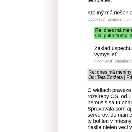
templates.
Kto iný má riešenie
Odpovedať
Známka: 8.5
Re: dnes má men
Od: putin-trump, h
Základ úspechu,
vymyslieť.
Odpovedať
Známka: 6
Re: dnes má meniny
Od: Teta Žoržeta | P
O widlach praveze
rozsireny OS, od L
nemusis sa tu oha
Spravovala som aj 
serverov, domain c
ty bol len v hriesn
riesila nielen vec