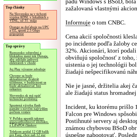
pádu Windows s BSoD, bola
Top články
zažalovaná vlastnými akcio
Na Slovensku sa v tichosti
vypína ADSL v lokalitách s
VDSL, už 31. mája
Informuje
o tom CNBC.
Orange sa doťahuje na UPC
a O2, spustí 2.5 Gbps
pripojenie
Cena akcií spoločnosti klesl
po incidente podľa žaloby c
Top správy
32%. Akcionári, ktorí podali
Rumunsko odstrelmi a
obviňujú spoločnosť z toho, 
blokádou mení tok Dunaja,
aby udržalo jadrovú
elektráreň v chode
uistenia o jej technológii b
Joj Play výrazne zdražuje
žiadajú nešpecifikovanú náh
Chrome sa bude
aktualizovať dvakrát
týždenne, v budúcnosti sa
Nie je jasné, držitelia akej 
bude aktualizovať bez
reštartov
ale žiadajú status hromadnej
Slovensko.sk má opäť
technické problémy
Incident, ku ktorému prišlo 
Spustená výroba flash
pamäte s novým najvyšším
počtom vrstiev
Falcon pre Windows spôsobila
V Poľsku spustili takmer
Postihnuté servery aj deskto
gigawatthodinové úložisko,
z LiFePO4 článkov
známou chybovou BSoD obra
Telekom pridal 12 GB balík
úspešne nabootovať. Posledné
pre Easy, chce zaň 12 eur