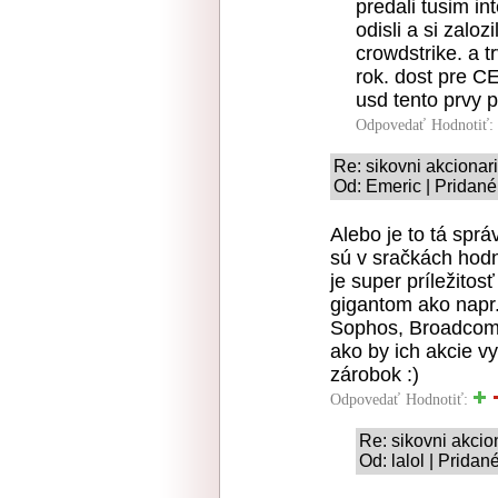
predali tusim in
odisli a si zaloz
crowdstrike. a t
rok. dost pre 
usd tento prvy p
Odpovedať
Hodnotiť:
Re: sikovni akcionari 
Od: Emeric | Pridané
Alebo je to tá sprá
sú v sračkách hodn
je super príležito
gigantom ako napr.
Sophos, Broadcom, 
ako by ich akcie vy
zárobok :)
Odpovedať
Hodnotiť:
Re: sikovni akcion
Od: lalol | Pridan