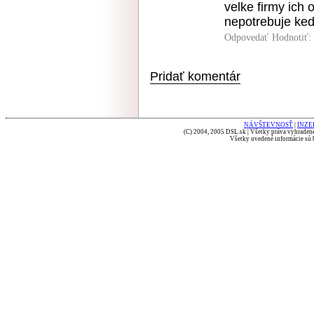
velke firmy ich 
nepotrebuje ked
Odpovedať
Hodnotiť:
Pridať komentár
NÁVŠTEVNOSŤ
|
INZE
(C) 2004, 2005 DSL.sk | Všetky práva vyhradené
Všetky uvedené informácie sú b