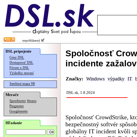
neprihlásený
Spoločnosť Crow
DSL pripojenie
Ceny DSL
incidente zažalov
Dostupnosť DSL
Fórum o DSL
Výsledky meraní
Značky:
Windows
výpadky
IT
Satelitná mapa SR
DSL.sk, 1.8.2024
Merače
Speedmeter
Merania
Pingmeter
Googlemeter
Spoločnosť CrowdStrike, kto
Hľadanie
bezpečnostný softvér spôsob
globálny IT incident kvôli s