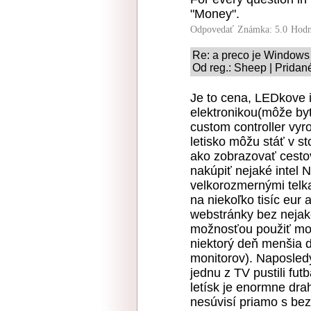
"Money".
Odpovedať
Známka: 5.0
Hodn
Re: a preco je Windows 
Od reg.: Sheep | Pridan
Je to cena, LEDkove i
elektronikou(môže byť
custom controller vyr
letisko môžu stáť v s
ako zobrazovať cestov
nakúpiť nejaké intel 
velkorozmernými telk
na niekoľko tisíc eur 
webstránky bez nejak
možnosťou použiť mon
niektorý deň menšia d
monitorov). Naposled
jednu z TV pustili fut
letísk je enormne dra
nesúvisí priamo s bez