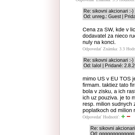
Re: sikovni akcionari :-)
Od: unreg.: Guest | Prid
Cena za SW, kde v li
dodavatel za nieco r
nuly na konci.
Odpovedať
Známka: 3.3
Hodn
Re: sikovni akcionari :-)
Od: lalol | Pridané: 2.8
mimo US v EU TOS je 
firmam. taktiez tato f
bola v zisku, a ich r
ich uz pouziva. je to
resp. milion sudnych 
poplatkoch od milion 
Odpovedať
Hodnotiť:
Re: sikovni akcionari 
Od: ggggggggggggg |