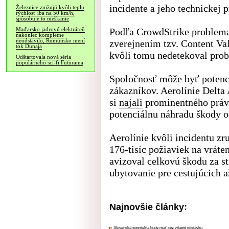
incidente a jeho technickej 
Železnice znižujú kvôli teplu
rýchlosť iba na 50 km/h,
spôsobuje to meškanie
Podľa CrowdStrike problemat
Maďarsko jadrovú elektráreň
nakoniec kompletne
neodstavilo, Rumunsko mení
zverejnením tzv. Content Val
tok Dunaja
kvôli tomu nedetekoval prob
Odštartovala nová séria
populárneho sci-fi Futurama
Spoločnosť môže byť potenci
zákazníkov. Aerolínie Delta A
si
najali
prominentného práv
potenciálnu náhradu škody o
Aerolínie kvôli incidentu zru
176-tisíc požiaviek na vráte
avizoval celkovú škodu za s
ubytovanie pre cestujúcich 
Najnovšie články:
Slovenská sporiteľňa bude mať cez víkend odstávku