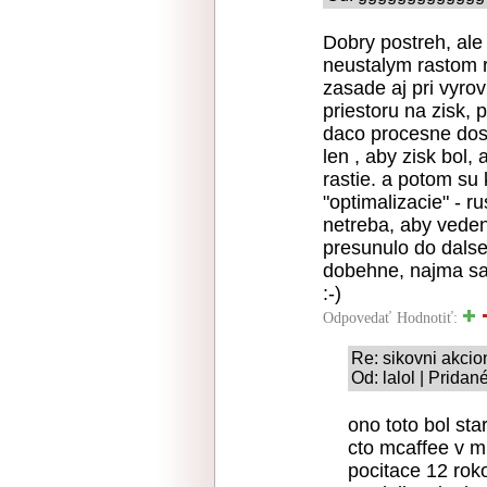
Dobry postreh, ale 
neustalym rastom r
zasade aj pri vyr
priestoru na zisk, 
daco procesne dosol
len , aby zisk bol,
rastie. a potom su
"optimalizacie" - 
netreba, aby vede
presunulo do dalse
dobehne, najma sa s
:-)
Odpovedať
Hodnotiť:
Re: sikovni akcion
Od: lalol | Pridan
ono toto bol sta
cto mcaffee v m
pocitace 12 rok