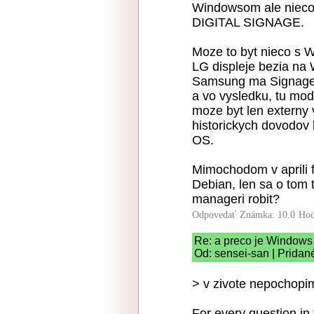
Windowsom ale nieco 
DIGITAL SIGNAGE.
Moze to byt nieco s
LG displeje bezia n
Samsung ma Signage 
a vo vysledku, tu mod
moze byt len externy 
historickych dovodov
OS.
Mimochodom v aprili f
Debian, len sa o tom t
manageri robit?
Odpovedať
Známka: 10.0
Hod
Re: a preco je Windows 
Od: sensei-san | Pridan
> v zivote nepochopim
For every question in 