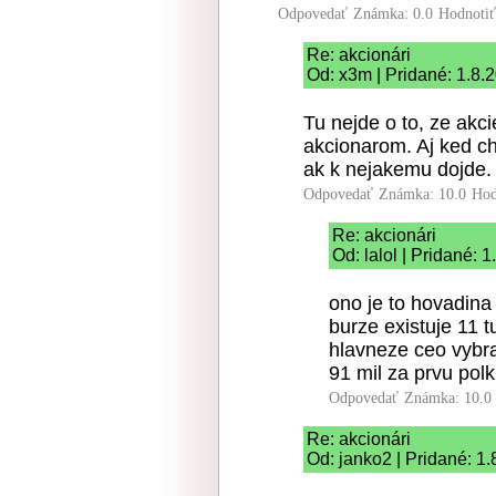
Odpovedať
Známka: 0.0
Hodnoti
Re: akcionári
Od: x3m | Pridané: 1.8.
Tu nejde o to, ze akci
akcionarom. Aj ked ch
ak k nejakemu dojde.
Odpovedať
Známka: 10.0
Hod
Re: akcionári
Od: lalol | Pridané: 
ono je to hovadina 
burze existuje 11 
hlavneze ceo vybra
91 mil za prvu polk
Odpovedať
Známka: 10.0
Re: akcionári
Od: janko2 | Pridané: 1