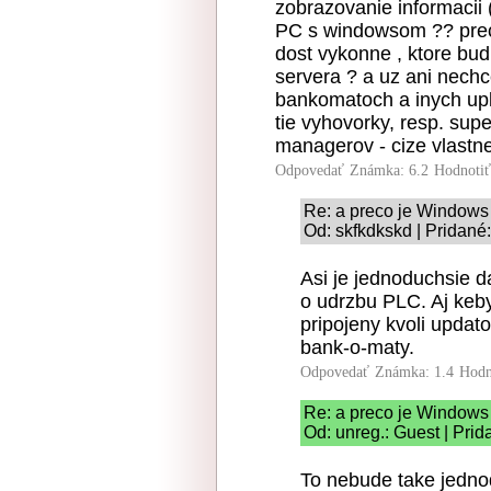
zobrazovanie informacii 
PC s windowsom ?? preco
dost vykonne , ktore bu
servera ? a uz ani nechc
bankomatoch a inych upl
tie vyhovorky, resp. su
managerov - cize vlastne
Odpovedať
Známka: 6.2
Hodnoti
Re: a preco je Windows 
Od: skfkdkskd | Pridané
Asi je jednoduchsie d
o udrzbu PLC. Aj keby
pripojeny kvoli upda
bank-o-maty.
Odpovedať
Známka: 1.4
Hodn
Re: a preco je Windows 
Od: unreg.: Guest | Prid
To nebude take jedno