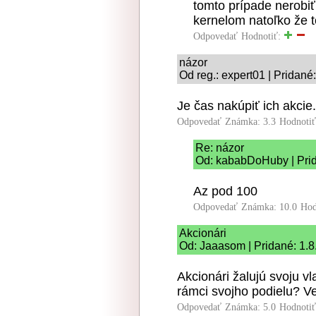
tomto prípade nerobi
kernelom natoľko že t
Odpovedať
Hodnotiť:
názor
Od reg.: expert01 | Pridané
Je čas nakúpiť ich akcie.
Odpovedať
Známka: 3.3
Hodnoti
Re: názor
Od: kababDoHuby | Prid
Az pod 100
Odpovedať
Známka: 10.0
Hod
Akcionári
Od: Jaaasom | Pridané: 1.8
Akcionári žalujú svoju vl
rámci svojho podielu? Ve
Odpovedať
Známka: 5.0
Hodnoti