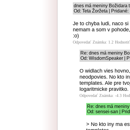
dnes má meniny Božidara 
Od: Teta Žoržeta | Pridané:
Je to chyba ludi, naco si 
nemam a som v pohode, r
:o)
Odpovedať
Známka: 1.2
Hodnoti
Re: dnes má meniny Bo
Od: WisdomSpeaker | Pr
O widlach vies hovno,
neodpovies. No kto i
templates. Ale pre tvo
logaritmicke pravitko.
Odpovedať
Známka: -4.3
Hod
Re: dnes má meniny
Od: sensei-san | Pri
> No kto iny ma es