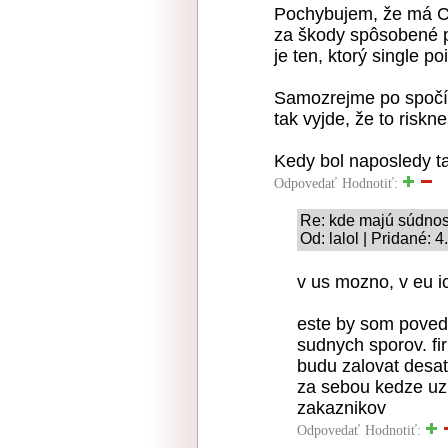
Pochybujem, že má C
za škody spôsobené p
je ten, ktorý single p
Samozrejme po spočít
tak vyjde, že to riskne
Kedy bol naposledy t
Odpovedať
Hodnotiť:
Re: kde majú súdno
Od: lalol | Pridané: 
v us mozno, v eu ic
este by som poved
sudnych sporov. fi
budu zalovat desatt
za sebou kedze uz 
zakaznikov
Odpovedať
Hodnotiť: