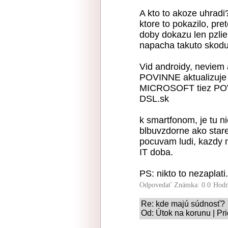
A kto to akoze uhradi?
ktore to pokazilo, pre
doby dokazu len pzlie
napacha takuto skod
Vid androidy, neviem
POVINNE aktualizuje m
MICROSOFT tiez POVIN
DSL.sk
k smartfonom, je tu n
blbuvzdorne ako stare
pocuvam ludi, kazdy m
IT doba.
PS: nikto to nezaplati.
Odpovedať
Známka: 0.0
Hodn
Re: kde majú súdnosť?
Od: Útok na korunu | Pr