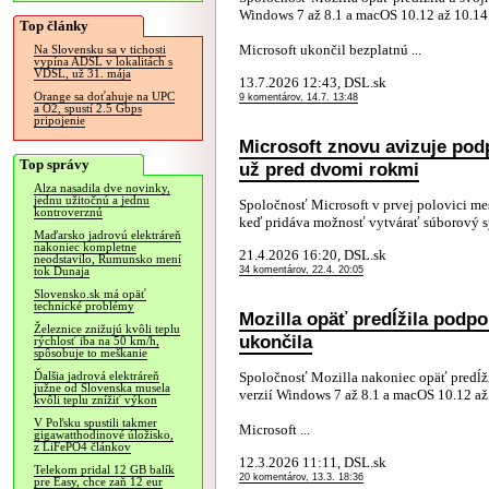
Windows 7 až 8.1 a macOS 10.12 až 10.14
Top články
Microsoft ukončil bezplatnú ...
Na Slovensku sa v tichosti
vypína ADSL v lokalitách s
VDSL, už 31. mája
13.7.2026 12:43, DSL.sk
Orange sa doťahuje na UPC
9 komentárov, 14.7. 13:48
a O2, spustí 2.5 Gbps
pripojenie
Microsoft znovu avizuje pod
Top správy
už pred dvomi rokmi
Alza nasadila dve novinky,
jednu užitočnú a jednu
Spoločnosť Microsoft v prvej polovici m
kontroverznú
keď pridáva možnosť vytvárať súborový s
Maďarsko jadrovú elektráreň
nakoniec kompletne
21.4.2026 16:20, DSL.sk
neodstavilo, Rumunsko mení
34 komentárov, 22.4. 20:05
tok Dunaja
Slovensko.sk má opäť
technické problémy
Mozilla opäť predĺžila podpo
Železnice znižujú kvôli teplu
ukončila
rýchlosť iba na 50 km/h,
spôsobuje to meškanie
Spoločnosť Mozilla nakoniec opäť predĺži
Ďalšia jadrová elektráreň
južne od Slovenska musela
verzií Windows 7 až 8.1 a macOS 10.12 až
kvôli teplu znížiť výkon
V Poľsku spustili takmer
Microsoft ...
gigawatthodinové úložisko,
z LiFePO4 článkov
12.3.2026 11:11, DSL.sk
Telekom pridal 12 GB balík
20 komentárov, 13.3. 18:36
pre Easy, chce zaň 12 eur