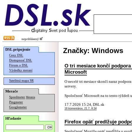
neprihlásený
Značky: Windows
DSL pripojenie
Ceny DSL
Dostupnosť DSL
O tri mesiace končí podpora
Fórum o DSL
Výsledky meraní
Microsoft
Satelitná mapa SR
O necelé tri mesiace skončí naraz podpor
servery.
Merače
Spoločnosť Microsoft na to tento týždeň u
Speedmeter
Merania
Pingmeter
17.7.2026 15:24, DSL.sk
Googlemeter
18 komentárov, 21.7. 8:34
Hľadanie
Firefox opäť predlžuje pod
Spoločnosť Mozilla opäť predĺžila u svoj