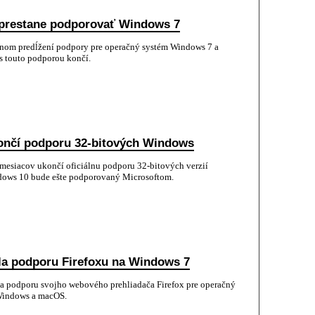
í prestane podporovať Windows 7
nom predĺžení podpory pre operačný systém Windows 7 a
 s touto podporou končí.
ončí podporu 32-bitových Windows
 mesiacov ukončí oficiálnu podporu 32-bitových verzií
dows 10 bude ešte podporovaný Microsoftom.
ila podporu Firefoxu na Windows 7
la podporu svojho webového prehliadača Firefox pre operačný
 Windows a macOS.