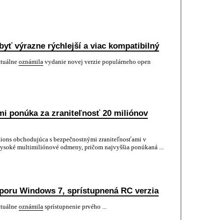
byť výrazne rýchlejší a viac kompatibilný
ktuálne
oznámila
vydanie novej verzie populárneho open
i ponúka za zraniteľnosť 20 miliónov
ions obchodujúca s bezpečnostnými zraniteľnosťami v
 vysoké multimiliónové odmeny, pričom najvyššia ponúkaná ...
dporu Windows 7, sprístupnená RC verzia
ktuálne
oznámila
sprístupnenie prvého ...