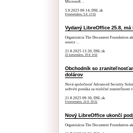
Microsoft ...
5.9.2025 09:14, DSL.sk
9 komentárov, 5.9. 17:01
Vydaný LibreOffice 25.8, má 
Organizácia The Document Foundation a
source ...
21.8.2025 13:20, DSL.sk
22 komentárov, 25.8. 9:02
Obchodník so zraniteľnosťam
dolárov
Nová spoločnosť Advanced Security Solut
softvéri ponúka za rozličné zraniteľnosti
21.8.2025 09:30, DSL.sk
9 komentárov, 22.8. 20:51
Nový LibreOffice ukončí po
Organizácia The Document Foundation a