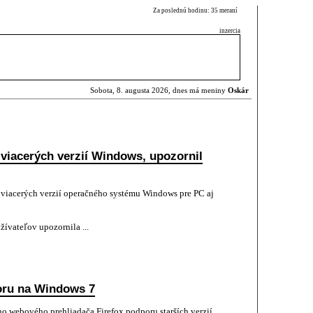
Za poslednú hodinu: 35 meraní
inzercia
Sobota, 8. augusta 2026, dnes má meniny
Oskár
 viacerých verzií Windows, upozornil
a viacerých verzií operačného systému Windows pre PC aj
žívateľov upozornila ...
poru na Windows 7
ho webového prehliadača Firefox podporu starších verzií