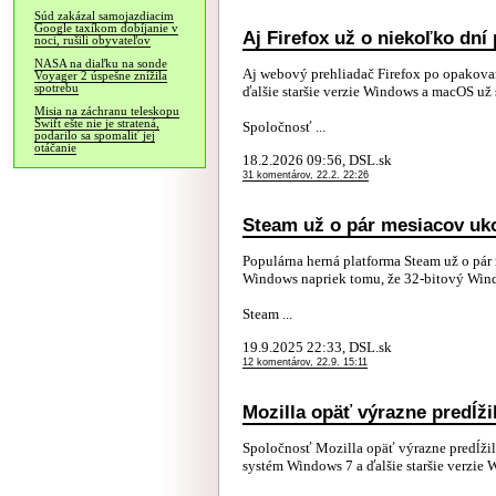
Súd zakázal samojazdiacim
Google taxíkom dobíjanie v
Aj Firefox už o niekoľko dn
noci, rušili obyvateľov
NASA na diaľku na sonde
Aj webový prehliadač Firefox po opakova
Voyager 2 úspešne znížila
spotrebu
ďalšie staršie verzie Windows a macOS už
Misia na záchranu teleskopu
Swift ešte nie je stratená,
Spoločnosť ...
podarilo sa spomaliť jej
otáčanie
18.2.2026 09:56, DSL.sk
31 komentárov, 22.2. 22:26
Steam už o pár mesiacov uk
Populárna herná platforma Steam už o pár
Windows napriek tomu, že 32-bitový Win
Steam ...
19.9.2025 22:33, DSL.sk
12 komentárov, 22.9. 15:11
Mozilla opäť výrazne predĺž
Spoločnosť Mozilla opäť výrazne predĺži
systém Windows 7 a ďalšie staršie verzie