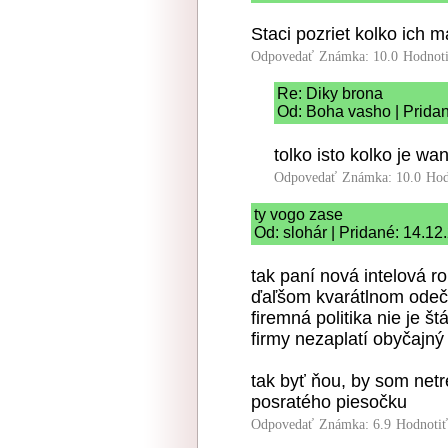
Staci pozriet kolko ich 
Odpovedať
Známka: 10.0
Hodnot
Re: Diky brona
Od: Boha vasho | Prida
tolko isto kolko je wa
Odpovedať
Známka: 10.0
Hod
ty vogo zase
Od: slohár | Pridané: 14.12
tak paní nová intelová r
ďaľšom kvarátlnom odečt
firemná politika nie je 
firmy nezaplatí obyčajn
tak byť ňou, by som netre
posratého piesočku
Odpovedať
Známka: 6.9
Hodnoti