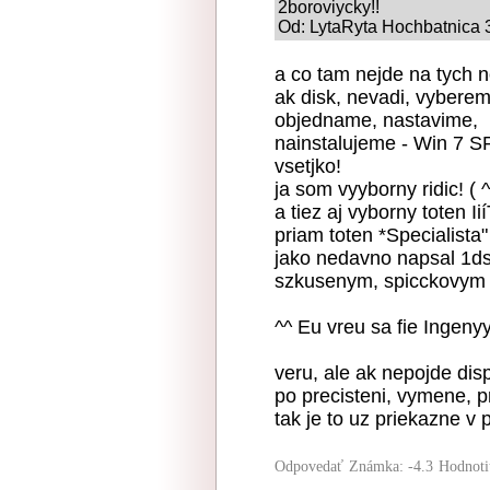
2boroviycky!!
Od: LytaRyta Hochbatnica 3
a co tam nejde na tych n
ak disk, nevadi, vyber
objedname, nastavime,
nainstalujeme - Win 7 SP
vsetjko!
ja som vyyborny ridic! (
a tiez aj vyborny toten Ii
priam toten *Specialista" 
jako nedavno napsal 1dsl
szkusenym, spicckovym 
^^ Eu vreu sa fie Ingenyy
veru, ale ak nepojde disp
po precisteni, vymene, p
tak je to uz priekazne v 
Odpovedať
Známka: -4.3
Hodnoti