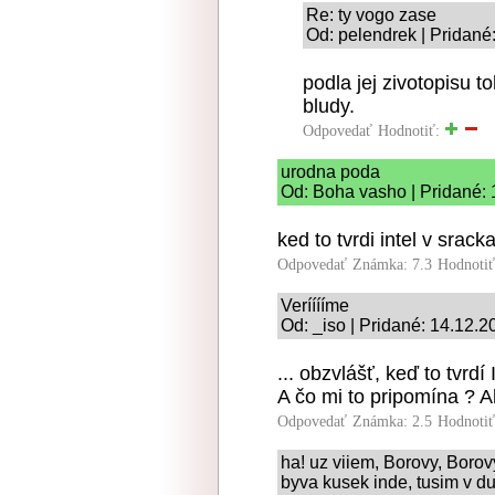
Re: ty vogo zase
Od: pelendrek | Pridané
podla jej zivotopisu 
bludy.
Odpovedať
Hodnotiť:
urodna poda
Od: Boha vasho | Pridané: 
ked to tvrdi intel v srac
Odpovedať
Známka: 7.3
Hodnoti
Verííííme
Od: _iso | Pridané: 14.12.2
... obzvlášť, keď to tvrdí 
A čo mi to pripomína ? A
Odpovedať
Známka: 2.5
Hodnoti
ha! uz viiem, Borovy, Borovyc
byva kusek inde, tusim v d