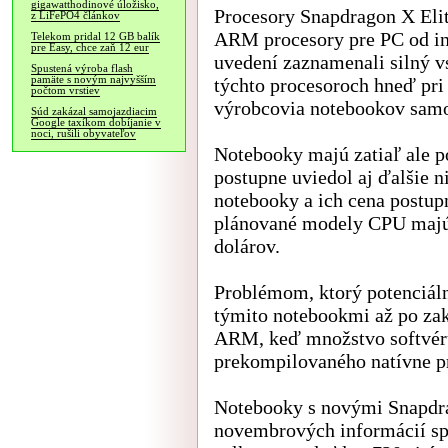
gigawatthodinové úložisko,
Procesory Snapdragon X Elit
z LiFePO4 článkov
ARM procesory pre PC od in
Telekom pridal 12 GB balík
pre Easy, chce zaň 12 eur
uvedení zaznamenali silný v
Spustená výroba flash
pamäte s novým najvyšším
týchto procesoroch hneď pri
počtom vrstiev
výrobcovia notebookov sam
Súd zakázal samojazdiacim
Google taxíkom dobíjanie v
noci, rušili obyvateľov
Notebooky majú zatiaľ ale 
postupne uviedol aj ďalšie 
notebooky a ich cena postu
plánované modely CPU majú
dolárov.
Problémom, ktorý potenciál
týmito notebookmi až po zak
ARM, keď množstvo softvéru
prekompilovaného natívne p
Notebooky s novými Snapdra
novembrových informácií sp