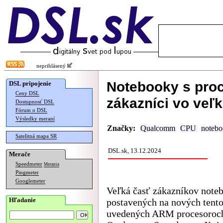
neprihlásený
Notebooky s pro
DSL pripojenie
Ceny DSL
zákazníci vo veľk
Dostupnosť DSL
Fórum o DSL
Výsledky meraní
Značky:
Qualcomm
CPU
noteb
Satelitná mapa SR
DSL.sk, 13.12.2024
Merače
Speedmeter
Merania
Pingmeter
Googlemeter
Veľká časť zákazníkov note
Hľadanie
postavených na nových tento
uvedených ARM procesoroc