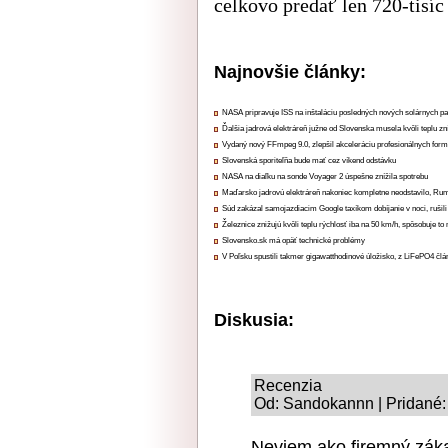
celkovo predať len 720-tisíc
Najnovšie články:
NASA pripravuje ISS na inštaláciu posledných nových solárnych p
Ďalšia jadrová elektráreň južne od Slovenska musela kvôli teplu zn
Vydaný nový FFmpeg 9.0, zlepšil akceleráciu profesionálnych form
Slovenská sporiteľňa bude mať cez víkend odstávku
NASA na diaľku na sonde Voyager 2 úspešne znížila spotrebu
Maďarsko jadrovú elektráreň nakoniec kompletne neodstavilo, Ru
Súd zakázal samojazdiacim Google taxíkom dobíjanie v noci, rušili
Železnice znižujú kvôli teplu rýchlosť iba na 50 km/h, spôsobuje t
Slovensko.sk má opäť technické problémy
V Poľsku spustili takmer gigawatthodinové úložisko, z LiFePO4 čl
Diskusia:
Recenzia
Od: Sandokannn | Pridané:
Neviem ako firemný záka