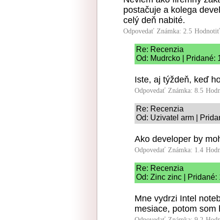
postačuje a kolega devel
celý deň nabité.
Odpovedať
Známka: 2.5
Hodnoti
Re: Recenzia
Od: Mudrcko | Pridané: 
Iste, aj týždeň, keď 
Odpovedať
Známka: 8.5
Hodn
Re: Recenzia
Od: Uzivatel arm | Prid
Ako developer by moho
Odpovedať
Známka: 1.4
Hodn
Re: Recenzia
Od: Zinc zinc | Pridané:
Mne vydrzi Intel not
mesiace, potom som 
Odpovedať
Známka: 9.2
Hodn