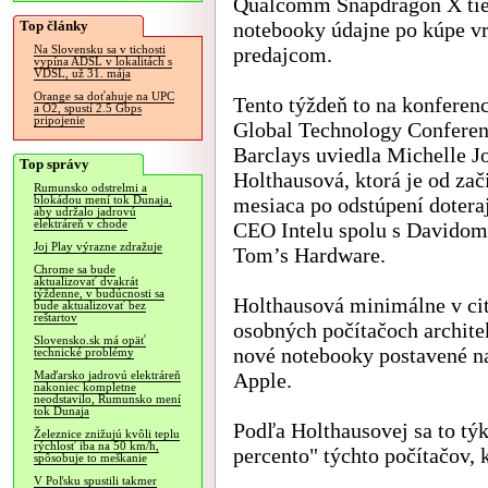
Qualcomm Snapdragon X tie
Top články
notebooky údajne po kúpe vr
predajcom.
Na Slovensku sa v tichosti
vypína ADSL v lokalitách s
VDSL, už 31. mája
Orange sa doťahuje na UPC
Tento týždeň to na konferen
a O2, spustí 2.5 Gbps
pripojenie
Global Technology Confere
Barclays uviedla Michelle J
Top správy
Holthausová, ktorá je od zač
Rumunsko odstrelmi a
mesiaca po odstúpení dotera
blokádou mení tok Dunaja,
aby udržalo jadrovú
elektráreň v chode
CEO Intelu spolu s Davido
Joj Play výrazne zdražuje
Tom’s Hardware.
Chrome sa bude
aktualizovať dvakrát
týždenne, v budúcnosti sa
Holthausová minimálne v ci
bude aktualizovať bez
reštartov
osobných počítačoch archite
Slovensko.sk má opäť
nové notebooky postavené n
technické problémy
Apple.
Maďarsko jadrovú elektráreň
nakoniec kompletne
neodstavilo, Rumunsko mení
tok Dunaja
Podľa Holthausovej sa to tý
Železnice znižujú kvôli teplu
rýchlosť iba na 50 km/h,
percento" týchto počítačov, 
spôsobuje to meškanie
V Poľsku spustili takmer