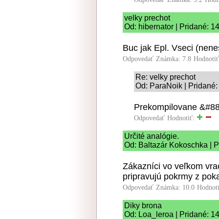
velky prechot
Od: hibernator | Pridané: 1
Buc jak Epl. Vseci (nen
Odpovedať
Známka: 7.8
Hodnoti
Re: velky prechot
Od: ParaNoik | Pridané:
Prekompilovane &#88
Odpovedať
Hodnotiť:
Určité analógie.
Od: Baltazár Kokoschka | P
Zákazníci vo veľkom vrac
pripravujú pokrmy z pok
Odpovedať
Známka: 10.0
Hodnot
Diky brona
Od: Loa_leroa | Pridané: 1