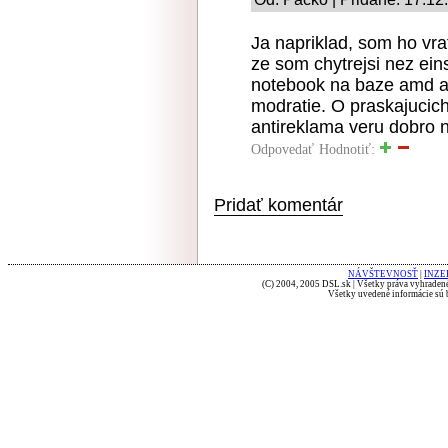
Ja napriklad, som ho vrat
ze som chytrejsi nez ein
notebook na baze amd a e
modratie. O praskajucich
antireklama veru dobro 
Odpovedať
Hodnotiť:
Pridať komentár
NÁVŠTEVNOSŤ
|
INZE
(C) 2004, 2005 DSL.sk | Všetky práva vyhradené
Všetky uvedené informácie sú b