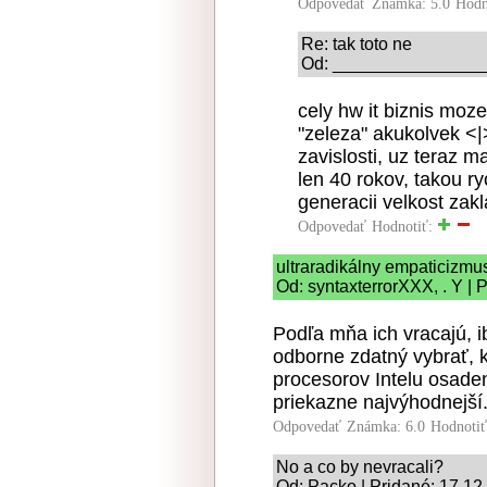
Odpovedať
Známka: 5.0
Hodn
Re: tak toto ne
Od: _________________
cely hw it biznis moz
"zeleza" akukolvek <|
zavislosti, uz teraz ma
len 40 rokov, takou r
generacii velkost zak
Odpovedať
Hodnotiť:
ultraradikálny empaticizmu
Od: syntaxterrorXXX, . Y | 
Podľa mňa ich vracajú, i
odborne zdatný vybrať, 
procesorov Intelu osaden
priekazne najvýhodnejší
Odpovedať
Známka: 6.0
Hodnoti
No a co by nevracali?
Od: Packo | Pridané: 17.12