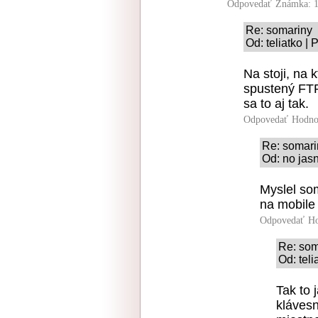
Odpovedať
Známka: 1
Re: somariny
Od: teliatko |
Na stoji, na 
spustený FTP
sa to aj tak.
Odpovedať
Hodno
Re: somari
Od: no jas
Myslel som
na mobile 
Odpovedať
Ho
Re: som
Od: teli
Tak to 
klávesn