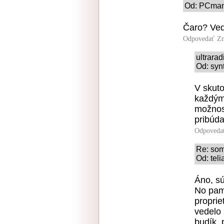
Od: PCmani
Čaro? Veď
Odpovedať
Zn
ultrara
Od: syn
V skuto
každým
možnos
pribúda
Odpoveda
Re: som
Od: teli
Áno, s
No pam
proprie
vedelo s
budík, 