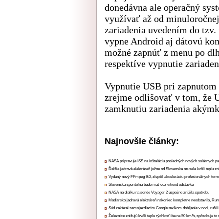
donedávna ale operačný syst
využívať až od minuloročnej
zariadenia uvedením do tzv
vypne Android aj dátovú k
možné zapnúť z menu po dlhš
respektíve vypnutie zariaden
Vypnutie USB pri zapnutom 
zrejme odlišovať v tom, že 
zamknutiu zariadenia akým
Najnovšie články:
NASA pripravuje ISS na inštaláciu posledných nových solárnych p
Ďalšia jadrová elektráreň južne od Slovenska musela kvôli teplu zn
Vydaný nový FFmpeg 9.0, zlepšil akceleráciu profesionálnych form
Slovenská sporiteľňa bude mať cez víkend odstávku
NASA na diaľku na sonde Voyager 2 úspešne znížila spotrebu
Maďarsko jadrovú elektráreň nakoniec kompletne neodstavilo, Ru
Súd zakázal samojazdiacim Google taxíkom dobíjanie v noci, rušili
Železnice znižujú kvôli teplu rýchlosť iba na 50 km/h, spôsobuje t