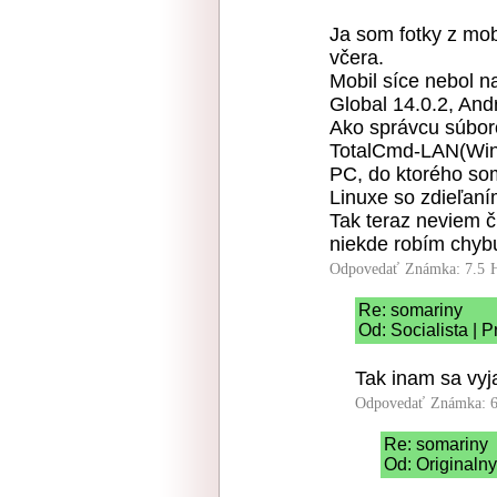
Ja som fotky z mob
včera.
Mobil síce nebol n
Global 14.0.2, An
Ako správcu súbor
TotalCmd-LAN(Wind
PC, do ktorého so
Linuxe so zdieľan
Tak teraz neviem 
niekde robím chybu
Odpovedať
Známka: 7.5
Re: somariny
Od: Socialista | 
Tak inam sa vyja
Odpovedať
Známka: 6
Re: somariny
Od: Originaln