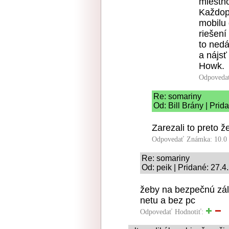
miestno
Každop
mobilu 
riešení
to nedá
a nájsť
Howk.
Odpoveda
Re: somariny
Od: Bill Brány | Pri
Zarezali to preto ž
Odpovedať
Známka: 10.0
Re: somariny
Od: peik | Pridané: 27.4
žeby na bezpečnú zál
netu a bez pc
Odpovedať
Hodnotiť: