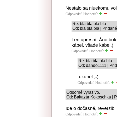
Nestalo sa niuekomu vo
Odpovedať
Hodnotiť:
Re: bla bla bla bla
Od: bla bla bla | Pridan
Len upresní: Áno bolo
kábel, všade kábel.)
Odpovedať
Hodnotiť:
Re: bla bla bla bla
Od: dando1111 | Pri
tukabel ;-)
Odpovedať
Hodnotiť:
Odborné výrazivo.
Od: Baltazár Kokoschka | P
Ide o dočasné, reverzibi
Odpovedať
Hodnotiť: