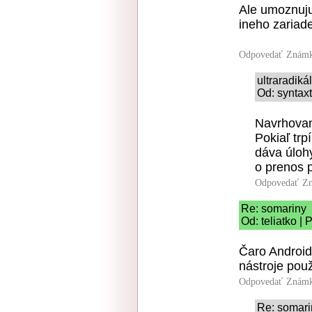
Ale umoznuju 
ineho zariade
Odpovedať
Známk
ultraradik
Od: syntaxt
Navrhovan
Pokiaľ trp
dáva úloh
o prenos p
Odpovedať
Zn
Re: somariny
Od: teliatko |
Čaro Android
nástroje použ
Odpovedať
Známk
Re: somari