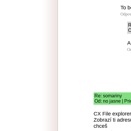
To b
Odpov
R
O
A
O
Re: somariny
Od: no jasne | Pr
CX File explorer
Zobrazí ti adres
chceš