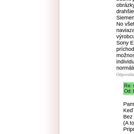
obrázky
drahšie
Siemen
No vše
naviaz
výrobc
Sony Er
príchod
možnosť
individ
normáln
Odpoveda
Re: 
Od: 
Pamä
Keď 
Bez 
(A t
Prip