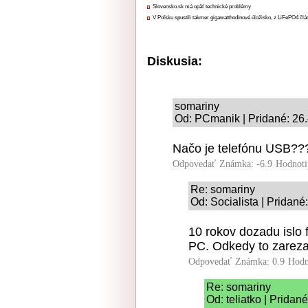
Slovensko.sk má opäť technické problémy
V Poľsku spustili takmer gigawatthodinové úložisko, z LiFePO4 čl
Diskusia:
somariny
Od: PCmanik | Pridané: 26
Načo je telefónu USB??
Odpovedať
Známka: -6.9
Hodnoti
Re: somariny
Od: Socialista | Pridané
10 rokov dozadu islo 
PC. Odkedy to zarezal
Odpovedať
Známka: 0.9
Hodn
Re: somariny
Od: teliatko | Pridan