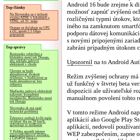
Android 16 bude zrejme k di
Top články
možnosť zapnúť zvýšenú oc
Na Slovensku sa v tichosti
rozličnými typmi útokov, kt
vypína ADSL v lokalitách s
VDSL, už 31. mája
iného na zamknutom smartf
Orange sa doťahuje na UPC
a O2, spustí 2.5 Gbps
podporu dátovej komunikác
pripojenie
s novými pripojenými zaria
zabráni prípadným útokom 
Top správy
Rumunsko odstrelmi a
blokádou mení tok Dunaja,
Upozornil
na to Android Aut
aby udržalo jadrovú
elektráreň v chode
Chrome sa bude
aktualizovať dvakrát
Režim zvýšenej ochrany má 
týždenne, v budúcnosti sa
bude aktualizovať bez
už funkčný v štvrtej beta verz
reštartov
dispozícii ale užívateľské r
Maďarsko jadrovú elektráreň
nakoniec kompletne
manuálnom povolení tohto r
neodstavilo, Rumunsko mení
tok Dunaja
Slovensko.sk má opäť
V tomto režime Android naprí
technické problémy
aplikácií ako Google Play St
Železnice znižujú kvôli teplu
rýchlosť iba na 50 km/h,
spôsobuje to meškanie
aplikácií, nedovolí používan
V Poľsku spustili takmer
WEP zabezpečením, zapne o
gigawatthodinové úložisko,
z LiFePO4 článkov