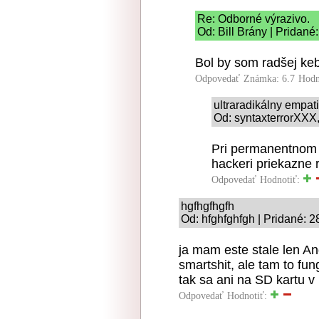
Re: Odborné výrazivo.
Od: Bill Brány | Pridané
Bol by som radšej keb
Odpovedať
Známka: 6.7
Hodn
ultraradikálny empat
Od: syntaxterrorXXX,
Pri permanentnom 
hackeri priekazne 
Odpovedať
Hodnotiť:
hgfhgfhgfh
Od: hfghfghfgh | Pridané: 2
ja mam este stale len A
smartshit, ale tam to fu
tak sa ani na SD kartu 
Odpovedať
Hodnotiť: