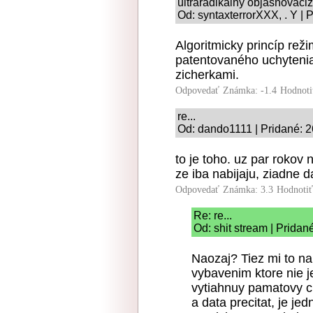
ultraradikálny objasňovač
Od: syntaxterrorXXX, . Y | 
Algoritmicky princíp re
patentovaného uchytenia
zicherkami.
Odpovedať
Známka: -1.4
Hodnoti
re...
Od: dando1111 | Pridané: 2
to je toho. uz par rokov
ze iba nabijaju, ziadne d
Odpovedať
Známka: 3.3
Hodnoti
Re: re...
Od: shit stream | Pridan
Naozaj? Tiez mi to na
vybavenim ktore nie j
vytiahnuy pamatovy ci
a data precitat, je je