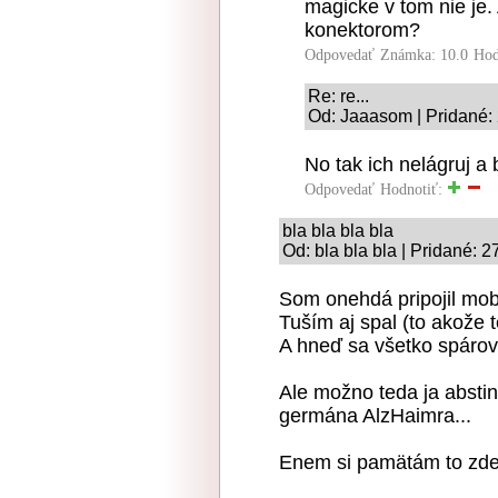
magicke v tom nie je. 
konektorom?
Odpovedať
Známka: 10.0
Hod
Re: re...
Od: Jaaasom | Pridané:
No tak ich nelágruj a
Odpovedať
Hodnotiť:
bla bla bla bla
Od: bla bla bla | Pridané: 
Som onehdá pripojil mobi
Tuším aj spal (to akože t
A hneď sa všetko spárov
Ale možno teda ja absti
germána AlzHaimra...
Enem si pamätám to zdes