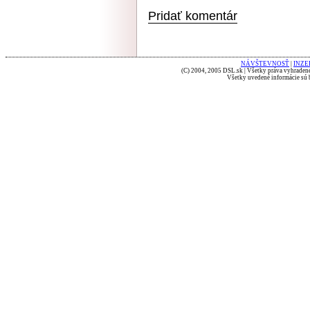
Pridať komentár
NÁVŠTEVNOSŤ
|
INZE
(C) 2004, 2005 DSL.sk | Všetky práva vyhradené
Všetky uvedené informácie sú b