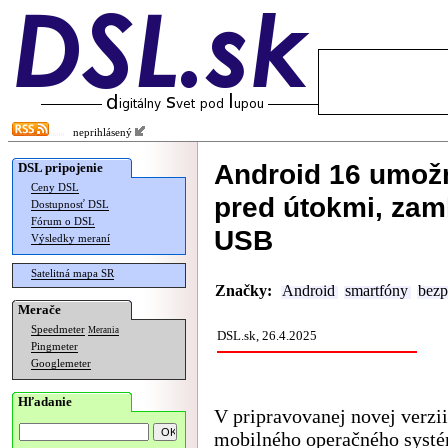
neprihlásený
Android 16 umožn
DSL pripojenie
Ceny DSL
pred útokmi, zam
Dostupnosť DSL
Fórum o DSL
USB
Výsledky meraní
Satelitná mapa SR
Značky:
Android
smartfóny
bezp
Merače
Speedmeter
Merania
DSL.sk, 26.4.2025
Pingmeter
Googlemeter
Hľadanie
V pripravovanej novej verzii
mobilného operačného syst