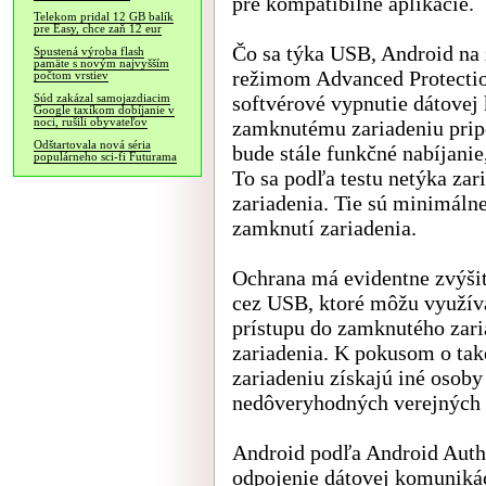
pre kompatibilné aplikácie.
Telekom pridal 12 GB balík
pre Easy, chce zaň 12 eur
Čo sa týka USB, Android na
Spustená výroba flash
pamäte s novým najvyšším
režimom Advanced Protectio
počtom vrstiev
softvérové vypnutie dátovej
Súd zakázal samojazdiacim
Google taxíkom dobíjanie v
noci, rušili obyvateľov
zamknutému zariadeniu prip
Odštartovala nová séria
bude stále funkčné nabíjani
populárneho sci-fi Futurama
To sa podľa testu netýka zar
zariadenia. Tie sú minimálne
zamknutí zariadenia.
Ochrana má evidentne zvýši
cez USB, ktoré môžu využíva
prístupu do zamknutého zaria
zariadenia. K pokusom o tak
zariadeniu získajú iné osoby 
nedôveryhodných verejných 
Android podľa Android Autho
odpojenie dátovej komunikác